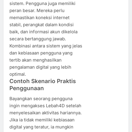
sistem. Pengguna juga memiliki
peran besar. Mereka perlu
memastikan koneksi internet
stabil, perangkat dalam kondisi
baik, dan informasi akun dikelola
secara bertanggung jawab.
Kombinasi antara sistem yang jelas
dan kebiasaan pengguna yang
tertib akan menghasilkan
pengalaman digital yang lebih
optimal.
Contoh Skenario Praktis
Penggunaan
Bayangkan seorang pengguna
ingin mengakses Lebah4D setelah
menyelesaikan aktivitas hariannya.
Jika ia tidak memiliki kebiasaan
digital yang teratur, ia mungkin