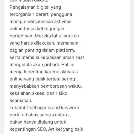
Pengalaman digital yang
terorganisir berarti pengguna
mampu menjalankan aktivitas
online tanpa kebingungan
berlebihan. Mereka tahu langkah
yang harus dilakukan, memahami
bagian penting dalam platform,
serta memiliki kebiasaan aman saat
mengelola akun pribadi. Hal ini
menjadi penting karena aktivitas
online yang tidak tertata sering
menyebabkan pemborosan waktu,
kesalahan akses, dan risiko
keamanan.
Lebah4D sebagai brand keyword
perlu dibahas secara natural,
bukan hanya diulang untuk
kepentingan SEO. Artikel yang baik