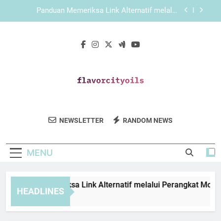
Skip
Panduan Mengatasi Pengalihan Halaman pada
to
KAYA787 Alternatif
content
Panduan Mengakses KAYA787 Alternatif melalui
Browser Mobile
Panduan Memeriksa Link Alternatif melalui
Perangkat Mobile dan Desktop secara Aman
Panduan Memeriksa Link Alternatif melalui
Mobile dan Desktop secara Aman
Panduan Mengatasi Pengalihan Halaman pada
KAYA787 Alternatif
Flavor City Oils
Dapatkan Minyak Esensial Dan Rempah
Panduan Mengakses KAYA787 Alternatif melalui
NEWSLETTER
RANDOM NEWS
Browser Mobile
Pilihan Di Flavor City Oils.
MENU
nduan Memeriksa Link Alternatif melalui Perangkat Mobile d
HEADLINES
Weeks Ago