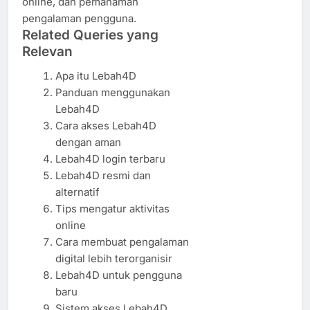
online, dan pemahaman
pengalaman pengguna.
Related Queries yang
Relevan
Apa itu Lebah4D
Panduan menggunakan
Lebah4D
Cara akses Lebah4D
dengan aman
Lebah4D login terbaru
Lebah4D resmi dan
alternatif
Tips mengatur aktivitas
online
Cara membuat pengalaman
digital lebih terorganisir
Lebah4D untuk pengguna
baru
Sistem akses Lebah4D