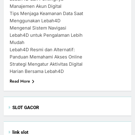
Manajemen Akun Digital
Tips Menjaga Keamanan Data Saat
Menggunakan Lebah4D
Mengenal Sistem Navigasi
Lebah4D untuk Pengalaman Lebih
Mudah
Lebah4D Resmi dan Alternatif:
Panduan Memahami Akses Online
Strategi Mengatur Aktivitas Digital
Harian Bersama Lebah4D
Read More
SLOT GACOR
link slot