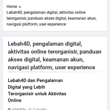
Home
Lebah4D, pengalaman digital, aktivitas online
terorganisir, panduan akses digital, keamanan akun,
navigasi platform, user experience
Lebah4D, pengalaman digital,
aktivitas online terorganisir, panduan
akses digital, keamanan akun,
navigasi platform, user experience
Lebah4D dan Pengalaman
Digital yang Lebih
Terorganisir untuk Aktivitas
Online
424a89e
2 months