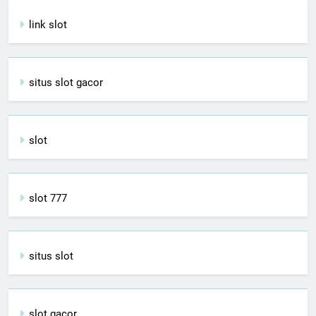
link slot
situs slot gacor
slot
slot 777
situs slot
slot gacor