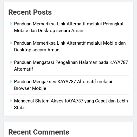
Recent Posts
Panduan Memeriksa Link Alternatif melalui Perangkat
Mobile dan Desktop secara Aman
Panduan Memeriksa Link Alternatif melalui Mobile dan
Desktop secara Aman
Panduan Mengatasi Pengalihan Halaman pada KAYA787
Alternatif
Panduan Mengakses KAYA787 Alternatif melalui
Browser Mobile
Mengenal Sistem Akses KAYA787 yang Cepat dan Lebih
Stabil
Recent Comments