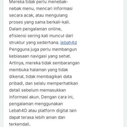
Mereka tidak perlu menebak-
nebak menu, mencari informasi
secara acak, atau mengulang
proses yang sama berkali-kali.
Dalam pengalaman online,
efisiensi sering kali muncul dari
struktur yang sederhana.
lebah4d
Pengguna juga perlu membangun
kebiasaan navigasi yang sehat.
Artinya, mereka tidak sembarangan
membuka halaman yang tidak
dikenal, tidak membagikan data
pribadi, dan selalu memperhatikan
detail sebelum memasukkan
informasi akun. Dengan cara ini,
pengalaman menggunakan
Lebah4D atau platform digital lain
dapat terasa lebih aman dan
terkendali.