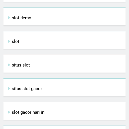
slot demo
slot
situs slot
situs slot gacor
slot gacor hari ini