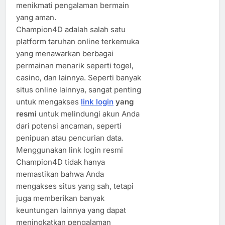
menikmati pengalaman bermain
yang aman.
Champion4D adalah salah satu
platform taruhan online terkemuka
yang menawarkan berbagai
permainan menarik seperti togel,
casino, dan lainnya. Seperti banyak
situs online lainnya, sangat penting
untuk mengakses
link login
yang
resmi
untuk melindungi akun Anda
dari potensi ancaman, seperti
penipuan atau pencurian data.
Menggunakan link login resmi
Champion4D tidak hanya
memastikan bahwa Anda
mengakses situs yang sah, tetapi
juga memberikan banyak
keuntungan lainnya yang dapat
meningkatkan pengalaman