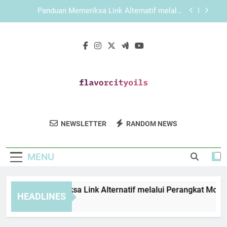
Skip
Panduan Mengatasi Pengalihan Halaman pada
to
KAYA787 Alternatif
content
Panduan Mengakses KAYA787 Alternatif melalui
Browser Mobile
Panduan Memeriksa Link Alternatif melalui
Perangkat Mobile dan Desktop secara Aman
Panduan Memeriksa Link Alternatif melalui
Mobile dan Desktop secara Aman
Panduan Mengatasi Pengalihan Halaman pada
KAYA787 Alternatif
Flavor City Oils
Dapatkan Minyak Esensial Dan Rempah
Panduan Mengakses KAYA787 Alternatif melalui
NEWSLETTER
RANDOM NEWS
Browser Mobile
Pilihan Di Flavor City Oils.
MENU
nduan Memeriksa Link Alternatif melalui Perangkat Mobile 
HEADLINES
Weeks Ago