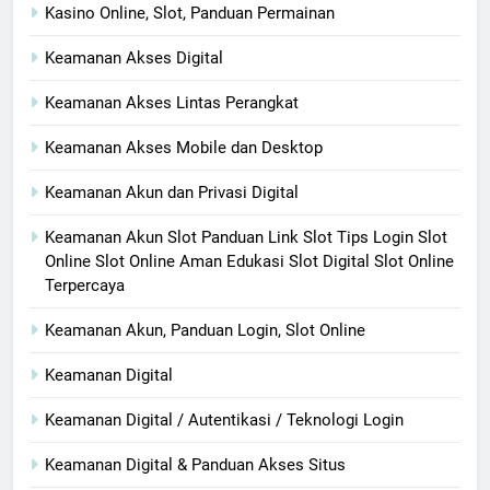
Kasino Online, Slot, Panduan Permainan
Keamanan Akses Digital
Keamanan Akses Lintas Perangkat
Keamanan Akses Mobile dan Desktop
Keamanan Akun dan Privasi Digital
Keamanan Akun Slot Panduan Link Slot Tips Login Slot
Online Slot Online Aman Edukasi Slot Digital Slot Online
Terpercaya
Keamanan Akun, Panduan Login, Slot Online
Keamanan Digital
Keamanan Digital / Autentikasi / Teknologi Login
Keamanan Digital & Panduan Akses Situs