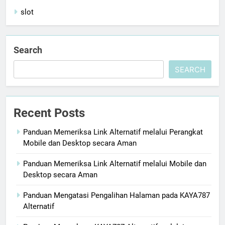
slot
Search
SEARCH
Recent Posts
Panduan Memeriksa Link Alternatif melalui Perangkat
Mobile dan Desktop secara Aman
Panduan Memeriksa Link Alternatif melalui Mobile dan
Desktop secara Aman
Panduan Mengatasi Pengalihan Halaman pada KAYA787
Alternatif