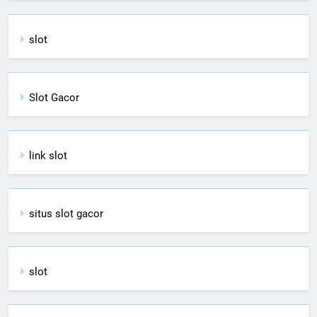
slot
Slot Gacor
link slot
situs slot gacor
slot