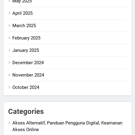
May 2025
April 2025
March 2025
February 2025
January 2025
December 2024
November 2024
October 2024
Categories
Akses Alternatif, Panduan Pengguna Digital, Keamanan
Akses Online