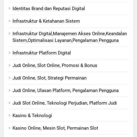
Identitas Brand dan Reputasi Digital
Infrastruktur & Ketahanan Sistem
Infrastruktur Digital,Manajemen Akses Online,Keandalan
Sistem,Optimalisasi Layanan,Pengalaman Pengguna
Infrastruktur Platform Digital
Judi Online, Slot Online, Promosi & Bonus
Judi Online, Slot, Strategi Permainan
Judi Online, Ulasan Platform, Pengalaman Pengguna
Judi Slot Online, Teknologi Perjudian, Platform Judi
Kasino & Teknologi
Kasino Online, Mesin Slot, Permainan Slot