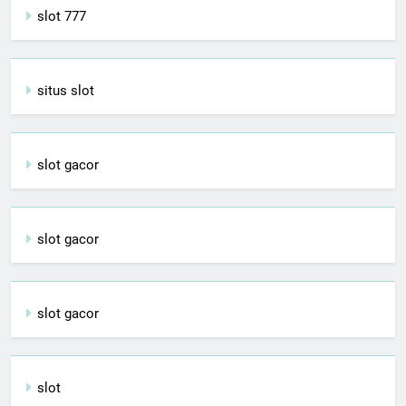
slot 777
situs slot
slot gacor
slot gacor
slot gacor
slot