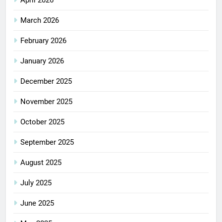
March 2026
February 2026
January 2026
December 2025
November 2025
October 2025
September 2025
August 2025
July 2025
June 2025