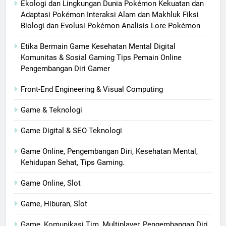
Ekologi dan Lingkungan Dunia Pokémon Kekuatan dan
Adaptasi Pokémon Interaksi Alam dan Makhluk Fiksi
Biologi dan Evolusi Pokémon Analisis Lore Pokémon
Etika Bermain Game Kesehatan Mental Digital
Komunitas & Sosial Gaming Tips Pemain Online
Pengembangan Diri Gamer
Front-End Engineering & Visual Computing
Game & Teknologi
Game Digital & SEO Teknologi
Game Online, Pengembangan Diri, Kesehatan Mental,
Kehidupan Sehat, Tips Gaming.
Game Online, Slot
Game, Hiburan, Slot
Game, Komunikasi Tim, Multiplayer, Pengembangan Diri,