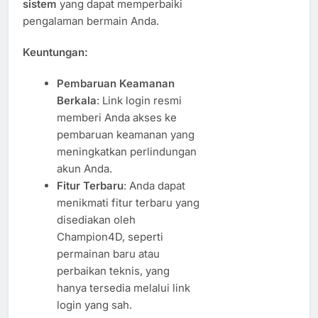
sistem
yang dapat memperbaiki
pengalaman bermain Anda.
Keuntungan:
Pembaruan Keamanan
Berkala
: Link login resmi
memberi Anda akses ke
pembaruan keamanan yang
meningkatkan perlindungan
akun Anda.
Fitur Terbaru
: Anda dapat
menikmati fitur terbaru yang
disediakan oleh
Champion4D, seperti
permainan baru atau
perbaikan teknis, yang
hanya tersedia melalui link
login yang sah.