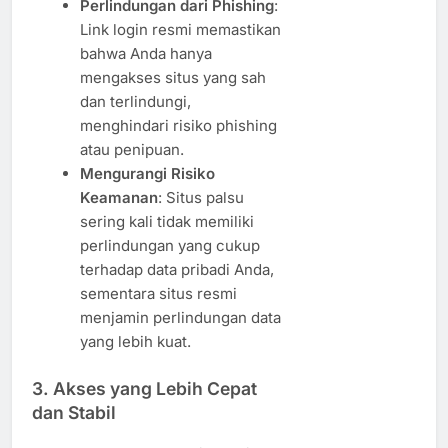
Perlindungan dari Phishing
:
Link login resmi memastikan
bahwa Anda hanya
mengakses situs yang sah
dan terlindungi,
menghindari risiko phishing
atau penipuan.
Mengurangi Risiko
Keamanan
: Situs palsu
sering kali tidak memiliki
perlindungan yang cukup
terhadap data pribadi Anda,
sementara situs resmi
menjamin perlindungan data
yang lebih kuat.
3.
Akses yang Lebih Cepat
dan Stabil