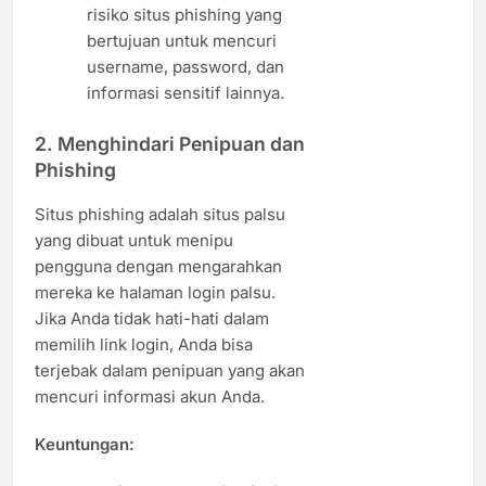
risiko situs phishing yang
bertujuan untuk mencuri
username, password, dan
informasi sensitif lainnya.
2.
Menghindari Penipuan dan
Phishing
Situs phishing adalah situs palsu
yang dibuat untuk menipu
pengguna dengan mengarahkan
mereka ke halaman login palsu.
Jika Anda tidak hati-hati dalam
memilih link login, Anda bisa
terjebak dalam penipuan yang akan
mencuri informasi akun Anda.
Keuntungan: