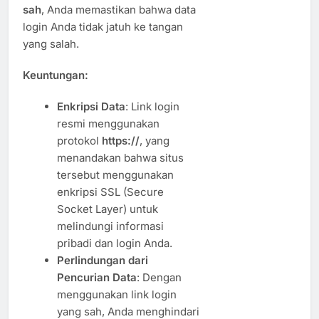
sah
, Anda memastikan bahwa data
login Anda tidak jatuh ke tangan
yang salah.
Keuntungan:
Enkripsi Data
: Link login
resmi menggunakan
protokol
https://
, yang
menandakan bahwa situs
tersebut menggunakan
enkripsi SSL (Secure
Socket Layer) untuk
melindungi informasi
pribadi dan login Anda.
Perlindungan dari
Pencurian Data
: Dengan
menggunakan link login
yang sah, Anda menghindari