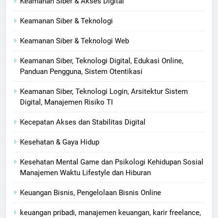
Keamanan Siber & Akses Digital
Keamanan Siber & Teknologi
Keamanan Siber & Teknologi Web
Keamanan Siber, Teknologi Digital, Edukasi Online,
Panduan Pengguna, Sistem Otentikasi
Keamanan Siber, Teknologi Login, Arsitektur Sistem
Digital, Manajemen Risiko TI
Kecepatan Akses dan Stabilitas Digital
Kesehatan & Gaya Hidup
Kesehatan Mental Game dan Psikologi Kehidupan Sosial
Manajemen Waktu Lifestyle dan Hiburan
Keuangan Bisnis, Pengelolaan Bisnis Online
keuangan pribadi, manajemen keuangan, karir freelance,