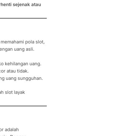
rhenti sejenak atau
 memahami pola slot,
ngan uang asli.
o kehilangan uang.
r atau tidak.
ng uang sungguhan.
h slot layak
or adalah