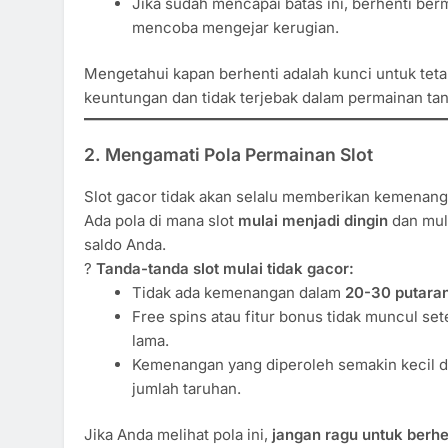
Jika sudah mencapai batas ini, berhenti ber
mencoba mengejar kerugian.
Mengetahui kapan berhenti adalah kunci untuk tet
keuntungan dan tidak terjebak dalam permainan tan
2. Mengamati Pola Permainan Slot
Slot gacor tidak akan selalu memberikan kemenan
Ada pola di mana slot
mulai menjadi dingin
dan mul
saldo Anda.
?
Tanda-tanda slot mulai tidak gacor:
Tidak ada kemenangan dalam
20-30 putaran
Free spins atau fitur bonus tidak muncul se
lama.
Kemenangan yang diperoleh semakin kecil d
jumlah taruhan.
Jika Anda melihat pola ini,
jangan ragu untuk berhe