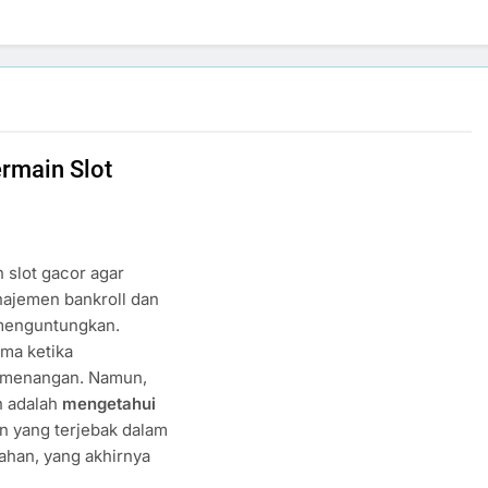
rmain Slot
 slot gacor agar
anajemen bankroll dan
 menguntungkan.
ma ketika
emenangan. Namun,
n adalah
mengetahui
in yang terjebak dalam
han, yang akhirnya