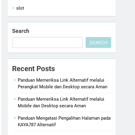
slot
Search
SEARCH
Recent Posts
Panduan Memeriksa Link Alternatif melalui
Perangkat Mobile dan Desktop secara Aman
Panduan Memeriksa Link Alternatif melalui
Mobile dan Desktop secara Aman
Panduan Mengatasi Pengalihan Halaman pada
KAYA787 Alternatif