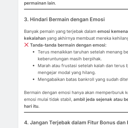
permainan lain
.
3. Hindari Bermain dengan Emosi
Banyak pemain yang terjebak dalam
emosi kemen
kekalahan
yang akhirnya membuat mereka kehilang
Tanda-tanda bermain dengan emosi:
Terus menaikkan taruhan setelah menang b
keberuntungan masih berpihak.
Marah atau frustasi setelah kalah dan terus
mengejar modal yang hilang.
Mengabaikan batas bankroll yang sudah dit
Bermain dengan emosi hanya akan memperburuk ke
emosi mulai tidak stabil,
ambil jeda sejenak atau b
hari itu
.
4. Jangan Terjebak dalam Fitur Bonus dan 