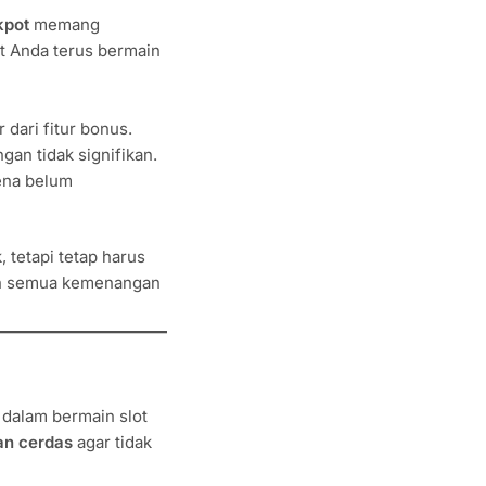
kpot
memang
t Anda terus bermain
ari fitur bonus.
gan tidak signifikan.
ena belum
 tetapi tetap harus
gan semua kemenangan
 dalam bermain slot
n cerdas
agar tidak