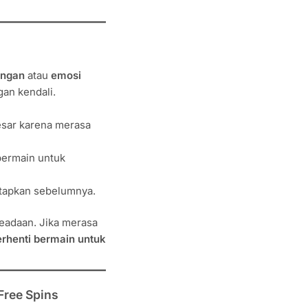
angan
atau
emosi
an kendali.
esar karena merasa
 bermain untuk
etapkan sebelumnya.
adaan. Jika merasa
erhenti bermain untuk
Free Spins