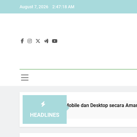
Skip
August 7, 2026
2:47:19 AM
to
content
Fla
Dapatkan M
elalui Perangkat Mobile dan Desktop secara Aman
Pand
2 Wee
HEADLINES