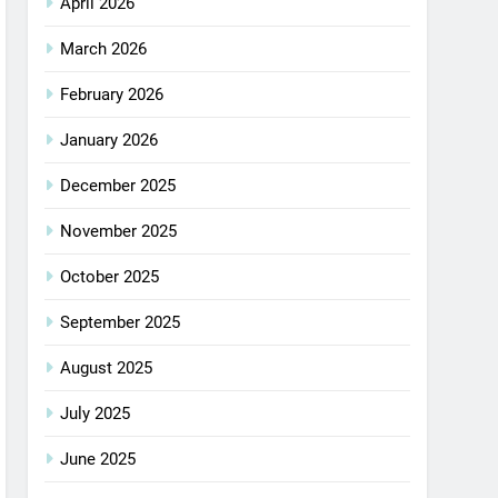
April 2026
March 2026
February 2026
January 2026
December 2025
November 2025
October 2025
September 2025
August 2025
July 2025
June 2025