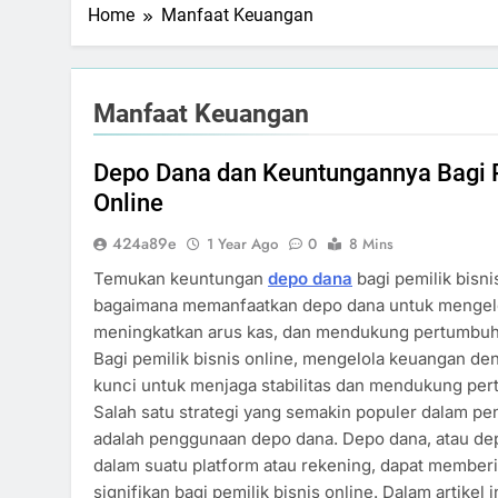
Home
Manfaat Keuangan
Manfaat Keuangan
Depo Dana dan Keuntungannya Bagi P
Online
424a89e
1 Year Ago
0
8 Mins
Temukan keuntungan
depo dana
bagi pemilik bisnis
bagaimana memanfaatkan depo dana untuk mengel
meningkatkan arus kas, dan mendukung pertumbuha
Bagi pemilik bisnis online, mengelola keuangan den
kunci untuk menjaga stabilitas dan mendukung per
Salah satu strategi yang semakin populer dalam p
adalah penggunaan depo dana. Depo dana, atau de
dalam suatu platform atau rekening, dapat member
signifikan bagi pemilik bisnis online. Dalam artikel i