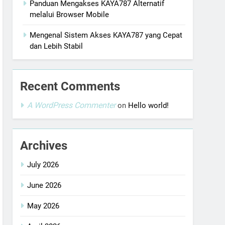
Panduan Mengakses KAYA787 Alternatif
melalui Browser Mobile
Mengenal Sistem Akses KAYA787 yang Cepat
dan Lebih Stabil
Recent Comments
A WordPress Commenter
on
Hello world!
Archives
July 2026
June 2026
May 2026