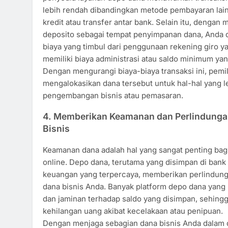
lebih rendah dibandingkan metode pembayaran lain
kredit atau transfer antar bank. Selain itu, denga
deposito sebagai tempat penyimpanan dana, Anda 
biaya yang timbul dari penggunaan rekening giro ya
memiliki biaya administrasi atau saldo minimum yang
Dengan mengurangi biaya-biaya transaksi ini, pemil
mengalokasikan dana tersebut untuk hal-hal yang le
pengembangan bisnis atau pemasaran.
4.
Memberikan Keamanan dan Perlindunga
Bisnis
Keamanan dana adalah hal yang sangat penting bagi
online. Depo dana, terutama yang disimpan di bank
keuangan yang terpercaya, memberikan perlindung
dana bisnis Anda. Banyak platform depo dana yang
dan jaminan terhadap saldo yang disimpan, sehingg
kehilangan uang akibat kecelakaan atau penipuan.
Dengan menjaga sebagian dana bisnis Anda dalam 