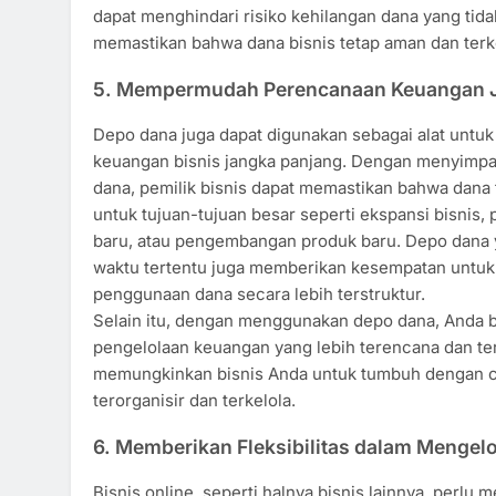
dapat menghindari risiko kehilangan dana yang tida
memastikan bahwa dana bisnis tetap aman dan terk
5.
Mempermudah Perencanaan Keuangan J
Depo dana juga dapat digunakan sebagai alat unt
keuangan bisnis jangka panjang. Dengan menyimp
dana, pemilik bisnis dapat memastikan bahwa dana 
untuk tujuan-tujuan besar seperti ekspansi bisnis,
baru, atau pengembangan produk baru. Depo dana 
waktu tertentu juga memberikan kesempatan untu
penggunaan dana secara lebih terstruktur.
Selain itu, dengan menggunakan depo dana, Anda 
pengelolaan keuangan yang lebih terencana dan te
memungkinkan bisnis Anda untuk tumbuh dengan c
terorganisir dan terkelola.
6.
Memberikan Fleksibilitas dalam Mengelo
Bisnis online, seperti halnya bisnis lainnya, perlu m