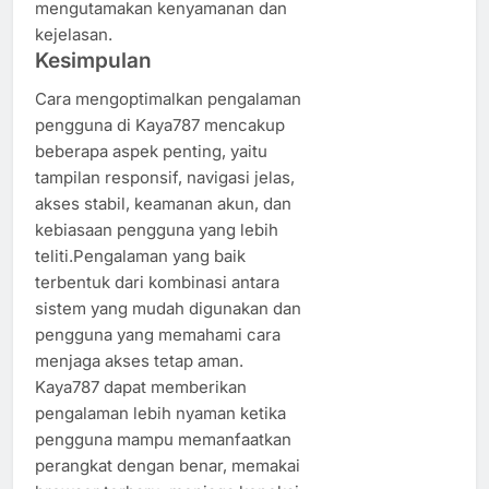
mengutamakan kenyamanan dan
kejelasan.
Kesimpulan
Cara mengoptimalkan pengalaman
pengguna di Kaya787 mencakup
beberapa aspek penting, yaitu
tampilan responsif, navigasi jelas,
akses stabil, keamanan akun, dan
kebiasaan pengguna yang lebih
teliti.Pengalaman yang baik
terbentuk dari kombinasi antara
sistem yang mudah digunakan dan
pengguna yang memahami cara
menjaga akses tetap aman.
Kaya787 dapat memberikan
pengalaman lebih nyaman ketika
pengguna mampu memanfaatkan
perangkat dengan benar, memakai