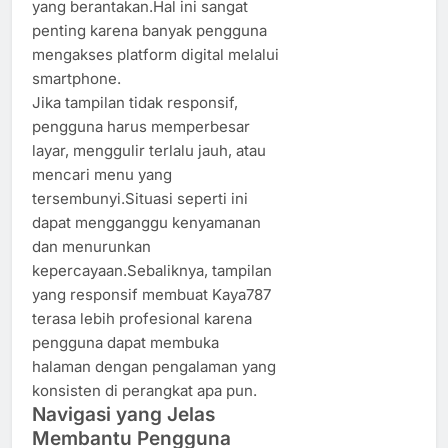
yang berantakan.Hal ini sangat
penting karena banyak pengguna
mengakses platform digital melalui
smartphone.
Jika tampilan tidak responsif,
pengguna harus memperbesar
layar, menggulir terlalu jauh, atau
mencari menu yang
tersembunyi.Situasi seperti ini
dapat mengganggu kenyamanan
dan menurunkan
kepercayaan.Sebaliknya, tampilan
yang responsif membuat Kaya787
terasa lebih profesional karena
pengguna dapat membuka
halaman dengan pengalaman yang
konsisten di perangkat apa pun.
Navigasi yang Jelas
Membantu Pengguna