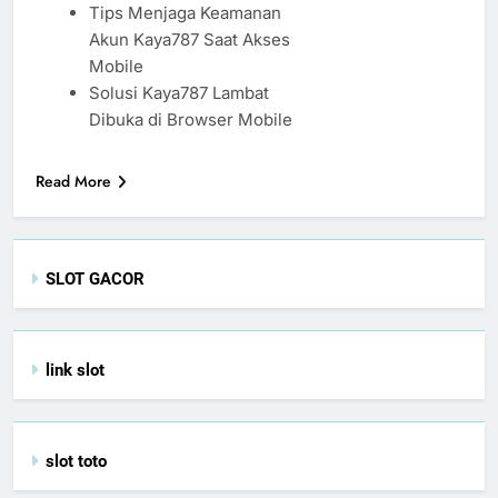
Tips Menjaga Keamanan
Akun Kaya787 Saat Akses
Mobile
Solusi Kaya787 Lambat
Dibuka di Browser Mobile
Read More
SLOT GACOR
link slot
slot toto