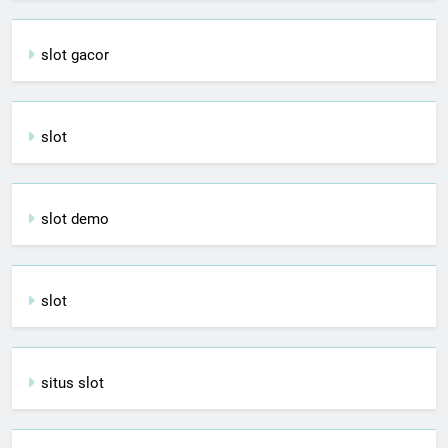
slot gacor
slot
slot demo
slot
situs slot