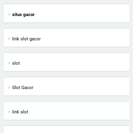
situs gacor
link slot gacor
slot
Slot Gacor
link slot