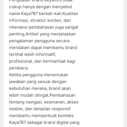
cukup hanya dengan menyebut
nama Kaya787 berkali-kali.Kualitas
informasi, struktur konten, dan
relevansi pembahasan juga sangat
penting.Artikel yang menjelaskan
pengalaman pengguna secara
mendalam dapat membantu brand
terlihat lebih informatif,
profesional, dan bermanfaat bagi
pembaca.
Ketika pengguna menemukan
jawaban yang sesuai dengan
kebutuhan mereka, brand akan
lebih mudah diingat.Pembahasan
tentang navigasi, keamanan, akses
mobile, dan tampilan responsif
membantu memperkuat konteks
Kaya787 sebagai brand digital yang