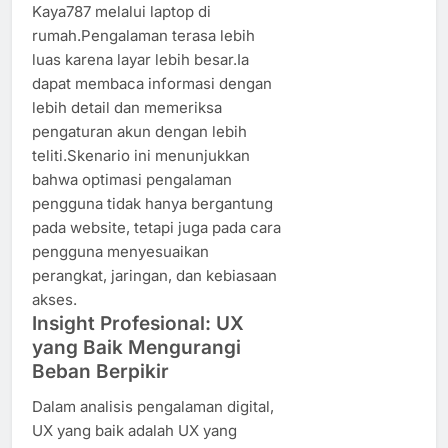
Kaya787 melalui laptop di
rumah.Pengalaman terasa lebih
luas karena layar lebih besar.Ia
dapat membaca informasi dengan
lebih detail dan memeriksa
pengaturan akun dengan lebih
teliti.Skenario ini menunjukkan
bahwa optimasi pengalaman
pengguna tidak hanya bergantung
pada website, tetapi juga pada cara
pengguna menyesuaikan
perangkat, jaringan, dan kebiasaan
akses.
Insight Profesional: UX
yang Baik Mengurangi
Beban Berpikir
Dalam analisis pengalaman digital,
UX yang baik adalah UX yang