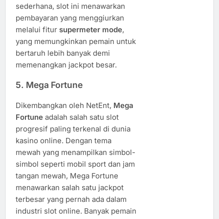
sederhana, slot ini menawarkan
pembayaran yang menggiurkan
melalui fitur
supermeter mode
,
yang memungkinkan pemain untuk
bertaruh lebih banyak demi
memenangkan jackpot besar.
5.
Mega Fortune
Dikembangkan oleh NetEnt,
Mega
Fortune
adalah salah satu slot
progresif paling terkenal di dunia
kasino online. Dengan tema
mewah yang menampilkan simbol-
simbol seperti mobil sport dan jam
tangan mewah, Mega Fortune
menawarkan salah satu jackpot
terbesar yang pernah ada dalam
industri slot online. Banyak pemain