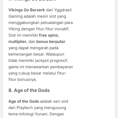
Vikings Go Berzerk
dari Yggdrasil
Gaming adalah mesin slot yang
menggabungkan petualangan para
Viking dengan fitur-fitur inovatif.
Slot ini memiliki
free spins
,
multiplier
, dan
bonus berputar
yang dapat mengarah pada
kemenangan besar. Walaupun
tidak memiliki jackpot progresif,
game ini menawarkan pembayaran
yang cukup besar melalui fitur-
fitur bonusnya.
8.
Age of the Gods
Age of the Gods
adalah seri slot
dari Playtech yang mengusung
tema mitologi Yunani. Dengan