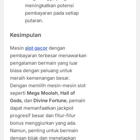
meningkatkan potensi
pembayaran pada setiap
putaran.
Kesimpulan
Mesin
slot gacor
dengan
pembayaran terbesar menawarkan
pengalaman bermain yang luar
biasa dengan peluang untuk
meraih kemenangan besar.
Dengan memilih mesin-mesin slot
seperti
Mega Moolah
,
Hall of
Gods
, dan
Divine Fortune
, pemain
dapat memanfaatkan jackpot
progresif besar dan fitur-fitur
bonus menggiurkan yang ada.
Namun, penting untuk bermain
dengan bijak dan menetapkan