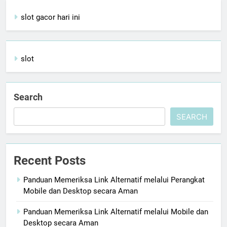
slot gacor hari ini
slot
Search
SEARCH
Recent Posts
Panduan Memeriksa Link Alternatif melalui Perangkat
Mobile dan Desktop secara Aman
Panduan Memeriksa Link Alternatif melalui Mobile dan
Desktop secara Aman