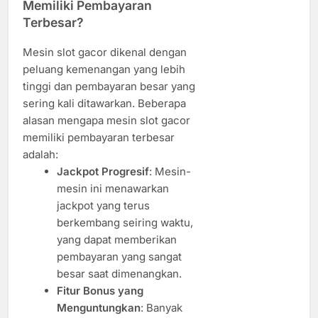
Memiliki Pembayaran
Terbesar?
Mesin slot gacor dikenal dengan
peluang kemenangan yang lebih
tinggi dan pembayaran besar yang
sering kali ditawarkan. Beberapa
alasan mengapa mesin slot gacor
memiliki pembayaran terbesar
adalah:
Jackpot Progresif
: Mesin-
mesin ini menawarkan
jackpot yang terus
berkembang seiring waktu,
yang dapat memberikan
pembayaran yang sangat
besar saat dimenangkan.
Fitur Bonus yang
Menguntungkan
: Banyak