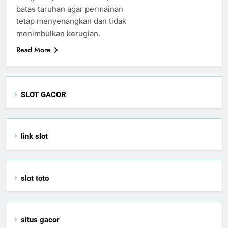
batas taruhan agar permainan
tetap menyenangkan dan tidak
menimbulkan kerugian.
Read More
SLOT GACOR
link slot
slot toto
situs gacor