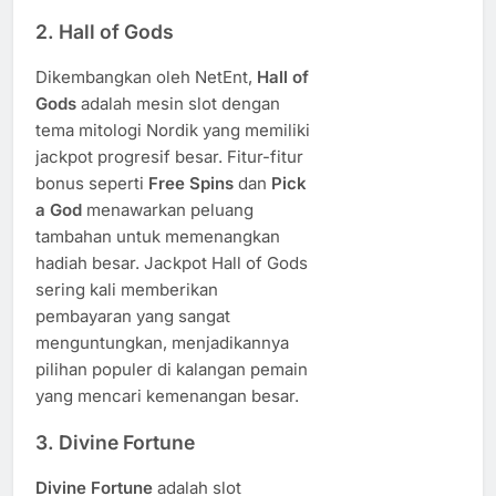
2.
Hall of Gods
Dikembangkan oleh NetEnt,
Hall of
Gods
adalah mesin slot dengan
tema mitologi Nordik yang memiliki
jackpot progresif besar. Fitur-fitur
bonus seperti
Free Spins
dan
Pick
a God
menawarkan peluang
tambahan untuk memenangkan
hadiah besar. Jackpot Hall of Gods
sering kali memberikan
pembayaran yang sangat
menguntungkan, menjadikannya
pilihan populer di kalangan pemain
yang mencari kemenangan besar.
3.
Divine Fortune
Divine Fortune
adalah slot