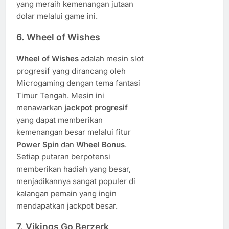
yang meraih kemenangan jutaan
dolar melalui game ini.
6.
Wheel of Wishes
Wheel of Wishes
adalah mesin slot
progresif yang dirancang oleh
Microgaming dengan tema fantasi
Timur Tengah. Mesin ini
menawarkan
jackpot progresif
yang dapat memberikan
kemenangan besar melalui fitur
Power Spin
dan
Wheel Bonus
.
Setiap putaran berpotensi
memberikan hadiah yang besar,
menjadikannya sangat populer di
kalangan pemain yang ingin
mendapatkan jackpot besar.
7.
Vikings Go Berzerk