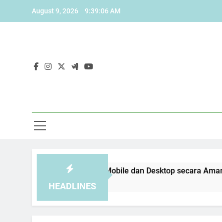
Skip
August 9, 2026
9:39:07 AM
to
content
Fla
Dapatkan M
elalui Perangkat Mobile dan Desktop secara Aman
Pand
2 Wee
HEADLINES