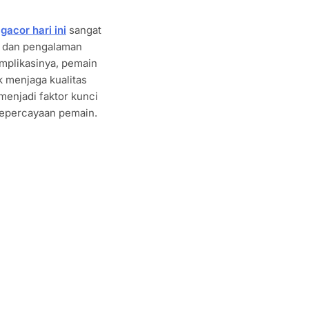
 gacor hari ini
sangat
n dan pengalaman
mplikasinya, pemain
k menjaga kualitas
menjadi faktor kunci
epercayaan pemain.