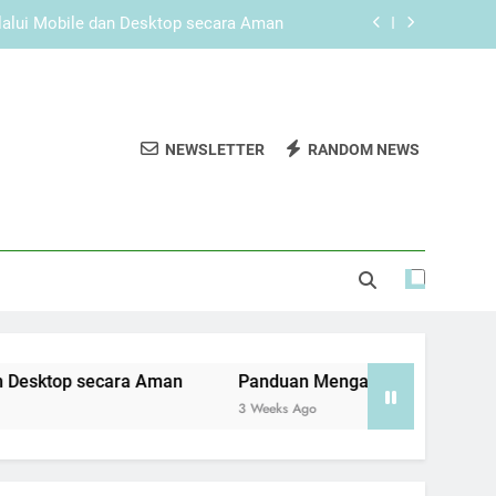
lalui Mobile dan Desktop secara Aman
ihan Halaman pada KAYA787 Alternatif
87 Alternatif melalui Browser Mobile
NEWSLETTER
RANDOM NEWS
ngkat Mobile dan Desktop secara Aman
lalui Mobile dan Desktop secara Aman
ihan Halaman pada KAYA787 Alternatif
87 Alternatif melalui Browser Mobile
ecara Aman
Panduan Mengatasi Pengalihan Halaman pad
3 Weeks Ago