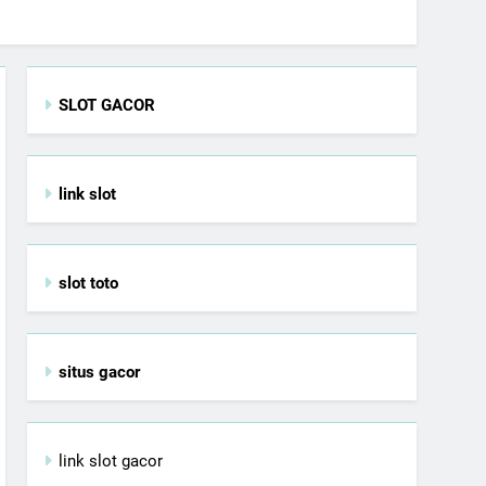
SLOT GACOR
link slot
slot toto
situs gacor
link slot gacor