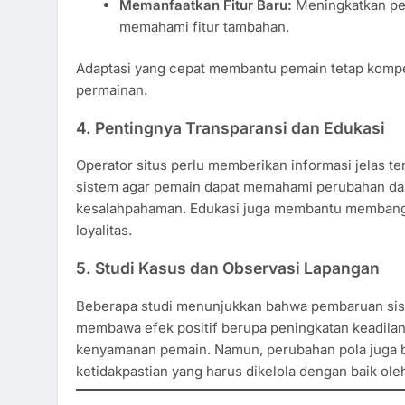
Memanfaatkan Fitur Baru:
Meningkatkan pe
memahami fitur tambahan.
Adaptasi yang cepat membantu pemain tetap kompe
permainan.
4. Pentingnya Transparansi dan Edukasi
Operator situs perlu memberikan informasi jelas 
sistem agar pemain dapat memahami perubahan da
kesalahpahaman. Edukasi juga membantu memban
loyalitas.
5. Studi Kasus dan Observasi Lapangan
Beberapa studi menunjukkan bahwa pembaruan sist
membawa efek positif berupa peningkatan keadila
kenyamanan pemain. Namun, perubahan pola juga
ketidakpastian yang harus dikelola dengan baik ole