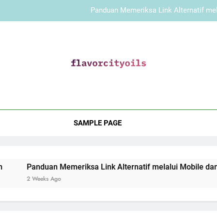
Panduan Memeriksa Link Alternatif me
Panduan Mengatasi Pengal
Panduan Mengakses KAYA7
Panduan Memeriksa Link Alternatif melalui Pera
vor City Oils
Panduan Memeriksa Link Alternatif me
inyak Esensial Dan Rempah Pilihan Di Flavor City Oils.
Panduan Mengatasi Pengal
SAMPLE PAGE
Panduan Mengakses KAYA7
uan Memeriksa Link Alternatif melalui Mobile dan Desktop s
ks Ago