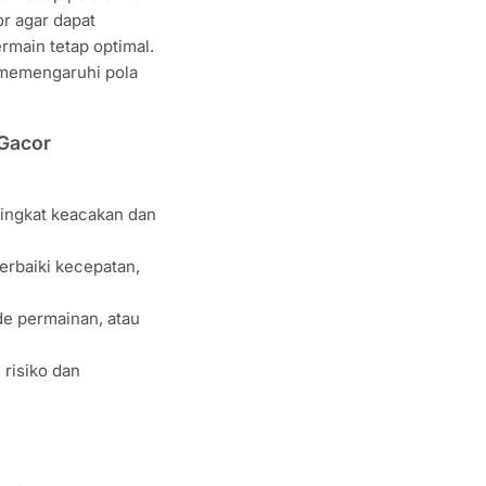
or agar dapat
main tetap optimal.
 memengaruhi pola
 Gacor
ingkat keacakan dan
baiki kecepatan,
e permainan, atau
risiko dan