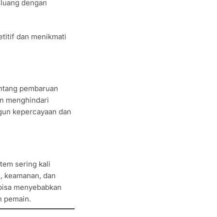
luang dengan
titif dan menikmati
tentang pembaruan
n menghindari
gun kepercayaan dan
em sering kali
n, keamanan, dan
 bisa menyebabkan
h pemain.