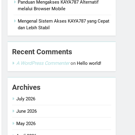
Panduan Mengakses KAYA787 Alternatif
melalui Browser Mobile
Mengenal Sistem Akses KAYA787 yang Cepat
dan Lebih Stabil
Recent Comments
A WordPress Commenter
on
Hello world!
Archives
July 2026
June 2026
May 2026