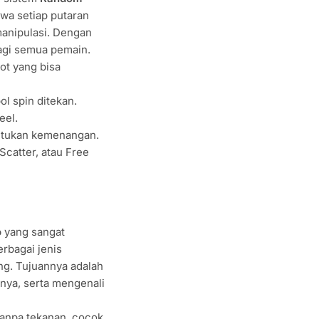
hwa setiap putaran
imanipulasi. Dengan
bagi semua pemain.
ot yang bisa
l spin ditekan.
eel.
ntukan kemenangan.
catter, atau Free
o
yang sangat
erbagai jenis
ng. Tujuannya adalah
rnya, serta mengenali
tanpa tekanan, cocok