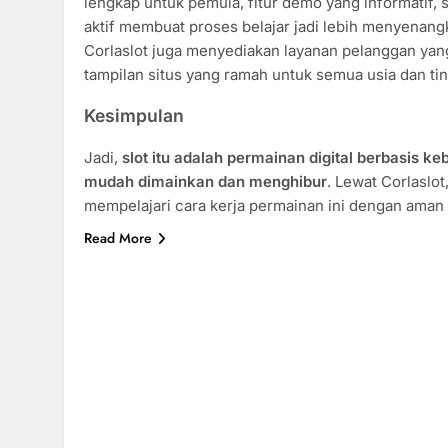
lengkap untuk pemula, fitur demo yang informatif, 
aktif membuat proses belajar jadi lebih menyenang
Corlaslot juga menyediakan layanan pelanggan yang
tampilan situs yang ramah untuk semua usia dan ti
Kesimpulan
Jadi,
slot itu adalah permainan digital berbasis k
mudah dimainkan dan menghibur
. Lewat Corlaslot
mempelajari cara kerja permainan ini dengan aman
Read More