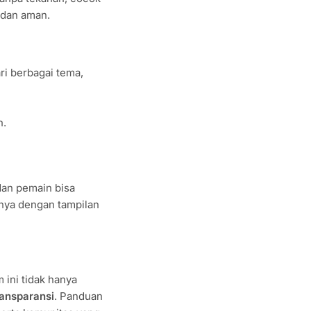
 dan aman.
ari berbagai tema,
n.
dan pemain bisa
anya dengan tampilan
 ini tidak hanya
ransparansi
. Panduan