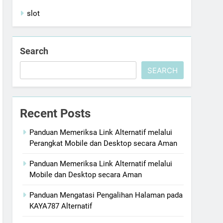
slot
Search
SEARCH
Recent Posts
Panduan Memeriksa Link Alternatif melalui
Perangkat Mobile dan Desktop secara Aman
Panduan Memeriksa Link Alternatif melalui
Mobile dan Desktop secara Aman
Panduan Mengatasi Pengalihan Halaman pada
KAYA787 Alternatif