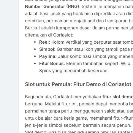
Number Generator (RNG)
. Sistem ini menjamin ba
adalah hasil acak yang tidak bisa diprediksi atau d
demikian, permainan menjadi adil dan transparan 
Berikut adalah komponen dasar dalam permainan sl
ditemukan di Corlaslot:
Reel:
Kolom vertikal yang berputar saat tombo
Simbol:
Gambar atau ikon yang tampil pada r
Payline:
Jalur kombinasi simbol yang mene
Fitur Bonus:
Elemen tambahan seperti Wild, S
Spins yang menambah keseruan.
Slot untuk Pemula: Fitur Demo di Corlaslot
Bagi pemula, Corlaslot menyediakan
fitur slot dem
berguna. Melalui fitur ini, pemain dapat mencoba b
permainan tanpa perlu menggunakan saldo atau ua
untuk belajar cara kerja game, memahami fitur-fitu
jenis-jenis simbol sebelum bermain secara penuh.
Slot demo juga bisa menjadi sarana hiburan santai 