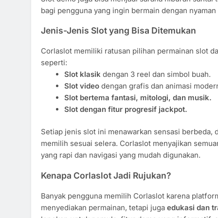
bagi pengguna yang ingin bermain dengan nyaman
Jenis-Jenis Slot yang Bisa Ditemukan
Corlaslot memiliki ratusan pilihan permainan slot d
seperti:
Slot klasik
dengan 3 reel dan simbol buah.
Slot video
dengan grafis dan animasi moder
Slot bertema fantasi, mitologi, dan musik.
Slot dengan fitur progresif jackpot.
Setiap jenis slot ini menawarkan sensasi berbeda, 
memilih sesuai selera. Corlaslot menyajikan semu
yang rapi dan navigasi yang mudah digunakan.
Kenapa Corlaslot Jadi Rujukan?
Banyak pengguna memilih Corlaslot karena platform
menyediakan permainan, tetapi juga
edukasi dan t