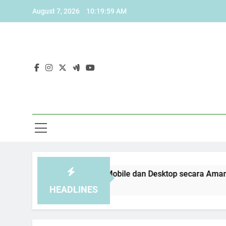
Skip
August 7, 2026
10:20:00 AM
to
content
Fla
Dapatkan M
elalui Perangkat Mobile dan Desktop secara Aman
Pand
2 Wee
HEADLINES