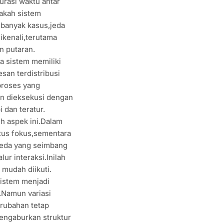
urasi waktu antar
akah sistem
banyak kasus,jeda
ikenali,terutama
n putaran.
a sistem memiliki
an terdistribusi
proses yang
an dieksekusi dengan
 dan teratur.
h aspek ini.Dalam
utus fokus,sementara
.Jeda yang seimbang
ur interaksi.Inilah
mudah diikuti.
sistem menjadi
a.Namun variasi
erubahan tetap
mengaburkan struktur