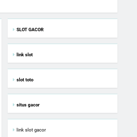
SLOT GACOR
link slot
slot toto
situs gacor
link slot gacor