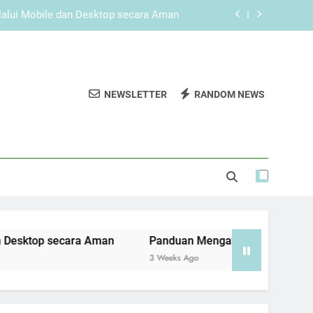
lalui Mobile dan Desktop secara Aman
ihan Halaman pada KAYA787 Alternatif
87 Alternatif melalui Browser Mobile
NEWSLETTER
RANDOM NEWS
ngkat Mobile dan Desktop secara Aman
lalui Mobile dan Desktop secara Aman
ihan Halaman pada KAYA787 Alternatif
87 Alternatif melalui Browser Mobile
ecara Aman
Panduan Mengatasi Pengalihan Halaman pad
3 Weeks Ago