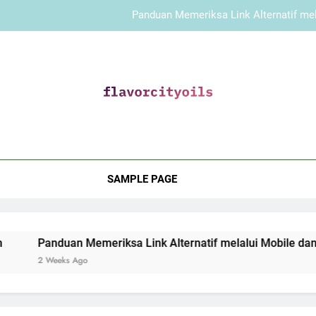
Panduan Memeriksa Link Alternatif me
Panduan Mengatasi Pengal
Panduan Mengakses KAYA7
Panduan Memeriksa Link Alternatif melalui Pera
vor City Oils
Panduan Memeriksa Link Alternatif me
inyak Esensial Dan Rempah Pilihan Di Flavor City Oils.
Panduan Mengatasi Pengal
SAMPLE PAGE
Panduan Mengakses KAYA7
uan Memeriksa Link Alternatif melalui Mobile dan Desktop s
ks Ago