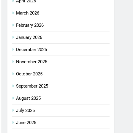
April 2026
March 2026
February 2026
January 2026
December 2025
November 2025
October 2025
September 2025
August 2025
July 2025
June 2025