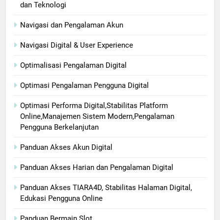
dan Teknologi
Navigasi dan Pengalaman Akun
Navigasi Digital & User Experience
Optimalisasi Pengalaman Digital
Optimasi Pengalaman Pengguna Digital
Optimasi Performa Digital,Stabilitas Platform
Online,Manajemen Sistem Modern,Pengalaman
Pengguna Berkelanjutan
Panduan Akses Akun Digital
Panduan Akses Harian dan Pengalaman Digital
Panduan Akses TIARA4D, Stabilitas Halaman Digital,
Edukasi Pengguna Online
Panduan Bermain Slot