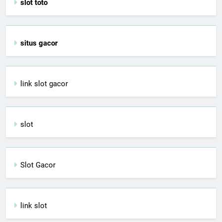
slot toto
situs gacor
link slot gacor
slot
Slot Gacor
link slot