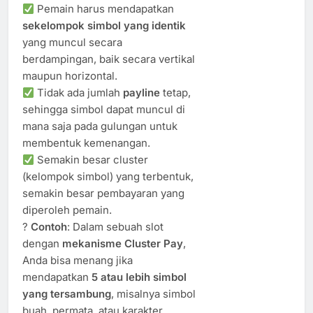
Pemain harus mendapatkan
sekelompok simbol yang identik
yang muncul secara
berdampingan, baik secara vertikal
maupun horizontal.
Tidak ada jumlah
payline
tetap,
sehingga simbol dapat muncul di
mana saja pada gulungan untuk
membentuk kemenangan.
Semakin besar cluster
(kelompok simbol) yang terbentuk,
semakin besar pembayaran yang
diperoleh pemain.
?
Contoh
: Dalam sebuah slot
dengan
mekanisme Cluster Pay
,
Anda bisa menang jika
mendapatkan
5 atau lebih simbol
yang tersambung
, misalnya simbol
buah, permata, atau karakter