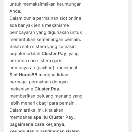
untuk memaksimalkan keuntungan
Anda.
Dalam dunia permainan slot online,
ada banyak jenis mekanisme
pembayaran yang digunakan untuk
menentukan kemenangan pemain.
Salah satu sistem yang semakin
populer adalah
Cluster Pay
, yang
berbeda dari sistem garis
pembayaran (payline) tradisional.
Slot Horas88
menghadirkan
berbagai permainan dengan
mekanisme
Cluster Pay
,
memberikan peluang menang yang
lebih menarik bagi para pemain.
Dalam artikel ini, kita akan
membahas
apa itu Cluster Pay
,
bagaimana cara kerjanya
,
keunggulan dibandingkan sistem