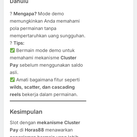
Dahulu
?
Mengapa?
Mode demo
memungkinkan Anda memahami
pola permainan tanpa
mempertaruhkan uang sungguhan.
?
Tips:
Bermain mode demo untuk
memahami mekanisme
Cluster
Pay
sebelum menggunakan saldo
asli.
Amati bagaimana fitur seperti
wilds, scatter, dan cascading
reels
bekerja dalam permainan.
Kesimpulan
Slot dengan
mekanisme Cluster
Pay
di
Horas88
menawarkan