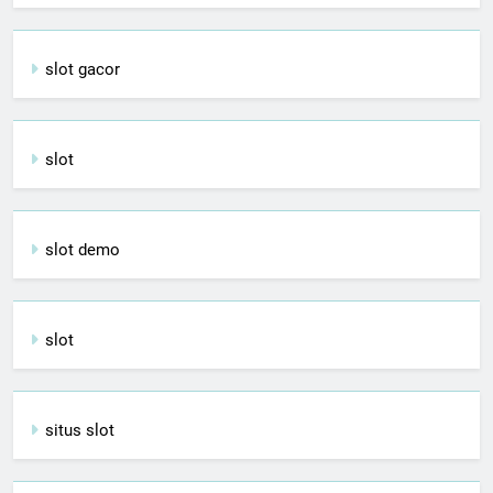
slot gacor
slot
slot demo
slot
situs slot