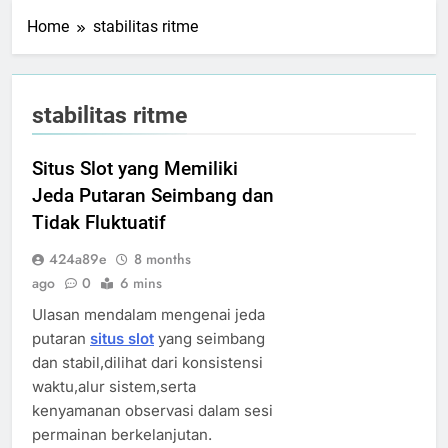
Home
stabilitas ritme
stabilitas ritme
Situs Slot yang Memiliki
Jeda Putaran Seimbang dan
Tidak Fluktuatif
424a89e
8 months
ago
0
6 mins
Ulasan mendalam mengenai jeda
putaran
situs slot
yang seimbang
dan stabil,dilihat dari konsistensi
waktu,alur sistem,serta
kenyamanan observasi dalam sesi
permainan berkelanjutan.