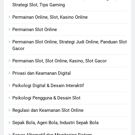
Strategi Slot, Tips Gaming
Permainan Online, Slot, Kasino Online
Permainan Slot Online
Permainan Slot Online, Strategi Judi Online, Panduan Slot
Gacor
Permainan Slot, Slot Online, Kasino, Slot Gacor
Privasi dan Keamanan Digital
Psikologi Digital & Desain Interaktif
Psikologi Pengguna & Desain Slot
Regulasi dan Keamanan Slot Online
Sepak Bola, Agen Bola, Industri Sepak Bola