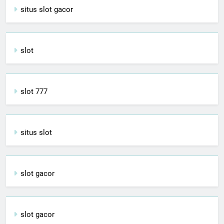
situs slot gacor
slot
slot 777
situs slot
slot gacor
slot gacor