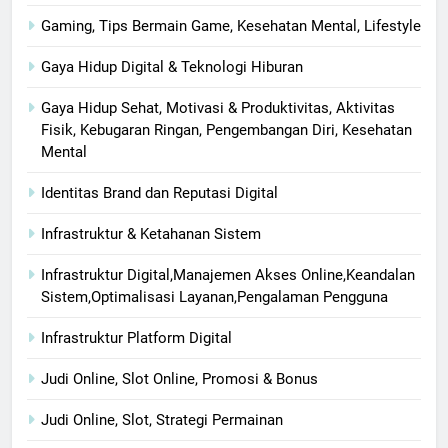
Gaming, Tips Bermain Game, Kesehatan Mental, Lifestyle
Gaya Hidup Digital & Teknologi Hiburan
Gaya Hidup Sehat, Motivasi & Produktivitas, Aktivitas
Fisik, Kebugaran Ringan, Pengembangan Diri, Kesehatan
Mental
Identitas Brand dan Reputasi Digital
Infrastruktur & Ketahanan Sistem
Infrastruktur Digital,Manajemen Akses Online,Keandalan
Sistem,Optimalisasi Layanan,Pengalaman Pengguna
Infrastruktur Platform Digital
Judi Online, Slot Online, Promosi & Bonus
Judi Online, Slot, Strategi Permainan