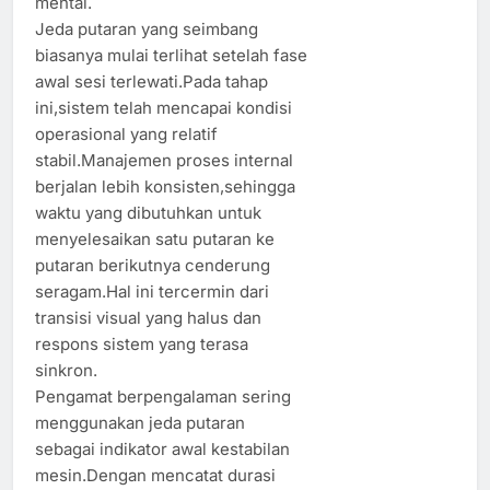
mental.
Jeda putaran yang seimbang
biasanya mulai terlihat setelah fase
awal sesi terlewati.Pada tahap
ini,sistem telah mencapai kondisi
operasional yang relatif
stabil.Manajemen proses internal
berjalan lebih konsisten,sehingga
waktu yang dibutuhkan untuk
menyelesaikan satu putaran ke
putaran berikutnya cenderung
seragam.Hal ini tercermin dari
transisi visual yang halus dan
respons sistem yang terasa
sinkron.
Pengamat berpengalaman sering
menggunakan jeda putaran
sebagai indikator awal kestabilan
mesin.Dengan mencatat durasi