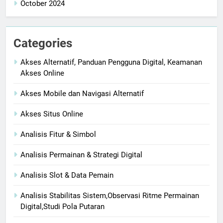
October 2024
Categories
Akses Alternatif, Panduan Pengguna Digital, Keamanan
Akses Online
Akses Mobile dan Navigasi Alternatif
Akses Situs Online
Analisis Fitur & Simbol
Analisis Permainan & Strategi Digital
Analisis Slot & Data Pemain
Analisis Stabilitas Sistem,Observasi Ritme Permainan
Digital,Studi Pola Putaran