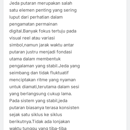
Jeda putaran merupakan salah
satu elemen penting yang sering
luput dari perhatian dalam
pengamatan permainan
digital.Banyak fokus tertuju pada
visual reel atau variasi
simbol,namun jarak waktu antar
putaran justru menjadi fondasi
utama dalam membentuk
pengalaman yang stabil.Jeda yang
seimbang dan tidak fluktuatif
menciptakan ritme yang nyaman
untuk diamati,terutama dalam sesi
yang berlangsung cukup lama.
Pada sistem yang stabil,jeda
putaran biasanya terasa konsisten
sejak satu siklus ke siklus
berikutnya.Tidak ada lonjakan
waktu tunggu yang tiba-tiba