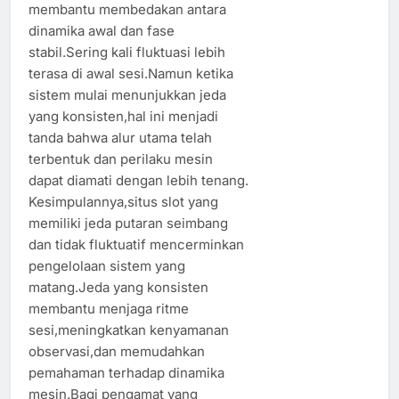
membantu membedakan antara
dinamika awal dan fase
stabil.Sering kali fluktuasi lebih
terasa di awal sesi.Namun ketika
sistem mulai menunjukkan jeda
yang konsisten,hal ini menjadi
tanda bahwa alur utama telah
terbentuk dan perilaku mesin
dapat diamati dengan lebih tenang.
Kesimpulannya,situs slot yang
memiliki jeda putaran seimbang
dan tidak fluktuatif mencerminkan
pengelolaan sistem yang
matang.Jeda yang konsisten
membantu menjaga ritme
sesi,meningkatkan kenyamanan
observasi,dan memudahkan
pemahaman terhadap dinamika
mesin.Bagi pengamat yang