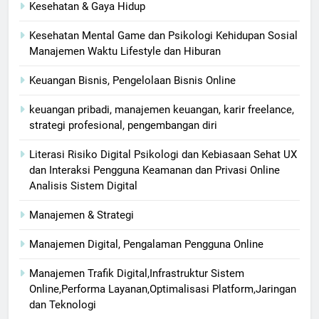
Kesehatan & Gaya Hidup
Kesehatan Mental Game dan Psikologi Kehidupan Sosial
Manajemen Waktu Lifestyle dan Hiburan
Keuangan Bisnis, Pengelolaan Bisnis Online
keuangan pribadi, manajemen keuangan, karir freelance,
strategi profesional, pengembangan diri
Literasi Risiko Digital Psikologi dan Kebiasaan Sehat UX
dan Interaksi Pengguna Keamanan dan Privasi Online
Analisis Sistem Digital
Manajemen & Strategi
Manajemen Digital, Pengalaman Pengguna Online
Manajemen Trafik Digital,Infrastruktur Sistem
Online,Performa Layanan,Optimalisasi Platform,Jaringan
dan Teknologi