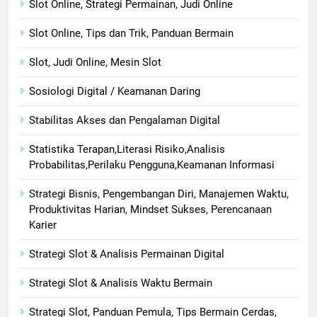
Slot Online, Strategi Permainan, Judi Online
Slot Online, Tips dan Trik, Panduan Bermain
Slot, Judi Online, Mesin Slot
Sosiologi Digital / Keamanan Daring
Stabilitas Akses dan Pengalaman Digital
Statistika Terapan,Literasi Risiko,Analisis
Probabilitas,Perilaku Pengguna,Keamanan Informasi
Strategi Bisnis, Pengembangan Diri, Manajemen Waktu,
Produktivitas Harian, Mindset Sukses, Perencanaan
Karier
Strategi Slot & Analisis Permainan Digital
Strategi Slot & Analisis Waktu Bermain
Strategi Slot, Panduan Pemula, Tips Bermain Cerdas,