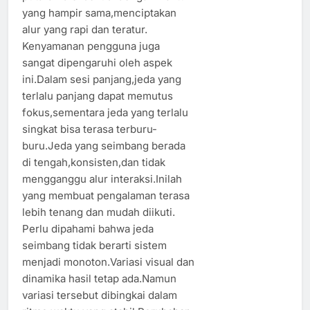
yang hampir sama,menciptakan
alur yang rapi dan teratur.
Kenyamanan pengguna juga
sangat dipengaruhi oleh aspek
ini.Dalam sesi panjang,jeda yang
terlalu panjang dapat memutus
fokus,sementara jeda yang terlalu
singkat bisa terasa terburu-
buru.Jeda yang seimbang berada
di tengah,konsisten,dan tidak
mengganggu alur interaksi.Inilah
yang membuat pengalaman terasa
lebih tenang dan mudah diikuti.
Perlu dipahami bahwa jeda
seimbang tidak berarti sistem
menjadi monoton.Variasi visual dan
dinamika hasil tetap ada.Namun
variasi tersebut dibingkai dalam