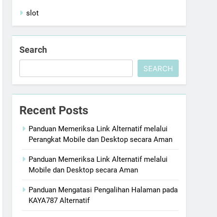
slot
Search
SEARCH
Recent Posts
Panduan Memeriksa Link Alternatif melalui
Perangkat Mobile dan Desktop secara Aman
Panduan Memeriksa Link Alternatif melalui
Mobile dan Desktop secara Aman
Panduan Mengatasi Pengalihan Halaman pada
KAYA787 Alternatif