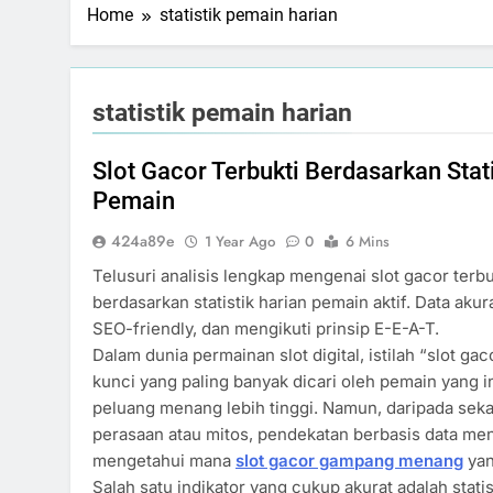
Home
statistik pemain harian
statistik pemain harian
Slot Gacor Terbukti Berdasarkan Stat
Pemain
424a89e
1 Year Ago
0
6 Mins
Telusuri analisis lengkap mengenai slot gacor terbuk
berdasarkan statistik harian pemain aktif. Data akur
SEO-friendly, dan mengikuti prinsip E-E-A-T.
Dalam dunia permainan slot digital, istilah “slot gac
kunci yang paling banyak dicari oleh pemain yang
peluang menang lebih tinggi. Namun, daripada se
perasaan atau mitos, pendekatan berbasis data men
mengetahui mana
slot gacor gampang menang
yan
Salah satu indikator yang cukup akurat adalah statis