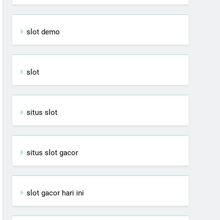
slot demo
slot
situs slot
situs slot gacor
slot gacor hari ini