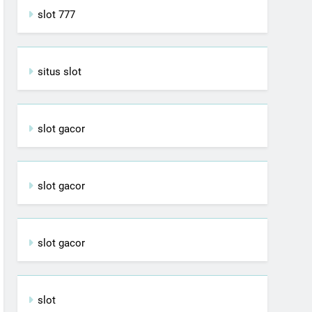
slot 777
situs slot
slot gacor
slot gacor
slot gacor
slot