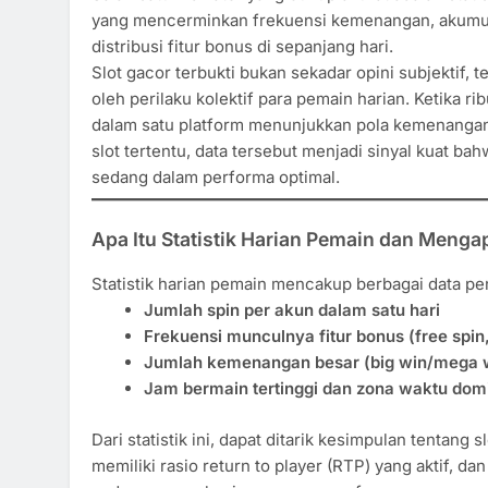
yang mencerminkan frekuensi kemenangan, akumula
distribusi fitur bonus di sepanjang hari.
Slot gacor terbukti bukan sekadar opini subjektif, t
oleh perilaku kolektif para pemain harian. Ketika r
dalam satu platform menunjukkan pola kemenangan
slot tertentu, data tersebut menjadi sinyal kuat ba
sedang dalam performa optimal.
Apa Itu Statistik Harian Pemain dan Menga
Statistik harian pemain mencakup berbagai data pen
Jumlah spin per akun dalam satu hari
Frekuensi munculnya fitur bonus (free spin, 
Jumlah kemenangan besar (big win/mega 
Jam bermain tertinggi dan zona waktu dom
Dari statistik ini, dapat ditarik kesimpulan tentang 
memiliki rasio return to player (RTP) yang aktif, da