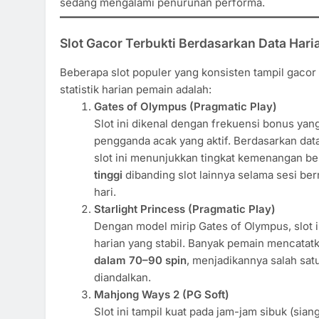
sedang mengalami penurunan performa.
Slot Gacor Terbukti Berdasarkan Data Hari
Beberapa slot populer yang konsisten tampil gacor
statistik harian pemain adalah:
Gates of Olympus (Pragmatic Play)
Slot ini dikenal dengan frekuensi bonus yang
pengganda acak yang aktif. Berdasarkan data
slot ini menunjukkan tingkat kemenangan b
tinggi
dibanding slot lainnya selama sesi be
hari.
Starlight Princess (Pragmatic Play)
Dengan model mirip Gates of Olympus, slot
harian yang stabil. Banyak pemain mencatat
dalam 70–90 spin
, menjadikannya salah sat
diandalkan.
Mahjong Ways 2 (PG Soft)
Slot ini tampil kuat pada jam-jam sibuk (sian