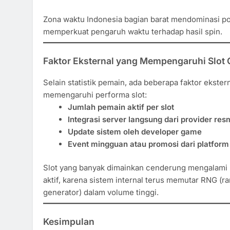
Zona waktu Indonesia bagian barat mendominasi pol
memperkuat pengaruh waktu terhadap hasil spin.
Faktor Eksternal yang Mempengaruhi Slot 
Selain statistik pemain, ada beberapa faktor ekstern
memengaruhi performa slot:
Jumlah pemain aktif per slot
Integrasi server langsung dari provider res
Update sistem oleh developer game
Event mingguan atau promosi dari platform
Slot yang banyak dimainkan cenderung mengalami r
aktif, karena sistem internal terus memutar RNG 
generator) dalam volume tinggi.
Kesimpulan