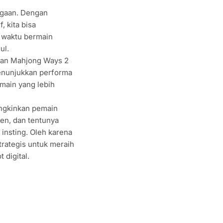
dugaan. Dengan
, kita bisa
 waktu bermain
ul.
 dan Mahjong Ways 2
enunjukkan performa
rmain yang lebih
ngkinkan pemain
ien, dan tentunya
insting. Oleh karena
trategis untuk meraih
 digital.