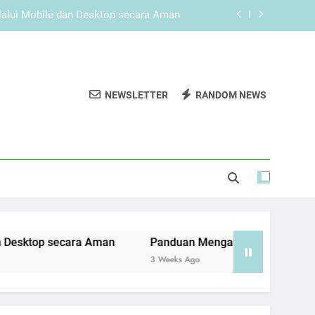
lalui Mobile dan Desktop secara Aman
ihan Halaman pada KAYA787 Alternatif
87 Alternatif melalui Browser Mobile
NEWSLETTER
RANDOM NEWS
ngkat Mobile dan Desktop secara Aman
lalui Mobile dan Desktop secara Aman
ihan Halaman pada KAYA787 Alternatif
87 Alternatif melalui Browser Mobile
ecara Aman
Panduan Mengatasi Pengalihan Halaman pad
3 Weeks Ago