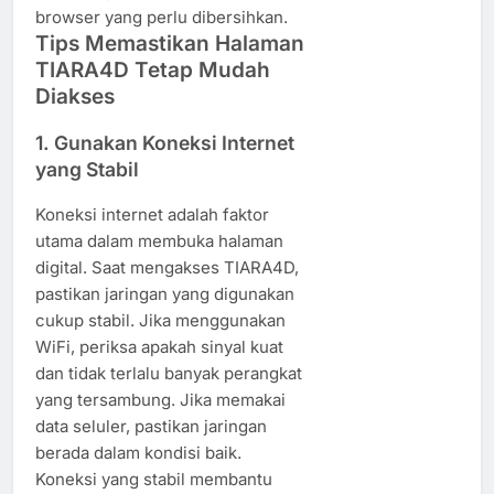
browser yang perlu dibersihkan.
Tips Memastikan Halaman
TIARA4D Tetap Mudah
Diakses
1. Gunakan Koneksi Internet
yang Stabil
Koneksi internet adalah faktor
utama dalam membuka halaman
digital. Saat mengakses TIARA4D,
pastikan jaringan yang digunakan
cukup stabil. Jika menggunakan
WiFi, periksa apakah sinyal kuat
dan tidak terlalu banyak perangkat
yang tersambung. Jika memakai
data seluler, pastikan jaringan
berada dalam kondisi baik.
Koneksi yang stabil membantu