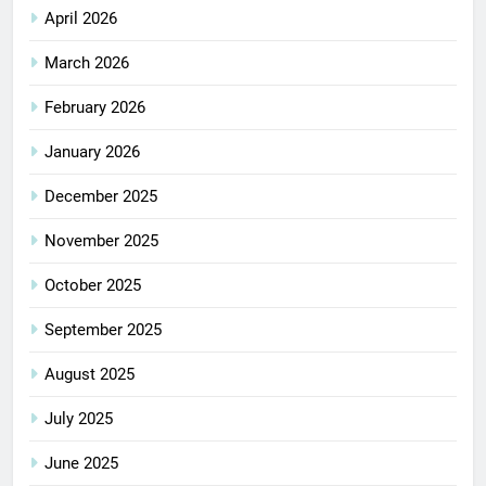
April 2026
March 2026
February 2026
January 2026
December 2025
November 2025
October 2025
September 2025
August 2025
July 2025
June 2025