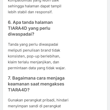
kompatibilitas yang lebih baik
sehingga halaman dapat tampil
lebih stabil dan responsif.
6. Apa tanda halaman
TIARA4D yang perlu
diwaspadai?
Tanda yang perlu diwaspadai
meliputi penulisan brand tidak
konsisten, pop-up berlebihan,
klaim terlalu menjanjikan, dan
permintaan data yang tidak wajar.
7. Bagaimana cara menjaga
keamanan saat mengakses
TIARA4D?
Gunakan perangkat pribadi, hindari
menyimpan sandi di perangkat