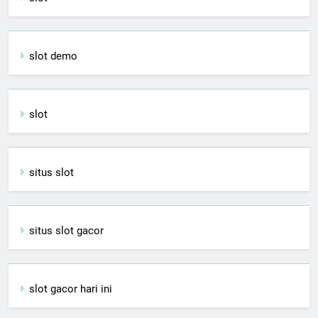
slot demo
slot
situs slot
situs slot gacor
slot gacor hari ini