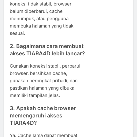
koneksi tidak stabil, browser
belum diperbarui, cache
menumpuk, atau pengguna
membuka halaman yang tidak
sesuai.
2. Bagaimana cara membuat
akses TIARA4D lebih lancar?
Gunakan koneksi stabil, perbarui
browser, bersihkan cache,
gunakan perangkat pribadi, dan
pastikan halaman yang dibuka
memiliki tampilan jelas.
3. Apakah cache browser
memengaruhi akses
TIARA4D?
Ya. Cache lama dapat membuat