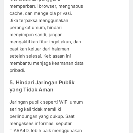
memperbarui browser, menghapus
cache, dan mengelola privasi.
Jika terpaksa menggunakan
perangkat umum, hindari
menyimpan sandi, jangan
mengaktifkan fitur ingat akun, dan
pastikan keluar dari halaman
setelah selesai. Kebiasaan ini
membantu menjaga keamanan data
pribadi.
5. Hindari Jaringan Publik
yang Tidak Aman
Jaringan publik seperti WiFi umum
sering kali tidak memiliki
perlindungan yang cukup. Saat
mengakses informasi seputar
TIARA4D, lebih baik menggunakan