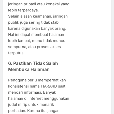
jaringan pribadi atau koneksi yang
lebih terpercaya.
Selain alasan keamanan, jaringan
publik juga sering tidak stabil
karena digunakan banyak orang.
Hal ini dapat membuat halaman
lebih lambat, menu tidak muncul
sempurna, atau proses akses
terputus.
6. Pastikan Tidak Salah
Membuka Halaman
Pengguna perlu memperhatikan
konsistensi nama TIARA4D saat
mencari informasi. Banyak
halaman di internet menggunakan
judul mirip untuk menarik
perhatian. Karena itu, jangan