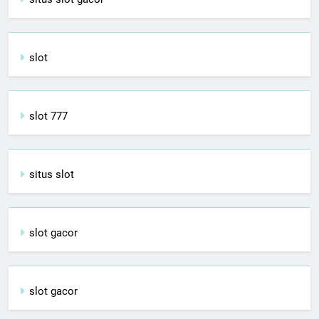
slot
slot 777
situs slot
slot gacor
slot gacor