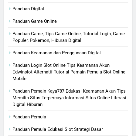
Panduan Digital
Panduan Game Online
Panduan Game, Tips Game Online, Tutorial Login, Game
Populer, Pokemon, Hiburan Digital
Panduan Keamanan dan Penggunaan Digital
Panduan Login Slot Online Tips Keamanan Akun
Edwinslot Alternatif Tutorial Pemain Pemula Slot Online
Mobile
Panduan Pemain Kaya787 Edukasi Keamanan Akun Tips
Memilih Situs Terpercaya Informasi Situs Online Literasi
Digital Hiburan
Panduan Pemula
Panduan Pemula Edukasi Slot Strategi Dasar