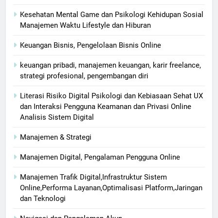
Kesehatan Mental Game dan Psikologi Kehidupan Sosial
Manajemen Waktu Lifestyle dan Hiburan
Keuangan Bisnis, Pengelolaan Bisnis Online
keuangan pribadi, manajemen keuangan, karir freelance,
strategi profesional, pengembangan diri
Literasi Risiko Digital Psikologi dan Kebiasaan Sehat UX
dan Interaksi Pengguna Keamanan dan Privasi Online
Analisis Sistem Digital
Manajemen & Strategi
Manajemen Digital, Pengalaman Pengguna Online
Manajemen Trafik Digital,Infrastruktur Sistem
Online,Performa Layanan,Optimalisasi Platform,Jaringan
dan Teknologi