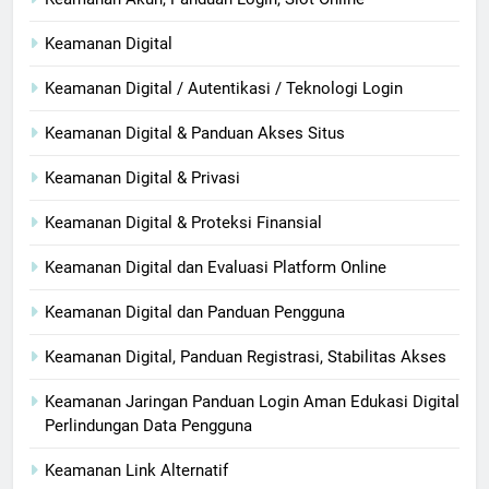
Keamanan Digital
Keamanan Digital / Autentikasi / Teknologi Login
Keamanan Digital & Panduan Akses Situs
Keamanan Digital & Privasi
Keamanan Digital & Proteksi Finansial
Keamanan Digital dan Evaluasi Platform Online
Keamanan Digital dan Panduan Pengguna
Keamanan Digital, Panduan Registrasi, Stabilitas Akses
Keamanan Jaringan Panduan Login Aman Edukasi Digital
Perlindungan Data Pengguna
Keamanan Link Alternatif