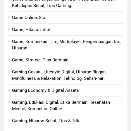
Kehidupan Sehat, Tips Gaming.
Game Online, Slot
Game, Hiburan, Slot
Game, Komunikasi Tim, Multiplayer, Pengembangan Diri,
Hiburan
Game, Strategi, Tips Bermain
Gaming Casual, Lifestyle Digital, Hiburan Ringan,
Mindfulness & Relaxation, Teknologi Sehari-hari
Gaming Economy & Digital Assets
Gaming, Edukasi Digital, Etika Bermain, Kesehatan
Mental, Komunitas Online
Gaming, Hiburan Sehat, Tips & Trik