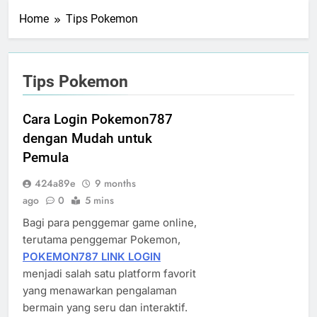
Home
Tips Pokemon
Tips Pokemon
Cara Login Pokemon787
dengan Mudah untuk
Pemula
424a89e
9 months
ago
0
5 mins
Bagi para penggemar game online,
terutama penggemar Pokemon,
POKEMON787 LINK LOGIN
menjadi salah satu platform favorit
yang menawarkan pengalaman
bermain yang seru dan interaktif.