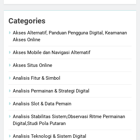
Categories
Akses Alternatif, Panduan Pengguna Digital, Keamanan
Akses Online
Akses Mobile dan Navigasi Alternatif
Akses Situs Online
Analisis Fitur & Simbol
Analisis Permainan & Strategi Digital
Analisis Slot & Data Pemain
Analisis Stabilitas Sistem,Observasi Ritme Permainan
Digital,Studi Pola Putaran
Analisis Teknologi & Sistem Digital