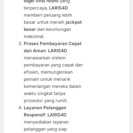
togel viral resmi
yang
terpercaya,
LARIS4D
memberi peluang lebih
besar untuk meraih
jackpot
besar
dan keuntungan
maksimal.
Proses Pembayaran Cepat
dan Aman
:
LARIS4D
menawarkan sistem
pembayaran yang cepat dan
efisien, memungkinkan
pemain untuk menarik
kemenangan mereka dalam
waktu singkat tanpa
prosedur yang rumit.
Layanan Pelanggan
Responsif
:
LARIS4D
menyediakan layanan
pelanggan yang siap