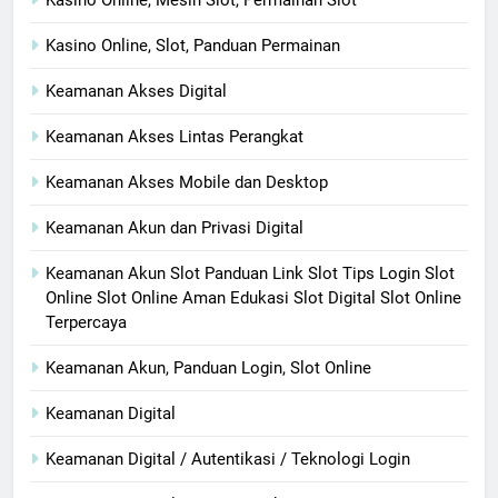
Kasino Online, Slot, Panduan Permainan
Keamanan Akses Digital
Keamanan Akses Lintas Perangkat
Keamanan Akses Mobile dan Desktop
Keamanan Akun dan Privasi Digital
Keamanan Akun Slot Panduan Link Slot Tips Login Slot
Online Slot Online Aman Edukasi Slot Digital Slot Online
Terpercaya
Keamanan Akun, Panduan Login, Slot Online
Keamanan Digital
Keamanan Digital / Autentikasi / Teknologi Login