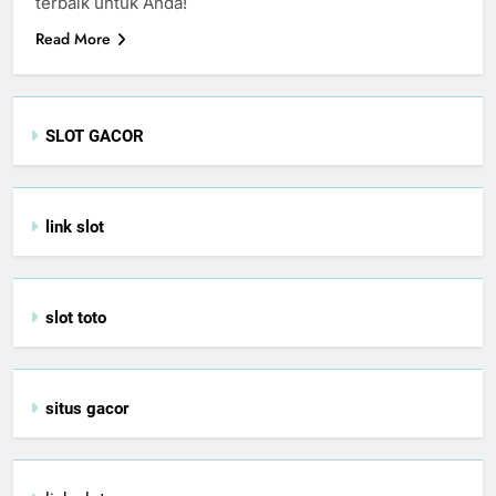
terbaik untuk Anda!
Read More
SLOT GACOR
link slot
slot toto
situs gacor