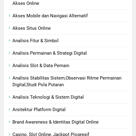
Akses Online
Akses Mobile dan Navigasi Alternatif
Akses Situs Online
Analisis Fitur & Simbol
Analisis Permainan & Strategi Digital
Analisis Slot & Data Pemain
Analisis Stabilitas Sistem,Observasi Ritme Permainan
Digital,Studi Pola Putaran
Analisis Teknologi & Sistem Digital
Arsitektur Platform Digital
Brand Awareness & Identitas Digital Online
Casino, Slot Online, Jackpot Progresif