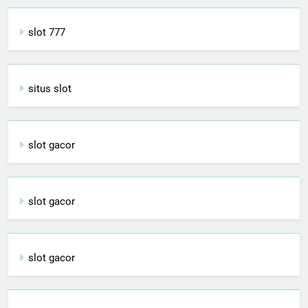
slot 777
situs slot
slot gacor
slot gacor
slot gacor