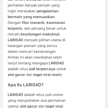
perhatian banyak pemain yang
ingin merasakan
pengalaman
bermain yang memuaskan
.
Dengan
fitur menarik
,
keamanan
terjamin
, dan peluang besar untuk
meraih
keuntungan maksimal
,
LARIS4D
menjadi pilihan utama di
kalangan pemain yang serius
dalam mencari kemenangan.
Artikel ini akan membahas lebih
lanjut tentang mengapa
LARIS4D
adalah situs
judi terpercaya
untuk
slot gacor
dan
togel viral resmi
.
Apa Itu LARIS4D?
LARIS4D
adalah situs judi online
yang menyediakan dua permainan
utama:
slot gacor
dan
togel viral