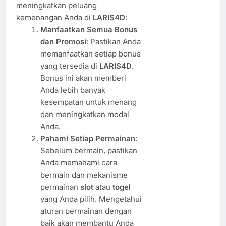
meningkatkan peluang
kemenangan Anda di
LARIS4D
:
Manfaatkan Semua Bonus
dan Promosi
: Pastikan Anda
memanfaatkan setiap bonus
yang tersedia di
LARIS4D
.
Bonus ini akan memberi
Anda lebih banyak
kesempatan untuk menang
dan meningkatkan modal
Anda.
Pahami Setiap Permainan
:
Sebelum bermain, pastikan
Anda memahami cara
bermain dan mekanisme
permainan
slot
atau
togel
yang Anda pilih. Mengetahui
aturan permainan dengan
baik akan membantu Anda