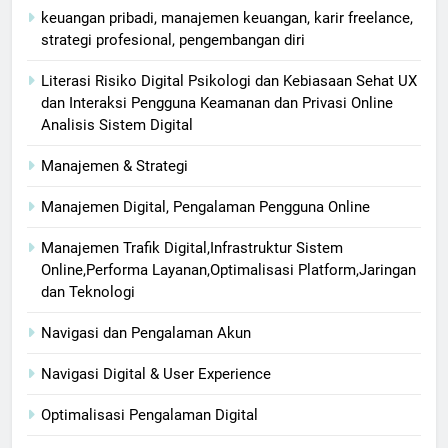
keuangan pribadi, manajemen keuangan, karir freelance,
strategi profesional, pengembangan diri
Literasi Risiko Digital Psikologi dan Kebiasaan Sehat UX
dan Interaksi Pengguna Keamanan dan Privasi Online
Analisis Sistem Digital
Manajemen & Strategi
Manajemen Digital, Pengalaman Pengguna Online
Manajemen Trafik Digital,Infrastruktur Sistem
Online,Performa Layanan,Optimalisasi Platform,Jaringan
dan Teknologi
Navigasi dan Pengalaman Akun
Navigasi Digital & User Experience
Optimalisasi Pengalaman Digital