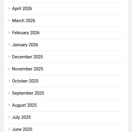
April 2026
March 2026
February 2026
January 2026
December 2025
November 2025
October 2025
September 2025
August 2025
July 2025
June 2025