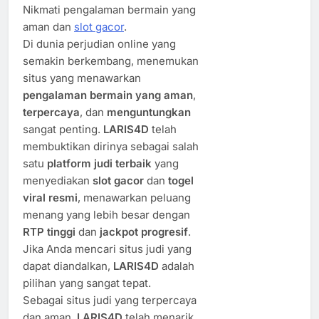
Nikmati pengalaman bermain yang
aman dan
slot gacor
.
Di dunia perjudian online yang
semakin berkembang, menemukan
situs yang menawarkan
pengalaman bermain yang aman
,
terpercaya
, dan
menguntungkan
sangat penting.
LARIS4D
telah
membuktikan dirinya sebagai salah
satu
platform judi terbaik
yang
menyediakan
slot gacor
dan
togel
viral resmi
, menawarkan peluang
menang yang lebih besar dengan
RTP tinggi
dan
jackpot progresif
.
Jika Anda mencari situs judi yang
dapat diandalkan,
LARIS4D
adalah
pilihan yang sangat tepat.
Sebagai situs judi yang terpercaya
dan aman,
LARIS4D
telah menarik