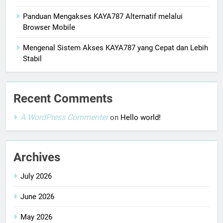
Panduan Mengakses KAYA787 Alternatif melalui
Browser Mobile
Mengenal Sistem Akses KAYA787 yang Cepat dan Lebih
Stabil
Recent Comments
A WordPress Commenter
on
Hello world!
Archives
July 2026
June 2026
May 2026