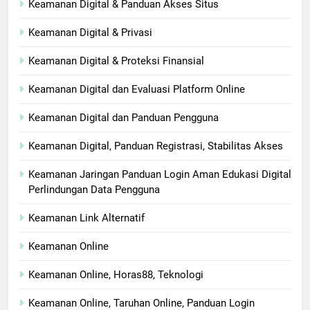
Keamanan Digital & Panduan Akses Situs
Keamanan Digital & Privasi
Keamanan Digital & Proteksi Finansial
Keamanan Digital dan Evaluasi Platform Online
Keamanan Digital dan Panduan Pengguna
Keamanan Digital, Panduan Registrasi, Stabilitas Akses
Keamanan Jaringan Panduan Login Aman Edukasi Digital
Perlindungan Data Pengguna
Keamanan Link Alternatif
Keamanan Online
Keamanan Online, Horas88, Teknologi
Keamanan Online, Taruhan Online, Panduan Login