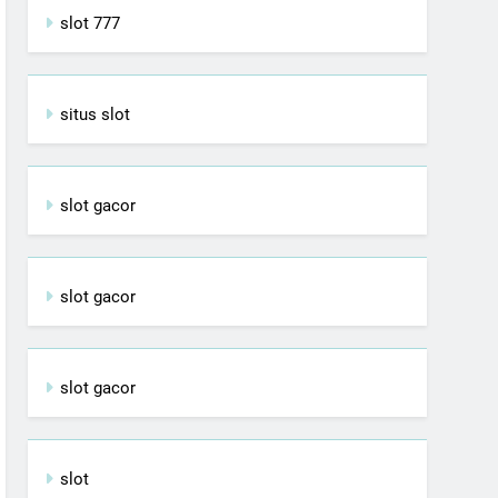
slot 777
situs slot
slot gacor
slot gacor
slot gacor
slot