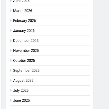
April 2026
March 2026
February 2026
January 2026
December 2025
November 2025
October 2025
September 2025
August 2025
July 2025
June 2025