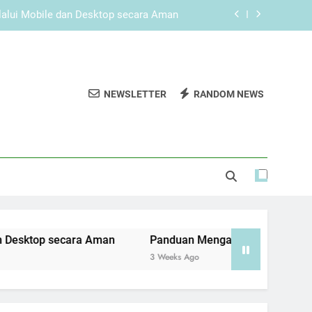
lalui Mobile dan Desktop secara Aman
ihan Halaman pada KAYA787 Alternatif
87 Alternatif melalui Browser Mobile
NEWSLETTER
RANDOM NEWS
ngkat Mobile dan Desktop secara Aman
lalui Mobile dan Desktop secara Aman
ihan Halaman pada KAYA787 Alternatif
87 Alternatif melalui Browser Mobile
ecara Aman
Panduan Mengatasi Pengalihan Halaman pad
3 Weeks Ago