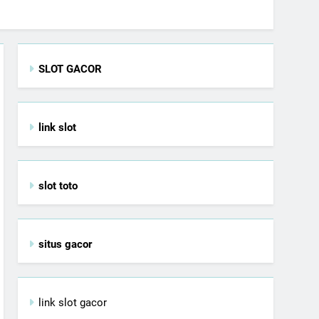
SLOT GACOR
link slot
slot toto
situs gacor
link slot gacor