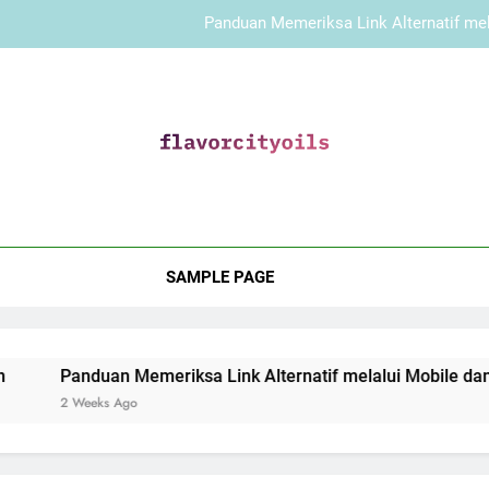
Panduan Memeriksa Link Alternatif me
Panduan Mengatasi Pengal
Panduan Mengakses KAYA7
Panduan Memeriksa Link Alternatif melalui Pera
vor City Oils
Panduan Memeriksa Link Alternatif me
inyak Esensial Dan Rempah Pilihan Di Flavor City Oils.
Panduan Mengatasi Pengal
SAMPLE PAGE
Panduan Mengakses KAYA7
uan Memeriksa Link Alternatif melalui Mobile dan Desktop s
ks Ago