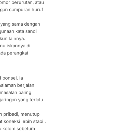
nomor berurutan, atau
ngan campuran huruf
i yang sama dengan
gunaan kata sandi
un lainnya.
nuliskannya di
ada perangkat
 ponsel. Ia
halaman berjalan
, masalah paling
jaringan yang terlalu
n pribadi, menutup
 koneksi lebih stabil.
ap kolom sebelum