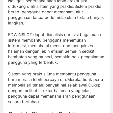
Navigasi sederhana akan lebih efektif jika
didukung oleh sistem yang praktis.Sistem praktis
berarti pengguna dapat memahami alur
penggunaan tanpa perlu melakukan terlalu banyak
langkah.
EDWINSLOT dapat dianalisis dari sisi bagaimana
sistem membantu pengguna menemukan
informasi, memahami menu, dan mengakses
halaman dengan lebih efisien.Semakin sedikit
hambatan yang muncul, semakin baik pengalaman
pengguna yang terbentuk.
Sistem yang praktis juga membantu pengguna
baru merasa lebih percaya diri.Mereka tidak perlu
mempelajari terlalu banyak hal sejak awal.Cukup
dengan melihat struktur halaman yang jelas,
pengguna dapat memahami arah penggunaan
secara bertahap.