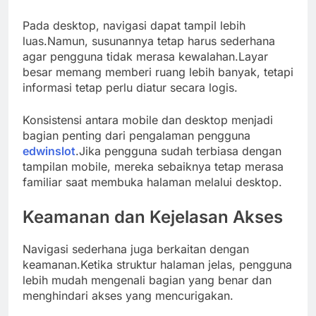
Pada desktop, navigasi dapat tampil lebih
luas.Namun, susunannya tetap harus sederhana
agar pengguna tidak merasa kewalahan.Layar
besar memang memberi ruang lebih banyak, tetapi
informasi tetap perlu diatur secara logis.
Konsistensi antara mobile dan desktop menjadi
bagian penting dari pengalaman pengguna
edwinslot
.Jika pengguna sudah terbiasa dengan
tampilan mobile, mereka sebaiknya tetap merasa
familiar saat membuka halaman melalui desktop.
Keamanan dan Kejelasan Akses
Navigasi sederhana juga berkaitan dengan
keamanan.Ketika struktur halaman jelas, pengguna
lebih mudah mengenali bagian yang benar dan
menghindari akses yang mencurigakan.