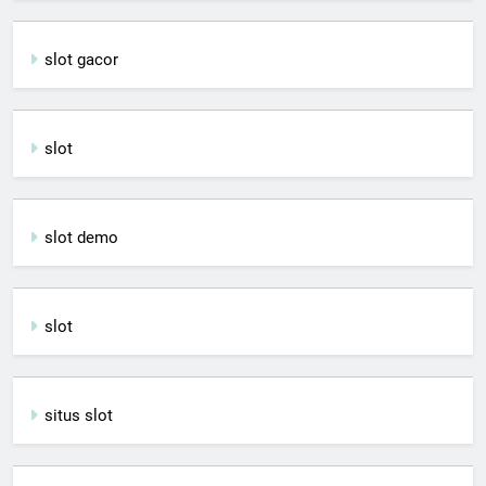
slot gacor
slot
slot demo
slot
situs slot