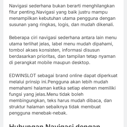
Navigasi sederhana bukan berarti menghilangkan
fitur penting.Navigasi yang baik justru mampu
menampilkan kebutuhan utama pengguna dengan
susunan yang ringkas, logis, dan mudah dikenali.
Beberapa ciri navigasi sederhana antara lain menu
utama terlihat jelas, label menu mudah dipahami,
tombol akses konsisten, informasi disusun
berdasarkan prioritas, dan tampilan tetap nyaman
di perangkat mobile maupun desktop.
EDWINSLOT sebagai brand online dapat diperkuat
melalui prinsip ini.Pengguna akan lebih mudah
memahami halaman ketika setiap elemen memiliki
fungsi yang jelas.Menu tidak boleh
membingungkan, teks harus mudah dibaca, dan
struktur halaman sebaiknya tidak membuat
pengguna menebak-nebak.
Hubungan Navigasi dengan