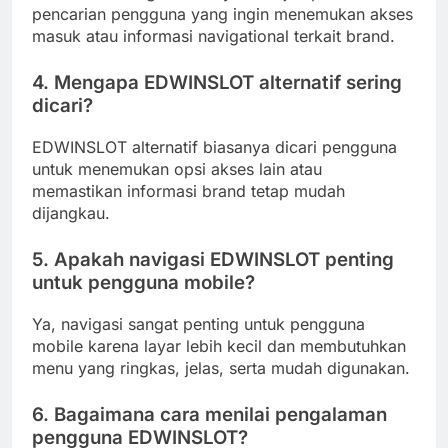
pencarian pengguna yang ingin menemukan akses
masuk atau informasi navigational terkait brand.
4. Mengapa EDWINSLOT alternatif sering
dicari?
EDWINSLOT alternatif biasanya dicari pengguna
untuk menemukan opsi akses lain atau
memastikan informasi brand tetap mudah
dijangkau.
5. Apakah navigasi EDWINSLOT penting
untuk pengguna mobile?
Ya, navigasi sangat penting untuk pengguna
mobile karena layar lebih kecil dan membutuhkan
menu yang ringkas, jelas, serta mudah digunakan.
6. Bagaimana cara menilai pengalaman
pengguna EDWINSLOT?