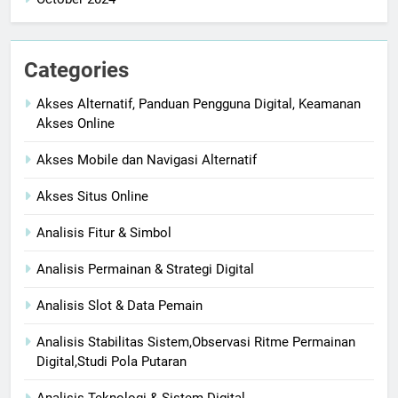
Categories
Akses Alternatif, Panduan Pengguna Digital, Keamanan
Akses Online
Akses Mobile dan Navigasi Alternatif
Akses Situs Online
Analisis Fitur & Simbol
Analisis Permainan & Strategi Digital
Analisis Slot & Data Pemain
Analisis Stabilitas Sistem,Observasi Ritme Permainan
Digital,Studi Pola Putaran
Analisis Teknologi & Sistem Digital