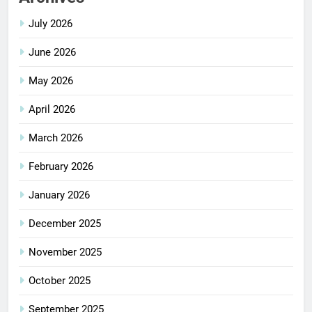
July 2026
June 2026
May 2026
April 2026
March 2026
February 2026
January 2026
December 2025
November 2025
October 2025
September 2025