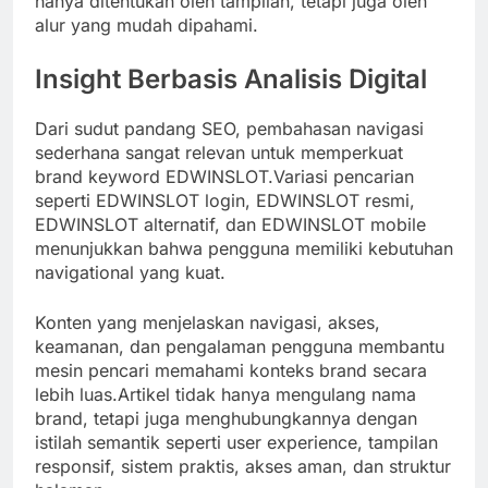
hanya ditentukan oleh tampilan, tetapi juga oleh
alur yang mudah dipahami.
Insight Berbasis Analisis Digital
Dari sudut pandang SEO, pembahasan navigasi
sederhana sangat relevan untuk memperkuat
brand keyword EDWINSLOT.Variasi pencarian
seperti EDWINSLOT login, EDWINSLOT resmi,
EDWINSLOT alternatif, dan EDWINSLOT mobile
menunjukkan bahwa pengguna memiliki kebutuhan
navigational yang kuat.
Konten yang menjelaskan navigasi, akses,
keamanan, dan pengalaman pengguna membantu
mesin pencari memahami konteks brand secara
lebih luas.Artikel tidak hanya mengulang nama
brand, tetapi juga menghubungkannya dengan
istilah semantik seperti user experience, tampilan
responsif, sistem praktis, akses aman, dan struktur