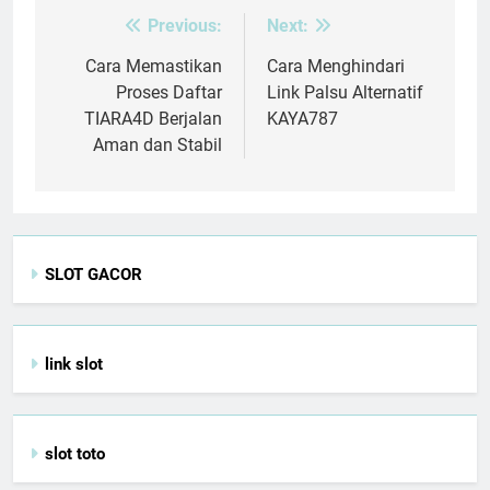
Previous:
Next:
Post
navigation
Cara Memastikan
Cara Menghindari
Proses Daftar
Link Palsu Alternatif
TIARA4D Berjalan
KAYA787
Aman dan Stabil
SLOT GACOR
link slot
slot toto