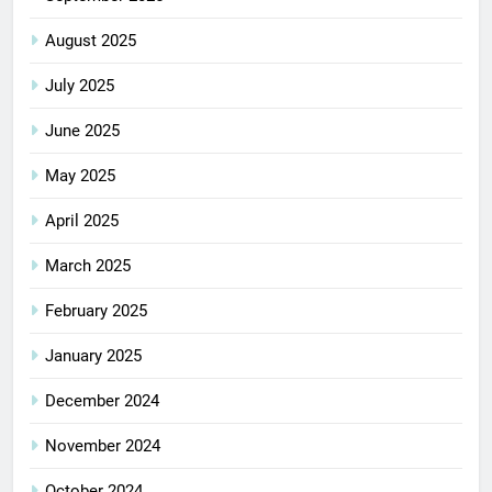
August 2025
July 2025
June 2025
May 2025
April 2025
March 2025
February 2025
January 2025
December 2024
November 2024
October 2024