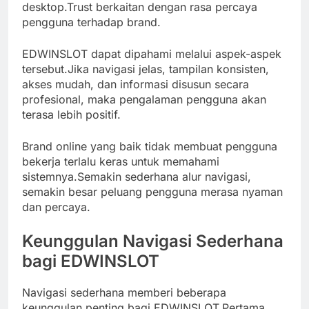
desktop.Trust berkaitan dengan rasa percaya
pengguna terhadap brand.
EDWINSLOT dapat dipahami melalui aspek-aspek
tersebut.Jika navigasi jelas, tampilan konsisten,
akses mudah, dan informasi disusun secara
profesional, maka pengalaman pengguna akan
terasa lebih positif.
Brand online yang baik tidak membuat pengguna
bekerja terlalu keras untuk memahami
sistemnya.Semakin sederhana alur navigasi,
semakin besar peluang pengguna merasa nyaman
dan percaya.
Keunggulan Navigasi Sederhana
bagi EDWINSLOT
Navigasi sederhana memberi beberapa
keunggulan penting bagi EDWINSLOT.Pertama,