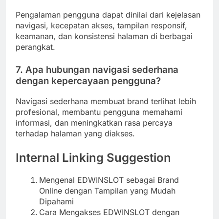
Pengalaman pengguna dapat dinilai dari kejelasan
navigasi, kecepatan akses, tampilan responsif,
keamanan, dan konsistensi halaman di berbagai
perangkat.
7. Apa hubungan navigasi sederhana
dengan kepercayaan pengguna?
Navigasi sederhana membuat brand terlihat lebih
profesional, membantu pengguna memahami
informasi, dan meningkatkan rasa percaya
terhadap halaman yang diakses.
Internal Linking Suggestion
Mengenal EDWINSLOT sebagai Brand
Online dengan Tampilan yang Mudah
Dipahami
Cara Mengakses EDWINSLOT dengan