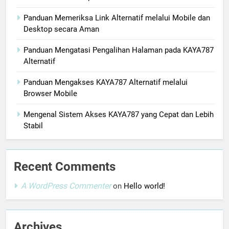
Panduan Memeriksa Link Alternatif melalui Mobile dan
Desktop secara Aman
Panduan Mengatasi Pengalihan Halaman pada KAYA787
Alternatif
Panduan Mengakses KAYA787 Alternatif melalui
Browser Mobile
Mengenal Sistem Akses KAYA787 yang Cepat dan Lebih
Stabil
Recent Comments
A WordPress Commenter
on
Hello world!
Archives