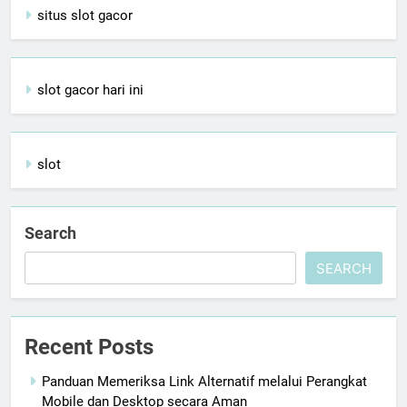
situs slot gacor
slot gacor hari ini
slot
Search
SEARCH
Recent Posts
Panduan Memeriksa Link Alternatif melalui Perangkat
Mobile dan Desktop secara Aman