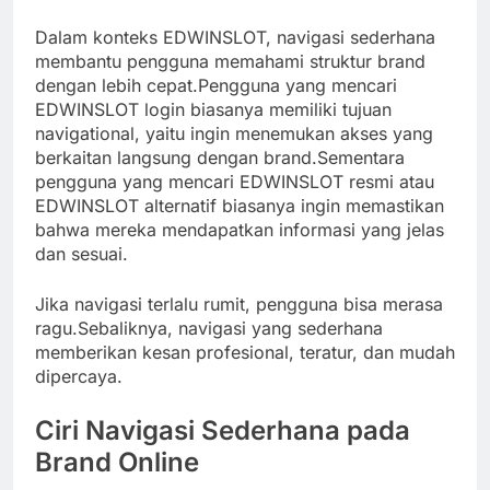
Dalam konteks EDWINSLOT, navigasi sederhana
membantu pengguna memahami struktur brand
dengan lebih cepat.Pengguna yang mencari
EDWINSLOT login biasanya memiliki tujuan
navigational, yaitu ingin menemukan akses yang
berkaitan langsung dengan brand.Sementara
pengguna yang mencari EDWINSLOT resmi atau
EDWINSLOT alternatif biasanya ingin memastikan
bahwa mereka mendapatkan informasi yang jelas
dan sesuai.
Jika navigasi terlalu rumit, pengguna bisa merasa
ragu.Sebaliknya, navigasi yang sederhana
memberikan kesan profesional, teratur, dan mudah
dipercaya.
Ciri Navigasi Sederhana pada
Brand Online