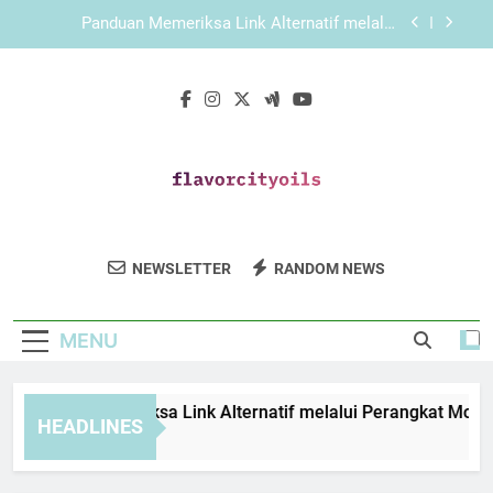
Skip
Panduan Mengatasi Pengalihan Halaman pada
to
KAYA787 Alternatif
content
Panduan Mengakses KAYA787 Alternatif melalui
Browser Mobile
Panduan Memeriksa Link Alternatif melalui
Perangkat Mobile dan Desktop secara Aman
Panduan Memeriksa Link Alternatif melalui
Mobile dan Desktop secara Aman
Panduan Mengatasi Pengalihan Halaman pada
KAYA787 Alternatif
Flavor City Oils
Dapatkan Minyak Esensial Dan Rempah
Panduan Mengakses KAYA787 Alternatif melalui
NEWSLETTER
RANDOM NEWS
Browser Mobile
Pilihan Di Flavor City Oils.
MENU
nduan Memeriksa Link Alternatif melalui Perangkat Mobile d
HEADLINES
Weeks Ago