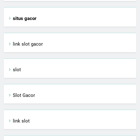
situs gacor
link slot gacor
slot
Slot Gacor
link slot