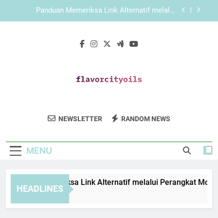
Skip
Panduan Mengatasi Pengalihan Halaman pada
to
KAYA787 Alternatif
content
Panduan Mengakses KAYA787 Alternatif melalui
Browser Mobile
Panduan Memeriksa Link Alternatif melalui
Perangkat Mobile dan Desktop secara Aman
Panduan Memeriksa Link Alternatif melalui
Mobile dan Desktop secara Aman
Panduan Mengatasi Pengalihan Halaman pada
KAYA787 Alternatif
Flavor City Oils
Dapatkan Minyak Esensial Dan Rempah
Panduan Mengakses KAYA787 Alternatif melalui
NEWSLETTER
RANDOM NEWS
Browser Mobile
Pilihan Di Flavor City Oils.
MENU
nduan Memeriksa Link Alternatif melalui Perangkat Mobile 
HEADLINES
Weeks Ago