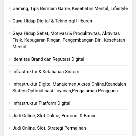
Gaming, Tips Bermain Game, Kesehatan Mental, Lifestyle
Gaya Hidup Digital & Teknologi Hiburan
Gaya Hidup Sehat, Motivasi & Produktivitas, Aktivitas
Fisik, Kebugaran Ringan, Pengembangan Diri, Kesehatan
Mental
Identitas Brand dan Reputasi Digital
Infrastruktur & Ketahanan Sistem
Infrastruktur Digital,Manajemen Akses Online,Keandalan
Sistem,Optimalisasi Layanan,Pengalaman Pengguna
Infrastruktur Platform Digital
Judi Online, Slot Online, Promosi & Bonus
Judi Online, Slot, Strategi Permainan