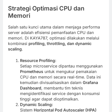
Strategi Optimasi CPU dan
Memori
Salah satu kunci utama dalam menjaga performa
server adalah efisiensi pemanfaatan CPU dan
memori. Di KAYA787, optimasi dilakukan melalui
kombinasi
profiling, throttling, dan dynamic
scaling
.
Resource Profiling:
Setiap microservice dipantau menggunakan
Prometheus
untuk mengukur pemakaian
CPU dan memori secara real-time. Data ini
kemudian divisualisasikan dalam
Grafana
Dashboard
, membantu tim teknis
mengidentifikasi service dengan konsumsi
tinggi agar dapat dioptimalkan.
Dynamic Scaling:
Sistem
Horizontal Pod Autoscaler (HPA)