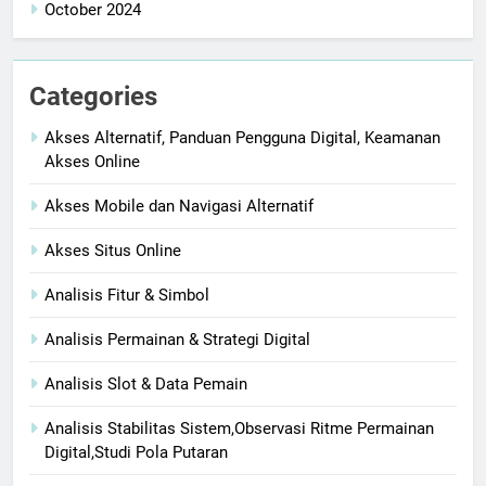
October 2024
Categories
Akses Alternatif, Panduan Pengguna Digital, Keamanan
Akses Online
Akses Mobile dan Navigasi Alternatif
Akses Situs Online
Analisis Fitur & Simbol
Analisis Permainan & Strategi Digital
Analisis Slot & Data Pemain
Analisis Stabilitas Sistem,Observasi Ritme Permainan
Digital,Studi Pola Putaran