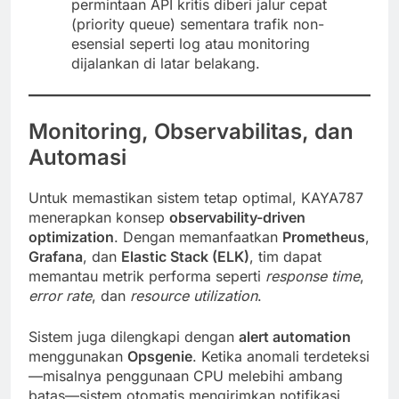
permintaan API kritis diberi jalur cepat
(priority queue) sementara trafik non-
esensial seperti log atau monitoring
dijalankan di latar belakang.
Monitoring, Observabilitas, dan
Automasi
Untuk memastikan sistem tetap optimal, KAYA787
menerapkan konsep
observability-driven
optimization
. Dengan memanfaatkan
Prometheus
,
Grafana
, dan
Elastic Stack (ELK)
, tim dapat
memantau metrik performa seperti
response time
,
error rate
, dan
resource utilization
.
Sistem juga dilengkapi dengan
alert automation
menggunakan
Opsgenie
. Ketika anomali terdeteksi
—misalnya penggunaan CPU melebihi ambang
batas—sistem otomatis mengirimkan notifikasi