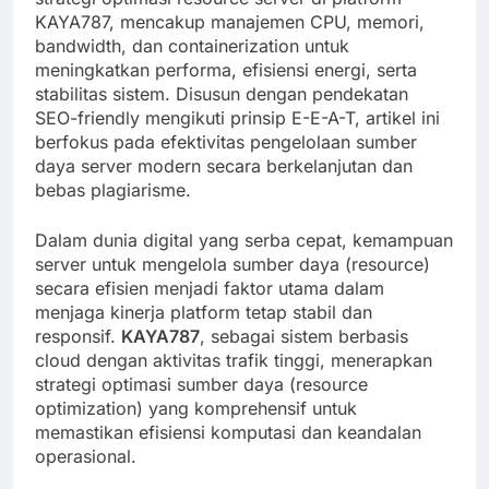
KAYA787, mencakup manajemen CPU, memori,
bandwidth, dan containerization untuk
meningkatkan performa, efisiensi energi, serta
stabilitas sistem. Disusun dengan pendekatan
SEO-friendly mengikuti prinsip E-E-A-T, artikel ini
berfokus pada efektivitas pengelolaan sumber
daya server modern secara berkelanjutan dan
bebas plagiarisme.
Dalam dunia digital yang serba cepat, kemampuan
server untuk mengelola sumber daya (resource)
secara efisien menjadi faktor utama dalam
menjaga kinerja platform tetap stabil dan
responsif.
KAYA787
, sebagai sistem berbasis
cloud dengan aktivitas trafik tinggi, menerapkan
strategi optimasi sumber daya (resource
optimization) yang komprehensif untuk
memastikan efisiensi komputasi dan keandalan
operasional.