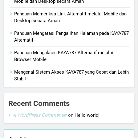
Mobile dan Desktop secara Aman
Panduan Memeriksa Link Alternatif melalui Mobile dan
Desktop secara Aman
Panduan Mengatasi Pengalihan Halaman pada KAYA787
Alternatif
Panduan Mengakses KAYA787 Alternatif melalui
Browser Mobile
Mengenal Sistem Akses KAYA787 yang Cepat dan Lebih
Stabil
Recent Comments
A WordPress Commenter
on
Hello world!