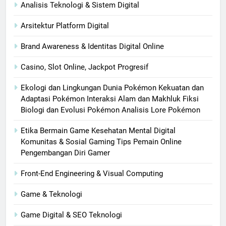
Analisis Teknologi & Sistem Digital
Arsitektur Platform Digital
Brand Awareness & Identitas Digital Online
Casino, Slot Online, Jackpot Progresif
Ekologi dan Lingkungan Dunia Pokémon Kekuatan dan
Adaptasi Pokémon Interaksi Alam dan Makhluk Fiksi
Biologi dan Evolusi Pokémon Analisis Lore Pokémon
Etika Bermain Game Kesehatan Mental Digital
Komunitas & Sosial Gaming Tips Pemain Online
Pengembangan Diri Gamer
Front-End Engineering & Visual Computing
Game & Teknologi
Game Digital & SEO Teknologi