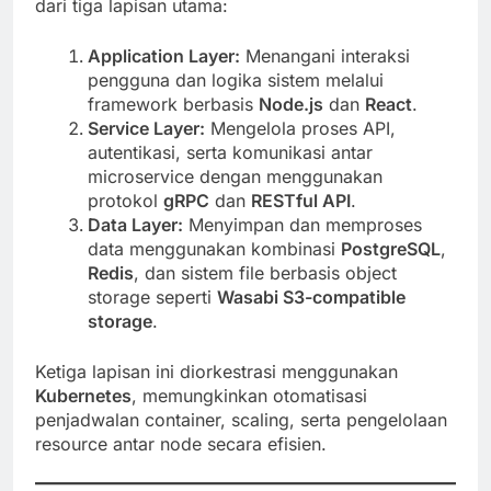
dari tiga lapisan utama:
Application Layer:
Menangani interaksi
pengguna dan logika sistem melalui
framework berbasis
Node.js
dan
React
.
Service Layer:
Mengelola proses API,
autentikasi, serta komunikasi antar
microservice dengan menggunakan
protokol
gRPC
dan
RESTful API
.
Data Layer:
Menyimpan dan memproses
data menggunakan kombinasi
PostgreSQL
,
Redis
, dan sistem file berbasis object
storage seperti
Wasabi S3-compatible
storage
.
Ketiga lapisan ini diorkestrasi menggunakan
Kubernetes
, memungkinkan otomatisasi
penjadwalan container, scaling, serta pengelolaan
resource antar node secara efisien.