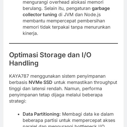
mengurangi overhead alokasi memori
berulang. Selain itu, pengaturan
garbage
collector tuning
di JVM dan Node.js
membantu mempercepat pembersihan
memori tidak terpakai tanpa menurunkan
kinerja.
Optimasi Storage dan I/O
Handling
KAYA787 menggunakan sistem penyimpanan
berbasis
NVMe SSD
untuk memastikan throughput
tinggi dan latensi rendah. Namun, performa
penyimpanan tetap dijaga melalui beberapa
strategi:
Data Partitioning:
Membagi data ke dalam
beberapa partisi untuk mempercepat akses
paralel dan mengurangi bottleneck I/O.