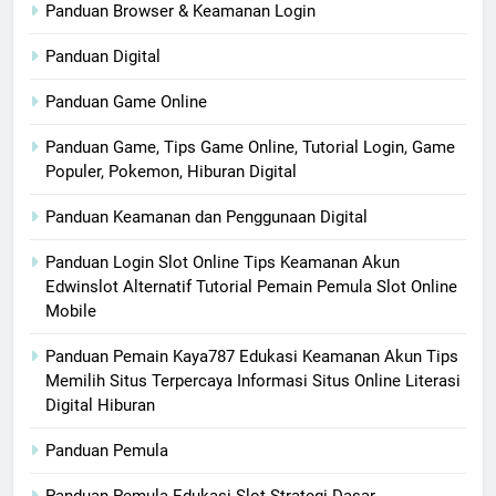
Panduan Browser & Keamanan Login
Panduan Digital
Panduan Game Online
Panduan Game, Tips Game Online, Tutorial Login, Game
Populer, Pokemon, Hiburan Digital
Panduan Keamanan dan Penggunaan Digital
Panduan Login Slot Online Tips Keamanan Akun
Edwinslot Alternatif Tutorial Pemain Pemula Slot Online
Mobile
Panduan Pemain Kaya787 Edukasi Keamanan Akun Tips
Memilih Situs Terpercaya Informasi Situs Online Literasi
Digital Hiburan
Panduan Pemula
Panduan Pemula Edukasi Slot Strategi Dasar