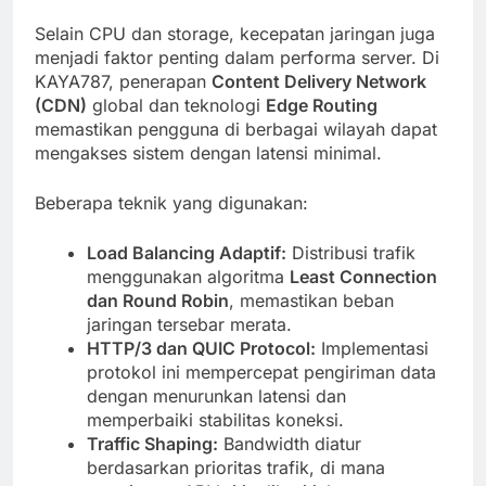
Selain CPU dan storage, kecepatan jaringan juga
menjadi faktor penting dalam performa server. Di
KAYA787, penerapan
Content Delivery Network
(CDN)
global dan teknologi
Edge Routing
memastikan pengguna di berbagai wilayah dapat
mengakses sistem dengan latensi minimal.
Beberapa teknik yang digunakan:
Load Balancing Adaptif:
Distribusi trafik
menggunakan algoritma
Least Connection
dan Round Robin
, memastikan beban
jaringan tersebar merata.
HTTP/3 dan QUIC Protocol:
Implementasi
protokol ini mempercepat pengiriman data
dengan menurunkan latensi dan
memperbaiki stabilitas koneksi.
Traffic Shaping:
Bandwidth diatur
berdasarkan prioritas trafik, di mana