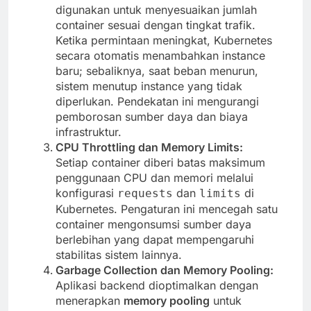
digunakan untuk menyesuaikan jumlah
container sesuai dengan tingkat trafik.
Ketika permintaan meningkat, Kubernetes
secara otomatis menambahkan instance
baru; sebaliknya, saat beban menurun,
sistem menutup instance yang tidak
diperlukan. Pendekatan ini mengurangi
pemborosan sumber daya dan biaya
infrastruktur.
CPU Throttling dan Memory Limits:
Setiap container diberi batas maksimum
penggunaan CPU dan memori melalui
konfigurasi
dan
di
requests
limits
Kubernetes. Pengaturan ini mencegah satu
container mengonsumsi sumber daya
berlebihan yang dapat mempengaruhi
stabilitas sistem lainnya.
Garbage Collection dan Memory Pooling:
Aplikasi backend dioptimalkan dengan
menerapkan
memory pooling
untuk