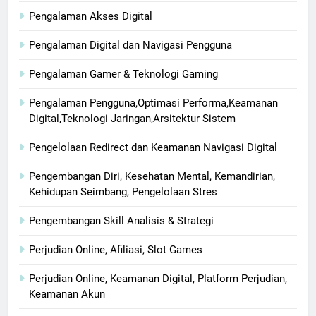
Pengalaman Akses Digital
Pengalaman Digital dan Navigasi Pengguna
Pengalaman Gamer & Teknologi Gaming
Pengalaman Pengguna,Optimasi Performa,Keamanan
Digital,Teknologi Jaringan,Arsitektur Sistem
Pengelolaan Redirect dan Keamanan Navigasi Digital
Pengembangan Diri, Kesehatan Mental, Kemandirian,
Kehidupan Seimbang, Pengelolaan Stres
Pengembangan Skill Analisis & Strategi
Perjudian Online, Afiliasi, Slot Games
Perjudian Online, Keamanan Digital, Platform Perjudian,
Keamanan Akun