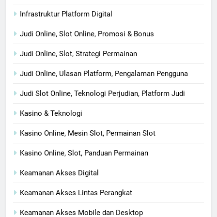
Infrastruktur Platform Digital
Judi Online, Slot Online, Promosi & Bonus
Judi Online, Slot, Strategi Permainan
Judi Online, Ulasan Platform, Pengalaman Pengguna
Judi Slot Online, Teknologi Perjudian, Platform Judi
Kasino & Teknologi
Kasino Online, Mesin Slot, Permainan Slot
Kasino Online, Slot, Panduan Permainan
Keamanan Akses Digital
Keamanan Akses Lintas Perangkat
Keamanan Akses Mobile dan Desktop