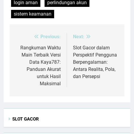
login aman
perlindungan akun
sistem keamanan
Previous:
Next:
Post
navigation
Rangkuman Waktu
Slot Gacor dalam
Main Terbaik Versi
Perspektif Pengguna
Data Kaya787:
Berpengalaman:
Panduan Akurat
Antara Realita, Pola,
untuk Hasil
dan Persepsi
Maksimal
SLOT GACOR