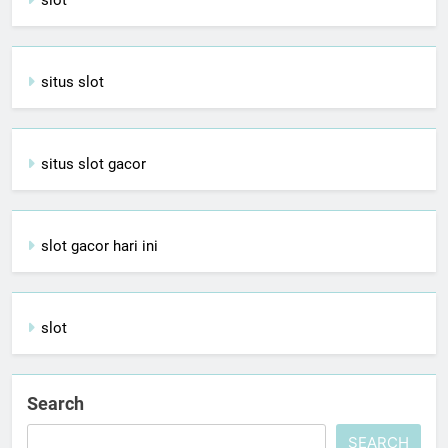
situs slot
situs slot gacor
slot gacor hari ini
slot
Search
SEARCH