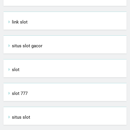
link slot
situs slot gacor
slot
slot 777
situs slot