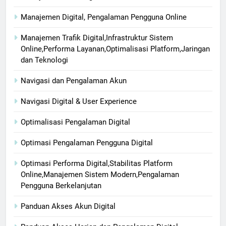
Manajemen Digital, Pengalaman Pengguna Online
Manajemen Trafik Digital,Infrastruktur Sistem
Online,Performa Layanan,Optimalisasi Platform,Jaringan
dan Teknologi
Navigasi dan Pengalaman Akun
Navigasi Digital & User Experience
Optimalisasi Pengalaman Digital
Optimasi Pengalaman Pengguna Digital
Optimasi Performa Digital,Stabilitas Platform
Online,Manajemen Sistem Modern,Pengalaman
Pengguna Berkelanjutan
Panduan Akses Akun Digital