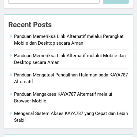
Recent Posts
Panduan Memeriksa Link Alternatif melalui Perangkat
Mobile dan Desktop secara Aman
Panduan Memeriksa Link Alternatif melalui Mobile dan
Desktop secara Aman
Panduan Mengatasi Pengalihan Halaman pada KAYA787
Alternatif
Panduan Mengakses KAYA787 Alternatif melalui
Browser Mobile
Mengenal Sistem Akses KAYA787 yang Cepat dan Lebih
Stabil