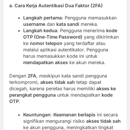
a.
Cara Kerja Autentikasi Dua Faktor (2FA)
Langkah pertama
: Pengguna memasukkan
username
dan
kata sandi
mereka.
Langkah kedua
: Pengguna menerima
kode
OTP (One-Time Password)
yang dikirimkan
ke
nomor telepon
yang terdaftar atau
melalui aplikasi autentikator. Pengguna
harus memasukkan kode ini untuk
mendapatkan akses
ke akun mereka.
Dengan
2FA
, meskipun kata sandi pengguna
terkompromi,
akses tidak sah
tetap dapat
dicegah, karena peretas harus memiliki
akses ke
perangkat pengguna
untuk mendapatkan
kode
OTP
.
Keuntungan
:
Keamanan berlapis
ini secara
signifikan mengurangi risiko
akses tidak sah
ke akun pengguna, meningkatkan tingkat