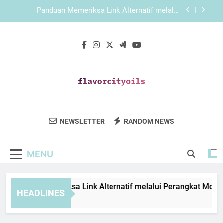
Skip
Panduan Mengatasi Pengalihan Halaman pada
to
KAYA787 Alternatif
content
Panduan Mengakses KAYA787 Alternatif melalui
Browser Mobile
Panduan Memeriksa Link Alternatif melalui
Perangkat Mobile dan Desktop secara Aman
Panduan Memeriksa Link Alternatif melalui
Mobile dan Desktop secara Aman
Panduan Mengatasi Pengalihan Halaman pada
KAYA787 Alternatif
Flavor City Oils
Dapatkan Minyak Esensial Dan Rempah
Panduan Mengakses KAYA787 Alternatif melalui
NEWSLETTER
RANDOM NEWS
Browser Mobile
Pilihan Di Flavor City Oils.
MENU
nduan Memeriksa Link Alternatif melalui Perangkat Mobile d
HEADLINES
Weeks Ago