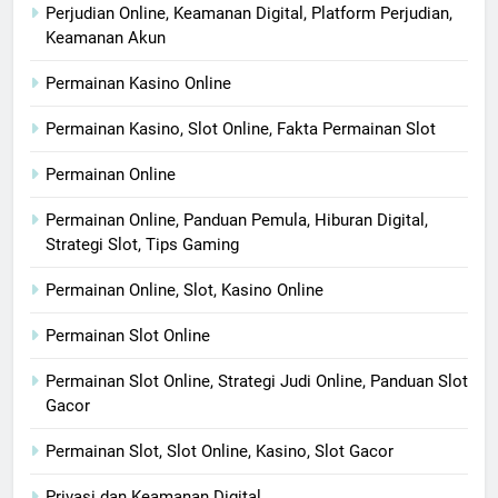
Perjudian Online, Keamanan Digital, Platform Perjudian,
Keamanan Akun
Permainan Kasino Online
Permainan Kasino, Slot Online, Fakta Permainan Slot
Permainan Online
Permainan Online, Panduan Pemula, Hiburan Digital,
Strategi Slot, Tips Gaming
Permainan Online, Slot, Kasino Online
Permainan Slot Online
Permainan Slot Online, Strategi Judi Online, Panduan Slot
Gacor
Permainan Slot, Slot Online, Kasino, Slot Gacor
Privasi dan Keamanan Digital