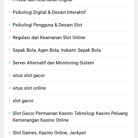
Psikologi Digital & Desain Interaktif
Psikologi Pengguna & Desain Slot
Regulasi dan Keamanan Slot Online
Sepak Bola, Agen Bola, Industri Sepak Bola
Server Alternatif dan Monitoring Sistem
situs slot gacor
situs slot online
slot gacor
Slot Gacor Permainan Kasino Teknologi Kasino Peluang
Kemenangan Kasino Online
Slot Games, Kasino Online, Jackpot