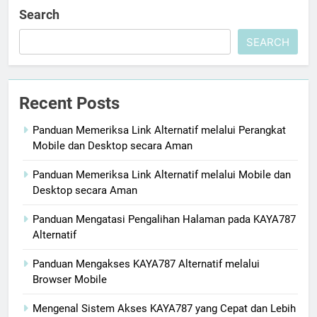
Search
SEARCH
Recent Posts
Panduan Memeriksa Link Alternatif melalui Perangkat
Mobile dan Desktop secara Aman
Panduan Memeriksa Link Alternatif melalui Mobile dan
Desktop secara Aman
Panduan Mengatasi Pengalihan Halaman pada KAYA787
Alternatif
Panduan Mengakses KAYA787 Alternatif melalui
Browser Mobile
Mengenal Sistem Akses KAYA787 yang Cepat dan Lebih