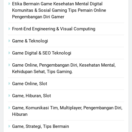
Etika Bermain Game Kesehatan Mental Digital
Komunitas & Sosial Gaming Tips Pemain Online
Pengembangan Diri Gamer
Front-End Engineering & Visual Computing
Game & Teknologi
Game Digital & SEO Teknologi
Game Online, Pengembangan Diri, Kesehatan Mental,
Kehidupan Sehat, Tips Gaming.
Game Online, Slot
Game, Hiburan, Slot
Game, Komunikasi Tim, Multiplayer, Pengembangan Diri,
Hiburan
Game, Strategi, Tips Bermain