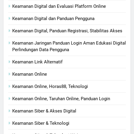
Keamanan Digital dan Evaluasi Platform Online
Keamanan Digital dan Panduan Pengguna
Keamanan Digital, Panduan Registrasi, Stabilitas Akses
Keamanan Jaringan Panduan Login Aman Edukasi Digital
Perlindungan Data Pengguna
Keamanan Link Alternatif
Keamanan Online
Keamanan Online, Horas88, Teknologi
Keamanan Online, Taruhan Online, Panduan Login
Keamanan Siber & Akses Digital
Keamanan Siber & Teknologi