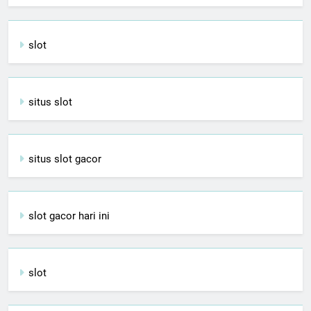
slot
situs slot
situs slot gacor
slot gacor hari ini
slot