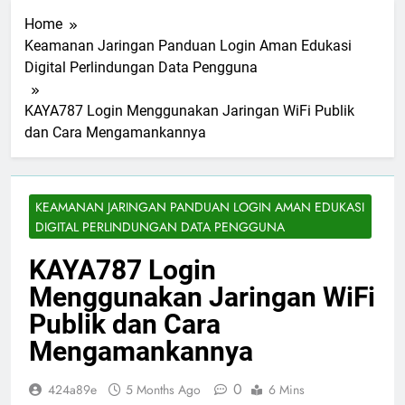
Home
Keamanan Jaringan Panduan Login Aman Edukasi
Digital Perlindungan Data Pengguna
KAYA787 Login Menggunakan Jaringan WiFi Publik
dan Cara Mengamankannya
KEAMANAN JARINGAN PANDUAN LOGIN AMAN EDUKASI
DIGITAL PERLINDUNGAN DATA PENGGUNA
KAYA787 Login
Menggunakan Jaringan WiFi
Publik dan Cara
Mengamankannya
0
424a89e
5 Months Ago
6 Mins