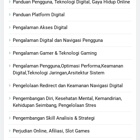
Panduan Pengguna, Teknologi Digital, Gaya Hidup Online
Panduan Platform Digital
Pengalaman Akses Digital
Pengalaman Digital dan Navigasi Pengguna
Pengalaman Gamer & Teknologi Gaming
Pengalaman Pengguna,Optimasi Performa,Keamanan
Digital,Teknologi Jaringan,Arsitektur Sistem
Pengelolaan Redirect dan Keamanan Navigasi Digital
Pengembangan Diri, Kesehatan Mental, Kemandirian,
Kehidupan Seimbang, Pengelolaan Stres
Pengembangan Skill Analisis & Strategi
Perjudian Online, Afiliasi, Slot Games