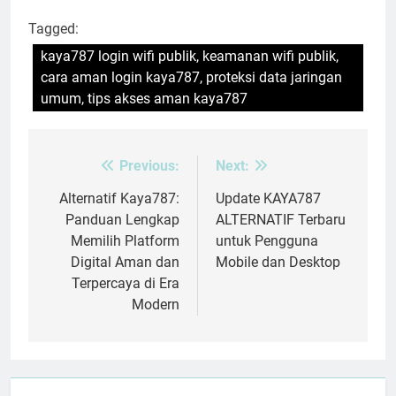
Tagged:
kaya787 login wifi publik, keamanan wifi publik,
cara aman login kaya787, proteksi data jaringan
umum, tips akses aman kaya787
Previous:
Next:
Post
navigation
Alternatif Kaya787:
Update KAYA787
Panduan Lengkap
ALTERNATIF Terbaru
Memilih Platform
untuk Pengguna
Digital Aman dan
Mobile dan Desktop
Terpercaya di Era
Modern