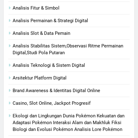
Analisis Fitur & Simbol
Analisis Permainan & Strategi Digital
Analisis Slot & Data Pemain
Analisis Stabilitas Sistem,Observasi Ritme Permainan
Digital,Studi Pola Putaran
Analisis Teknologi & Sistem Digital
Arsitektur Platform Digital
Brand Awareness & Identitas Digital Online
Casino, Slot Online, Jackpot Progresif
Ekologi dan Lingkungan Dunia Pokémon Kekuatan dan
Adaptasi Pokémon Interaksi Alam dan Makhluk Fiksi
Biologi dan Evolusi Pokémon Analisis Lore Pokémon