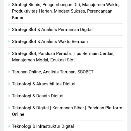
Strategi Bisnis, Pengembangan Diri, Manajemen Waktu,
Produktivitas Harian, Mindset Sukses, Perencanaan
Karier
Strategi Slot & Analisis Permainan Digital
Strategi Slot & Analisis Waktu Bermain
Strategi Slot, Panduan Pemula, Tips Bermain Cerdas,
Manajemen Modal, Edukasi Slot
Taruhan Online, Analisis Taruhan, SBOBET
Teknologi & Aksesibilitas Digital
Teknologi & Desain Digital
Teknologi & Digital | Keamanan Siber | Panduan Platform
Online
Teknologi & Infrastruktur Digital