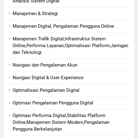
Analisis Sistem Digital
Manajemen & Strategi
Manajemen Digital, Pengalaman Pengguna Online
Manajemen Trafik Digital,Infrastruktur Sistem
Online,Performa Layanan,Optimalisasi Platform,Jaringan
dan Teknologi
Navigasi dan Pengalaman Akun
Navigasi Digital & User Experience
Optimalisasi Pengalaman Digital
Optimasi Pengalaman Pengguna Digital
Optimasi Performa Digital,Stabilitas Platform
Online,Manajemen Sistem Modern,Pengalaman
Pengguna Berkelanjutan