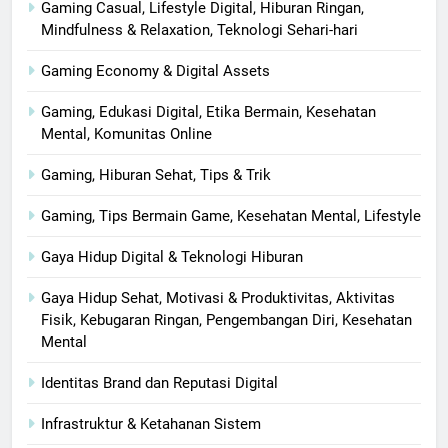
Gaming Casual, Lifestyle Digital, Hiburan Ringan,
Mindfulness & Relaxation, Teknologi Sehari-hari
Gaming Economy & Digital Assets
Gaming, Edukasi Digital, Etika Bermain, Kesehatan
Mental, Komunitas Online
Gaming, Hiburan Sehat, Tips & Trik
Gaming, Tips Bermain Game, Kesehatan Mental, Lifestyle
Gaya Hidup Digital & Teknologi Hiburan
Gaya Hidup Sehat, Motivasi & Produktivitas, Aktivitas
Fisik, Kebugaran Ringan, Pengembangan Diri, Kesehatan
Mental
Identitas Brand dan Reputasi Digital
Infrastruktur & Ketahanan Sistem