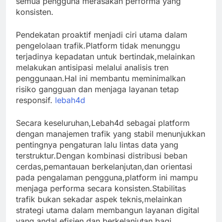
semua pengguna merasakan performa yang
konsisten.
Pendekatan proaktif menjadi ciri utama dalam
pengelolaan trafik.Platform tidak menunggu
terjadinya kepadatan untuk bertindak,melainkan
melakukan antisipasi melalui analisis tren
penggunaan.Hal ini membantu meminimalkan
risiko gangguan dan menjaga layanan tetap
responsif.
lebah4d
Secara keseluruhan,Lebah4d sebagai platform
dengan manajemen trafik yang stabil menunjukkan
pentingnya pengaturan lalu lintas data yang
terstruktur.Dengan kombinasi distribusi beban
cerdas,pemantauan berkelanjutan,dan orientasi
pada pengalaman pengguna,platform ini mampu
menjaga performa secara konsisten.Stabilitas
trafik bukan sekadar aspek teknis,melainkan
strategi utama dalam membangun layanan digital
yang andal,efisien,dan berkelanjutan bagi