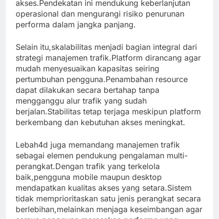
akses.Pendekatan ini mendukung keberlanjutan
operasional dan mengurangi risiko penurunan
performa dalam jangka panjang.
Selain itu,skalabilitas menjadi bagian integral dari
strategi manajemen trafik.Platform dirancang agar
mudah menyesuaikan kapasitas seiring
pertumbuhan pengguna.Penambahan resource
dapat dilakukan secara bertahap tanpa
mengganggu alur trafik yang sudah
berjalan.Stabilitas tetap terjaga meskipun platform
berkembang dan kebutuhan akses meningkat.
Lebah4d juga memandang manajemen trafik
sebagai elemen pendukung pengalaman multi-
perangkat.Dengan trafik yang terkelola
baik,pengguna mobile maupun desktop
mendapatkan kualitas akses yang setara.Sistem
tidak memprioritaskan satu jenis perangkat secara
berlebihan,melainkan menjaga keseimbangan agar