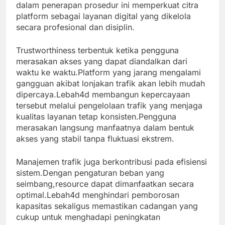
dalam penerapan prosedur ini memperkuat citra
platform sebagai layanan digital yang dikelola
secara profesional dan disiplin.
Trustworthiness terbentuk ketika pengguna
merasakan akses yang dapat diandalkan dari
waktu ke waktu.Platform yang jarang mengalami
gangguan akibat lonjakan trafik akan lebih mudah
dipercaya.Lebah4d membangun kepercayaan
tersebut melalui pengelolaan trafik yang menjaga
kualitas layanan tetap konsisten.Pengguna
merasakan langsung manfaatnya dalam bentuk
akses yang stabil tanpa fluktuasi ekstrem.
Manajemen trafik juga berkontribusi pada efisiensi
sistem.Dengan pengaturan beban yang
seimbang,resource dapat dimanfaatkan secara
optimal.Lebah4d menghindari pemborosan
kapasitas sekaligus memastikan cadangan yang
cukup untuk menghadapi peningkatan