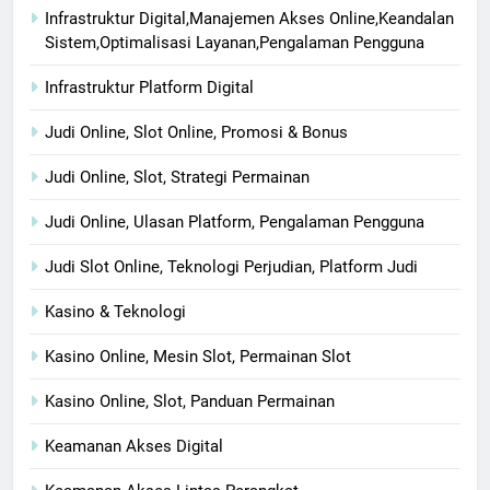
Infrastruktur Digital,Manajemen Akses Online,Keandalan
Sistem,Optimalisasi Layanan,Pengalaman Pengguna
Infrastruktur Platform Digital
Judi Online, Slot Online, Promosi & Bonus
Judi Online, Slot, Strategi Permainan
Judi Online, Ulasan Platform, Pengalaman Pengguna
Judi Slot Online, Teknologi Perjudian, Platform Judi
Kasino & Teknologi
Kasino Online, Mesin Slot, Permainan Slot
Kasino Online, Slot, Panduan Permainan
Keamanan Akses Digital