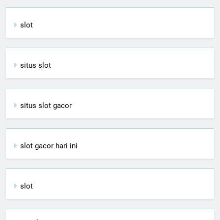
slot
situs slot
situs slot gacor
slot gacor hari ini
slot