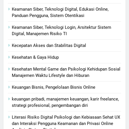
Keamanan Siber, Teknologi Digital, Edukasi Online,
Panduan Pengguna, Sistem Otentikasi
Keamanan Siber, Teknologi Login, Arsitektur Sistem
Digital, Manajemen Risiko TI
Kecepatan Akses dan Stabilitas Digital
Kesehatan & Gaya Hidup
Kesehatan Mental Game dan Psikologi Kehidupan Sosial
Manajemen Waktu Lifestyle dan Hiburan
Keuangan Bisnis, Pengelolaan Bisnis Online
keuangan pribadi, manajemen keuangan, karir freelance,
strategi profesional, pengembangan diri
Literasi Risiko Digital Psikologi dan Kebiasaan Sehat UX
dan Interaksi Pengguna Keamanan dan Privasi Online