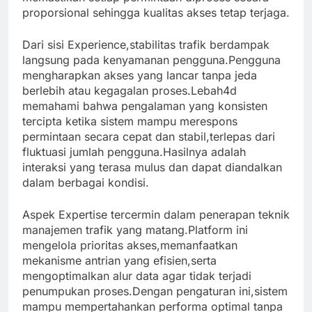
proporsional sehingga kualitas akses tetap terjaga.
Dari sisi Experience,stabilitas trafik berdampak
langsung pada kenyamanan pengguna.Pengguna
mengharapkan akses yang lancar tanpa jeda
berlebih atau kegagalan proses.Lebah4d
memahami bahwa pengalaman yang konsisten
tercipta ketika sistem mampu merespons
permintaan secara cepat dan stabil,terlepas dari
fluktuasi jumlah pengguna.Hasilnya adalah
interaksi yang terasa mulus dan dapat diandalkan
dalam berbagai kondisi.
Aspek Expertise tercermin dalam penerapan teknik
manajemen trafik yang matang.Platform ini
mengelola prioritas akses,memanfaatkan
mekanisme antrian yang efisien,serta
mengoptimalkan alur data agar tidak terjadi
penumpukan proses.Dengan pengaturan ini,sistem
mampu mempertahankan performa optimal tanpa