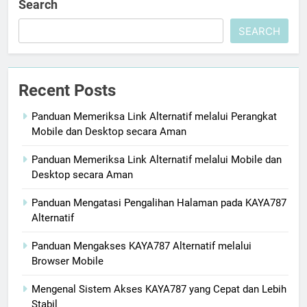
Search
SEARCH
Recent Posts
Panduan Memeriksa Link Alternatif melalui Perangkat
Mobile dan Desktop secara Aman
Panduan Memeriksa Link Alternatif melalui Mobile dan
Desktop secara Aman
Panduan Mengatasi Pengalihan Halaman pada KAYA787
Alternatif
Panduan Mengakses KAYA787 Alternatif melalui
Browser Mobile
Mengenal Sistem Akses KAYA787 yang Cepat dan Lebih
Stabil