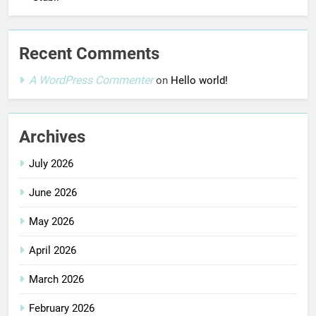
Recent Comments
A WordPress Commenter
on
Hello world!
Archives
July 2026
June 2026
May 2026
April 2026
March 2026
February 2026