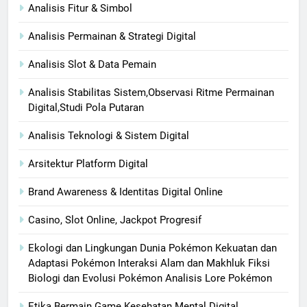
Analisis Fitur & Simbol
Analisis Permainan & Strategi Digital
Analisis Slot & Data Pemain
Analisis Stabilitas Sistem,Observasi Ritme Permainan
Digital,Studi Pola Putaran
Analisis Teknologi & Sistem Digital
Arsitektur Platform Digital
Brand Awareness & Identitas Digital Online
Casino, Slot Online, Jackpot Progresif
Ekologi dan Lingkungan Dunia Pokémon Kekuatan dan
Adaptasi Pokémon Interaksi Alam dan Makhluk Fiksi
Biologi dan Evolusi Pokémon Analisis Lore Pokémon
Etika Bermain Game Kesehatan Mental Digital