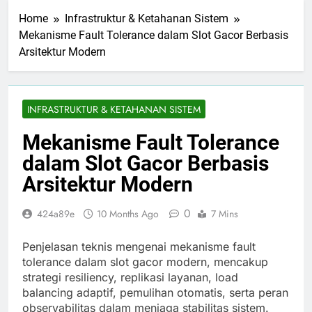
Home
Infrastruktur & Ketahanan Sistem
Mekanisme Fault Tolerance dalam Slot Gacor Berbasis
Arsitektur Modern
INFRASTRUKTUR & KETAHANAN SISTEM
Mekanisme Fault Tolerance
dalam Slot Gacor Berbasis
Arsitektur Modern
0
424a89e
10 Months Ago
7 Mins
Penjelasan teknis mengenai mekanisme fault
tolerance dalam slot gacor modern, mencakup
strategi resiliency, replikasi layanan, load
balancing adaptif, pemulihan otomatis, serta peran
observabilitas dalam menjaga stabilitas sistem.