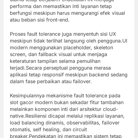
performa dan memastikan inti layanan tetap
berfungsi meskipun harus mengurangi efek visual
atau beban sisi front-end.
Proses fault tolerance juga menyentuh sisi UX
meskipun tidak terlihat langsung oleh pengguna.UI
modern menggunakan placeholder, skeleton
screen, dan fallback visual untuk menjaga
keteraturan tampilan selama pemulihan
terjadi.Secara perseptual pengguna merasa
aplikasi tetap responsif meskipun backend sedang
dalam fase perbaikan atau failover.
Kesimpulannya mekanisme fault tolerance pada
slot gacor modern bukan sekadar fitur tambahan
melainkan komponen inti dari arsitektur cloud-
native.Resiliensi dicapai melalui replikasi layanan,
load balancing dinamis, observabilitas, failover
otomatis, self healing, dan circuit
breaker.Pendekatan ini memastikan sistem tetap