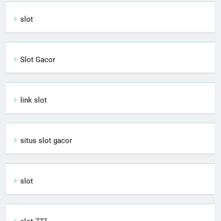
slot
Slot Gacor
link slot
situs slot gacor
slot