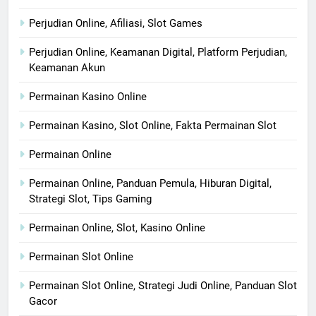
Perjudian Online, Afiliasi, Slot Games
Perjudian Online, Keamanan Digital, Platform Perjudian,
Keamanan Akun
Permainan Kasino Online
Permainan Kasino, Slot Online, Fakta Permainan Slot
Permainan Online
Permainan Online, Panduan Pemula, Hiburan Digital,
Strategi Slot, Tips Gaming
Permainan Online, Slot, Kasino Online
Permainan Slot Online
Permainan Slot Online, Strategi Judi Online, Panduan Slot
Gacor