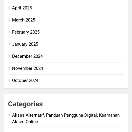
April 2025
March 2025
February 2025
January 2025
December 2024
November 2024
October 2024
Categories
Akses Alternatif, Panduan Pengguna Digital, Keamanan
Akses Online