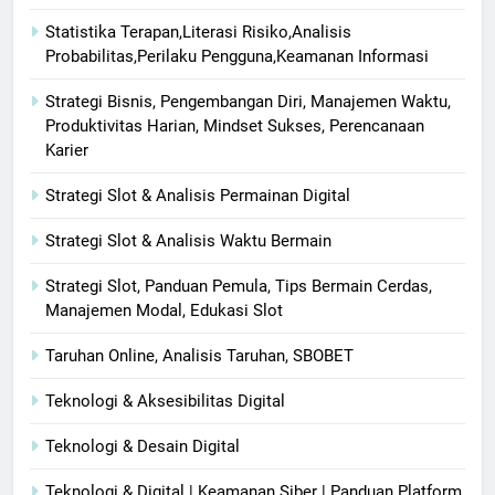
Statistika Terapan,Literasi Risiko,Analisis
Probabilitas,Perilaku Pengguna,Keamanan Informasi
Strategi Bisnis, Pengembangan Diri, Manajemen Waktu,
Produktivitas Harian, Mindset Sukses, Perencanaan
Karier
Strategi Slot & Analisis Permainan Digital
Strategi Slot & Analisis Waktu Bermain
Strategi Slot, Panduan Pemula, Tips Bermain Cerdas,
Manajemen Modal, Edukasi Slot
Taruhan Online, Analisis Taruhan, SBOBET
Teknologi & Aksesibilitas Digital
Teknologi & Desain Digital
Teknologi & Digital | Keamanan Siber | Panduan Platform