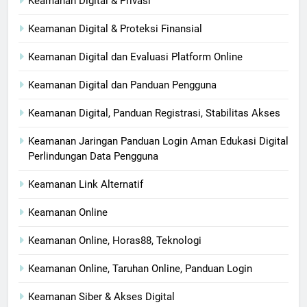
Keamanan Digital & Privasi
Keamanan Digital & Proteksi Finansial
Keamanan Digital dan Evaluasi Platform Online
Keamanan Digital dan Panduan Pengguna
Keamanan Digital, Panduan Registrasi, Stabilitas Akses
Keamanan Jaringan Panduan Login Aman Edukasi Digital
Perlindungan Data Pengguna
Keamanan Link Alternatif
Keamanan Online
Keamanan Online, Horas88, Teknologi
Keamanan Online, Taruhan Online, Panduan Login
Keamanan Siber & Akses Digital