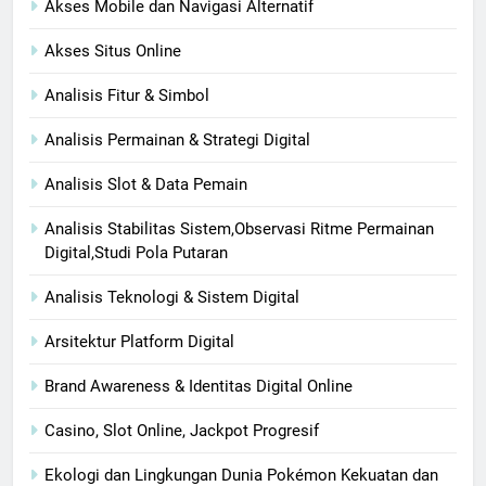
Akses Mobile dan Navigasi Alternatif
Akses Situs Online
Analisis Fitur & Simbol
Analisis Permainan & Strategi Digital
Analisis Slot & Data Pemain
Analisis Stabilitas Sistem,Observasi Ritme Permainan
Digital,Studi Pola Putaran
Analisis Teknologi & Sistem Digital
Arsitektur Platform Digital
Brand Awareness & Identitas Digital Online
Casino, Slot Online, Jackpot Progresif
Ekologi dan Lingkungan Dunia Pokémon Kekuatan dan