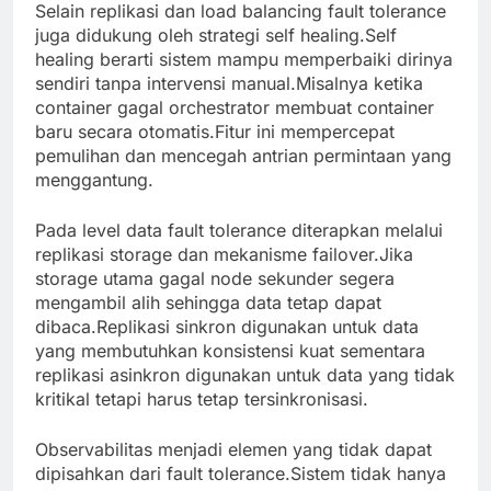
Selain replikasi dan load balancing fault tolerance
juga didukung oleh strategi self healing.Self
healing berarti sistem mampu memperbaiki dirinya
sendiri tanpa intervensi manual.Misalnya ketika
container gagal orchestrator membuat container
baru secara otomatis.Fitur ini mempercepat
pemulihan dan mencegah antrian permintaan yang
menggantung.
Pada level data fault tolerance diterapkan melalui
replikasi storage dan mekanisme failover.Jika
storage utama gagal node sekunder segera
mengambil alih sehingga data tetap dapat
dibaca.Replikasi sinkron digunakan untuk data
yang membutuhkan konsistensi kuat sementara
replikasi asinkron digunakan untuk data yang tidak
kritikal tetapi harus tetap tersinkronisasi.
Observabilitas menjadi elemen yang tidak dapat
dipisahkan dari fault tolerance.Sistem tidak hanya