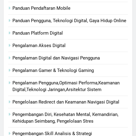
Panduan Pendaftaran Mobile
Panduan Pengguna, Teknologi Digital, Gaya Hidup Online
Panduan Platform Digital
Pengalaman Akses Digital
Pengalaman Digital dan Navigasi Pengguna
Pengalaman Gamer & Teknologi Gaming
Pengalaman Pengguna,Optimasi Performa,Keamanan
Digital,Teknologi Jaringan,Arsitektur Sistem
Pengelolaan Redirect dan Keamanan Navigasi Digital
Pengembangan Diri, Kesehatan Mental, Kemandirian,
Kehidupan Seimbang, Pengelolaan Stres
Pengembangan Skill Analisis & Strategi