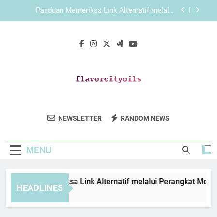
Skip
Panduan Mengatasi Pengalihan Halaman pada
to
KAYA787 Alternatif
content
Panduan Mengakses KAYA787 Alternatif melalui
Browser Mobile
Panduan Memeriksa Link Alternatif melalui
Perangkat Mobile dan Desktop secara Aman
Panduan Memeriksa Link Alternatif melalui
Mobile dan Desktop secara Aman
Panduan Mengatasi Pengalihan Halaman pada
KAYA787 Alternatif
Flavor City Oils
Dapatkan Minyak Esensial Dan Rempah
Panduan Mengakses KAYA787 Alternatif melalui
NEWSLETTER
RANDOM NEWS
Browser Mobile
Pilihan Di Flavor City Oils.
MENU
nduan Memeriksa Link Alternatif melalui Perangkat Mobile d
HEADLINES
Weeks Ago