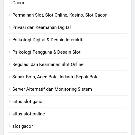
Gacor
Permainan Slot, Slot Online, Kasino, Slot Gacor
Privasi dan Keamanan Digital
Psikologi Digital & Desain Interaktif
Psikologi Pengguna & Desain Slot
Regulasi dan Keamanan Slot Online
Sepak Bola, Agen Bola, Industri Sepak Bola
Server Alternatif dan Monitoring Sistem
situs slot gacor
situs slot online
slot gacor