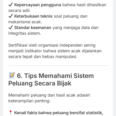
Kepercayaan pengguna
bahwa hasil dihasilkan
secara adil.
Keterbukaan teknis
soal peluang dan
mekanisme acak.
Standar keamanan
yang menjaga data dan
integritas sistem.
Sertifikasi oleh organisasi independen sering
menjadi indikator bahwa sistem acak dijalankan
secara tepat dan bebas manipulasi.
6. Tips Memahami Sistem
Peluang Secara Bijak
Memahami peluang dan hasil acak adalah
keterampilan penting:
Kenali fakta bahwa peluang bersifat statistik,