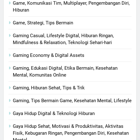
Game, Komunikasi Tim, Multiplayer, Pengembangan Diri,
Hiburan
Game, Strategi, Tips Bermain
Gaming Casual, Lifestyle Digital, Hiburan Ringan,
Mindfulness & Relaxation, Teknologi Sehari-hari
Gaming Economy & Digital Assets
Gaming, Edukasi Digital, Etika Bermain, Kesehatan
Mental, Komunitas Online
Gaming, Hiburan Sehat, Tips & Trik
Gaming, Tips Bermain Game, Kesehatan Mental, Lifestyle
Gaya Hidup Digital & Teknologi Hiburan
Gaya Hidup Sehat, Motivasi & Produktivitas, Aktivitas
Fisik, Kebugaran Ringan, Pengembangan Diri, Kesehatan
Mental