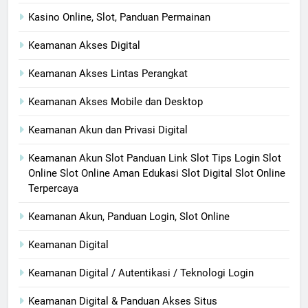
Kasino Online, Slot, Panduan Permainan
Keamanan Akses Digital
Keamanan Akses Lintas Perangkat
Keamanan Akses Mobile dan Desktop
Keamanan Akun dan Privasi Digital
Keamanan Akun Slot Panduan Link Slot Tips Login Slot
Online Slot Online Aman Edukasi Slot Digital Slot Online
Terpercaya
Keamanan Akun, Panduan Login, Slot Online
Keamanan Digital
Keamanan Digital / Autentikasi / Teknologi Login
Keamanan Digital & Panduan Akses Situs