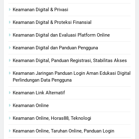
Keamanan Digital & Privasi
Keamanan Digital & Proteksi Finansial
Keamanan Digital dan Evaluasi Platform Online
Keamanan Digital dan Panduan Pengguna
Keamanan Digital, Panduan Registrasi, Stabilitas Akses
Keamanan Jaringan Panduan Login Aman Edukasi Digital
Perlindungan Data Pengguna
Keamanan Link Alternatif
Keamanan Online
Keamanan Online, Horas88, Teknologi
Keamanan Online, Taruhan Online, Panduan Login