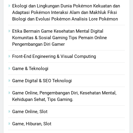
Ekologi dan Lingkungan Dunia Pokémon Kekuatan dan
Adaptasi Pokémon Interaksi Alam dan Makhluk Fiksi
Biologi dan Evolusi Pokémon Analisis Lore Pokémon
Etika Bermain Game Kesehatan Mental Digital
Komunitas & Sosial Gaming Tips Pemain Online
Pengembangan Diri Gamer
Front-End Engineering & Visual Computing
Game & Teknologi
Game Digital & SEO Teknologi
Game Online, Pengembangan Diri, Kesehatan Mental,
Kehidupan Sehat, Tips Gaming.
Game Online, Slot
Game, Hiburan, Slot