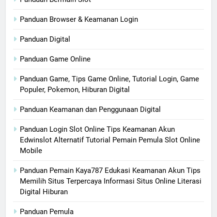
Panduan Browser & Keamanan Login
Panduan Digital
Panduan Game Online
Panduan Game, Tips Game Online, Tutorial Login, Game
Populer, Pokemon, Hiburan Digital
Panduan Keamanan dan Penggunaan Digital
Panduan Login Slot Online Tips Keamanan Akun
Edwinslot Alternatif Tutorial Pemain Pemula Slot Online
Mobile
Panduan Pemain Kaya787 Edukasi Keamanan Akun Tips
Memilih Situs Terpercaya Informasi Situs Online Literasi
Digital Hiburan
Panduan Pemula