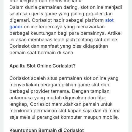
fitur lengkap dan bonus menarik.
Dalam dunia permainan daring, slot online menjadi
salah satu jenis game yang paling populer dan
digemari. Corlaslot hadir sebagai platform
slot
gacor
online terpercaya yang menawarkan
berbagai keuntungan bagi para pemainnya. Artikel
ini akan membahas lebih jauh tentang slot online
Corlaslot dan manfaat yang bisa didapatkan
pemain saat bermain di sana.
Apa Itu Slot Online Corlaslot?
Corlaslot adalah situs permainan slot online yang
menyediakan beragam pilihan game slot dari
berbagai provider ternama. Dengan tampilan
antarmuka yang mudah digunakan dan fitur
lengkap, Corlaslot memudahkan pemain untuk
menikmati permainan slot kapan saja dan di mana
saja melalui perangkat komputer maupun mobile.
Keuntungan Bermain di Corlaslot