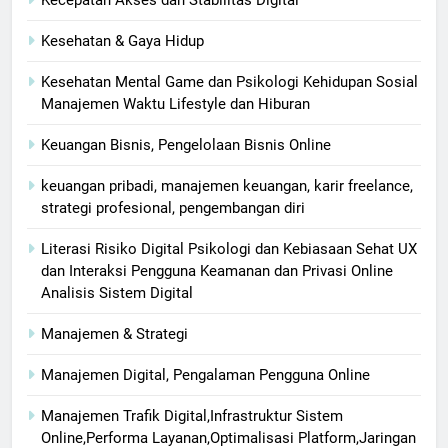
Kesehatan & Gaya Hidup
Kesehatan Mental Game dan Psikologi Kehidupan Sosial
Manajemen Waktu Lifestyle dan Hiburan
Keuangan Bisnis, Pengelolaan Bisnis Online
keuangan pribadi, manajemen keuangan, karir freelance,
strategi profesional, pengembangan diri
Literasi Risiko Digital Psikologi dan Kebiasaan Sehat UX
dan Interaksi Pengguna Keamanan dan Privasi Online
Analisis Sistem Digital
Manajemen & Strategi
Manajemen Digital, Pengalaman Pengguna Online
Manajemen Trafik Digital,Infrastruktur Sistem
Online,Performa Layanan,Optimalisasi Platform,Jaringan