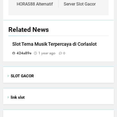
HORAS88 Alternatif
Server Slot Gacor
Related News
Slot Tema Musik Terpercaya di Corlaslot
424a89e
1 year ago
0
SLOT GACOR
link slot