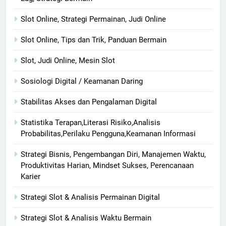
Slot Online, Strategi Permainan, Judi Online
Slot Online, Tips dan Trik, Panduan Bermain
Slot, Judi Online, Mesin Slot
Sosiologi Digital / Keamanan Daring
Stabilitas Akses dan Pengalaman Digital
Statistika Terapan,Literasi Risiko,Analisis
Probabilitas,Perilaku Pengguna,Keamanan Informasi
Strategi Bisnis, Pengembangan Diri, Manajemen Waktu,
Produktivitas Harian, Mindset Sukses, Perencanaan
Karier
Strategi Slot & Analisis Permainan Digital
Strategi Slot & Analisis Waktu Bermain