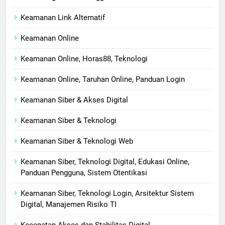
Keamanan Link Alternatif
Keamanan Online
Keamanan Online, Horas88, Teknologi
Keamanan Online, Taruhan Online, Panduan Login
Keamanan Siber & Akses Digital
Keamanan Siber & Teknologi
Keamanan Siber & Teknologi Web
Keamanan Siber, Teknologi Digital, Edukasi Online,
Panduan Pengguna, Sistem Otentikasi
Keamanan Siber, Teknologi Login, Arsitektur Sistem
Digital, Manajemen Risiko TI
Kecepatan Akses dan Stabilitas Digital