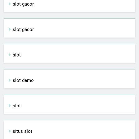
slot gacor
slot gacor
slot
slot demo
slot
situs slot