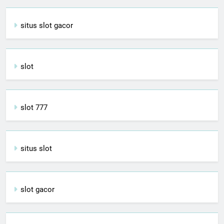
situs slot gacor
slot
slot 777
situs slot
slot gacor