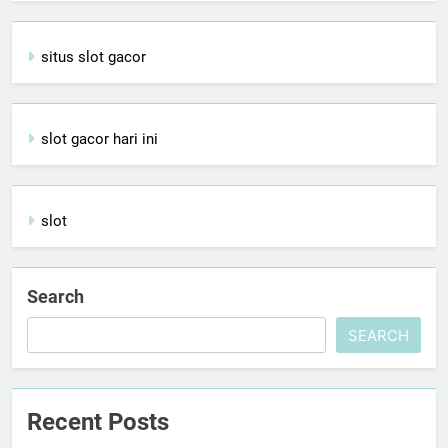
situs slot gacor
slot gacor hari ini
slot
Search
SEARCH
Recent Posts