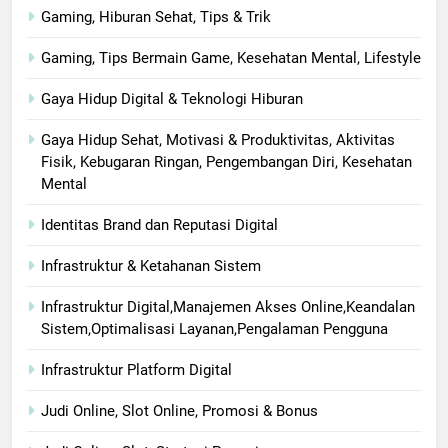
Gaming, Hiburan Sehat, Tips & Trik
Gaming, Tips Bermain Game, Kesehatan Mental, Lifestyle
Gaya Hidup Digital & Teknologi Hiburan
Gaya Hidup Sehat, Motivasi & Produktivitas, Aktivitas
Fisik, Kebugaran Ringan, Pengembangan Diri, Kesehatan
Mental
Identitas Brand dan Reputasi Digital
Infrastruktur & Ketahanan Sistem
Infrastruktur Digital,Manajemen Akses Online,Keandalan
Sistem,Optimalisasi Layanan,Pengalaman Pengguna
Infrastruktur Platform Digital
Judi Online, Slot Online, Promosi & Bonus