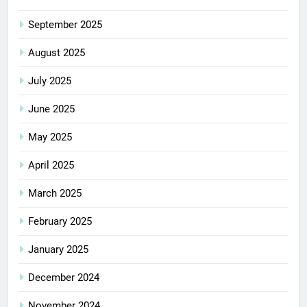
September 2025
August 2025
July 2025
June 2025
May 2025
April 2025
March 2025
February 2025
January 2025
December 2024
November 2024