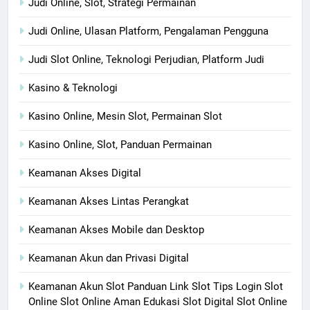
Judi Online, Slot, Strategi Permainan
Judi Online, Ulasan Platform, Pengalaman Pengguna
Judi Slot Online, Teknologi Perjudian, Platform Judi
Kasino & Teknologi
Kasino Online, Mesin Slot, Permainan Slot
Kasino Online, Slot, Panduan Permainan
Keamanan Akses Digital
Keamanan Akses Lintas Perangkat
Keamanan Akses Mobile dan Desktop
Keamanan Akun dan Privasi Digital
Keamanan Akun Slot Panduan Link Slot Tips Login Slot
Online Slot Online Aman Edukasi Slot Digital Slot Online