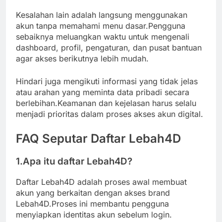
Kesalahan lain adalah langsung menggunakan
akun tanpa memahami menu dasar.Pengguna
sebaiknya meluangkan waktu untuk mengenali
dashboard, profil, pengaturan, dan pusat bantuan
agar akses berikutnya lebih mudah.
Hindari juga mengikuti informasi yang tidak jelas
atau arahan yang meminta data pribadi secara
berlebihan.Keamanan dan kejelasan harus selalu
menjadi prioritas dalam proses akses akun digital.
FAQ Seputar Daftar Lebah4D
1.Apa itu daftar Lebah4D?
Daftar Lebah4D adalah proses awal membuat
akun yang berkaitan dengan akses brand
Lebah4D.Proses ini membantu pengguna
menyiapkan identitas akun sebelum login.