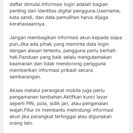
daftar dimulai.Informasi login adalah bagian
penting dari identitas digital pengguna.Username,
kata sandi, dan data pemulihan harus dijaga
kerahasiaannya.
Jangan membagikan informasi akun kepada siapa
pun.Jika ada pihak yang meminta data login
dengan alasan tertentu, pengguna perlu berhati-
hati.Panduan yang baik selalu mengutamakan
keamanan dan tidak mendorong pengguna
memberikan informasi pribadi secara
sembarangan.
Akses melalui perangkat mobile juga perlu
pengamanan tambahan.Aktifkan kunci layar
seperti PIN, pola, sidik jari, atau pengenalan
wajah.Fitur ini membantu melindungi informasi
akun jika perangkat tertinggal atau digunakan
orang lain.