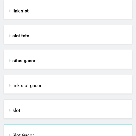
link slot
slot toto
situs gacor
link slot gacor
slot
Slot Gacor