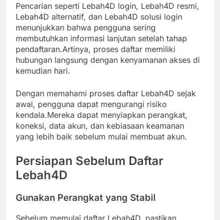
Pencarian seperti Lebah4D login, Lebah4D resmi,
Lebah4D alternatif, dan Lebah4D solusi login
menunjukkan bahwa pengguna sering
membutuhkan informasi lanjutan setelah tahap
pendaftaran.Artinya, proses daftar memiliki
hubungan langsung dengan kenyamanan akses di
kemudian hari.
Dengan memahami proses daftar Lebah4D sejak
awal, pengguna dapat mengurangi risiko
kendala.Mereka dapat menyiapkan perangkat,
koneksi, data akun, dan kebiasaan keamanan
yang lebih baik sebelum mulai membuat akun.
Persiapan Sebelum Daftar
Lebah4D
Gunakan Perangkat yang Stabil
Sebelum memulai daftar Lebah4D, pastikan