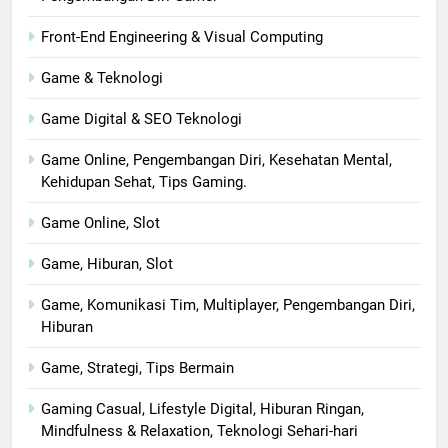
Front-End Engineering & Visual Computing
Game & Teknologi
Game Digital & SEO Teknologi
Game Online, Pengembangan Diri, Kesehatan Mental,
Kehidupan Sehat, Tips Gaming.
Game Online, Slot
Game, Hiburan, Slot
Game, Komunikasi Tim, Multiplayer, Pengembangan Diri,
Hiburan
Game, Strategi, Tips Bermain
Gaming Casual, Lifestyle Digital, Hiburan Ringan,
Mindfulness & Relaxation, Teknologi Sehari-hari