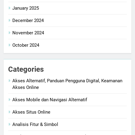
January 2025
December 2024
November 2024
October 2024
Categories
Akses Alternatif, Panduan Pengguna Digital, Keamanan
Akses Online
Akses Mobile dan Navigasi Alternatif
Akses Situs Online
Analisis Fitur & Simbol