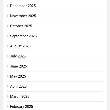
December 2025
November 2025
October 2025
September 2025
August 2025
July 2025
June 2025
May 2025
April 2025
March 2025
February 2025