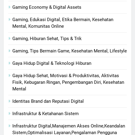
Gaming Economy & Digital Assets
Gaming, Edukasi Digital, Etika Bermain, Kesehatan
Mental, Komunitas Online
Gaming, Hiburan Sehat, Tips & Trik
Gaming, Tips Bermain Game, Kesehatan Mental, Lifestyle
Gaya Hidup Digital & Teknologi Hiburan
Gaya Hidup Sehat, Motivasi & Produktivitas, Aktivitas
Fisik, Kebugaran Ringan, Pengembangan Diri, Kesehatan
Mental
Identitas Brand dan Reputasi Digital
Infrastruktur & Ketahanan Sistem
Infrastruktur Digital,Manajemen Akses Online,Keandalan
Sistem,Optimalisasi Layanan,Pengalaman Pengguna