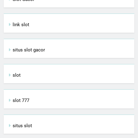
link slot
situs slot gacor
slot
slot 777
situs slot