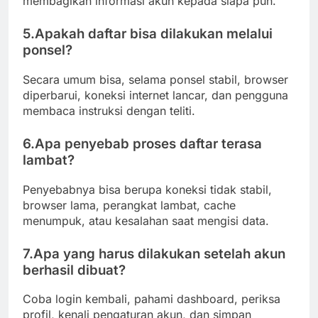
membagikan informasi akun kepada siapa pun.
5.Apakah daftar bisa dilakukan melalui
ponsel?
Secara umum bisa, selama ponsel stabil, browser
diperbarui, koneksi internet lancar, dan pengguna
membaca instruksi dengan teliti.
6.Apa penyebab proses daftar terasa
lambat?
Penyebabnya bisa berupa koneksi tidak stabil,
browser lama, perangkat lambat, cache
menumpuk, atau kesalahan saat mengisi data.
7.Apa yang harus dilakukan setelah akun
berhasil dibuat?
Coba login kembali, pahami dashboard, periksa
profil, kenali pengaturan akun, dan simpan