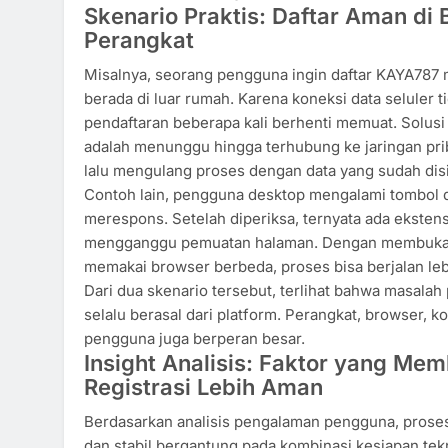
Skenario Praktis: Daftar Aman di 
Perangkat
Misalnya, seorang pengguna ingin daftar KAYA787 m
berada di luar rumah. Karena koneksi data seluler ti
pendaftaran beberapa kali berhenti memuat. Solusi
adalah menunggu hingga terhubung ke jaringan priba
lalu mengulang proses dengan data yang sudah dis
Contoh lain, pengguna desktop mengalami tombol da
merespons. Setelah diperiksa, ternyata ada eksten
mengganggu pemuatan halaman. Dengan membuka 
memakai browser berbeda, proses bisa berjalan leb
Dari dua skenario tersebut, terlihat bahwa masalah 
selalu berasal dari platform. Perangkat, browser, k
pengguna juga berperan besar.
Insight Analisis: Faktor yang Me
Registrasi Lebih Aman
Berdasarkan analisis pengalaman pengguna, prose
dan stabil bergantung pada kombinasi kesiapan tekn