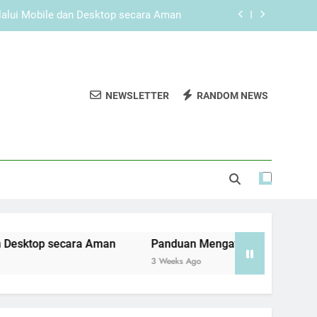
lalui Mobile dan Desktop secara Aman
ihan Halaman pada KAYA787 Alternatif
87 Alternatif melalui Browser Mobile
NEWSLETTER
RANDOM NEWS
ngkat Mobile dan Desktop secara Aman
lalui Mobile dan Desktop secara Aman
ihan Halaman pada KAYA787 Alternatif
87 Alternatif melalui Browser Mobile
ecara Aman
Panduan Mengatasi Pengalihan Halaman pad
3 Weeks Ago