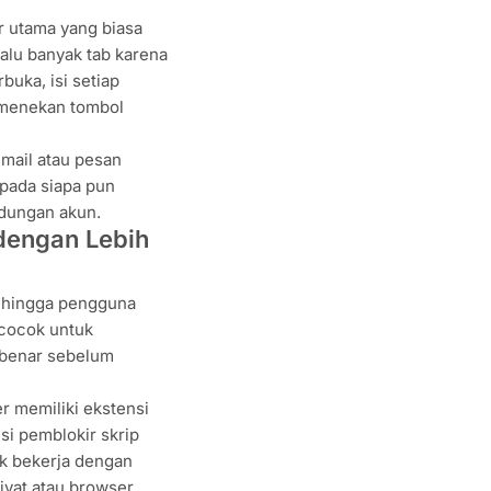
r utama yang biasa
lalu banyak tab karena
uka, isi setiap
 menekan tombol
 email atau pesan
epada siapa pun
ndungan akun.
dengan Lebih
sehingga pengguna
 cocok untuk
 benar sebelum
 memiliki ekstensi
i pemblokir skrip
ak bekerja dengan
ivat atau browser