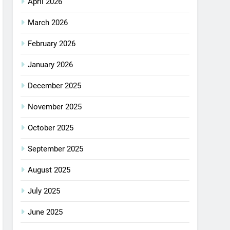
April 2026
March 2026
February 2026
January 2026
December 2025
November 2025
October 2025
September 2025
August 2025
July 2025
June 2025