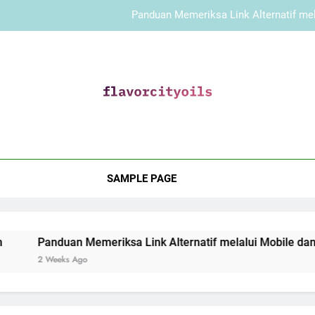
Panduan Memeriksa Link Alternatif me
Panduan Mengatasi Pengal
Panduan Mengakses KAYA7
Panduan Memeriksa Link Alternatif melalui Pera
vor City Oils
Panduan Memeriksa Link Alternatif me
inyak Esensial Dan Rempah Pilihan Di Flavor City Oils.
Panduan Mengatasi Pengal
SAMPLE PAGE
Panduan Mengakses KAYA7
uan Memeriksa Link Alternatif melalui Mobile dan Desktop s
ks Ago