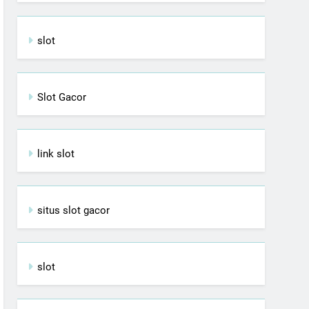
slot
Slot Gacor
link slot
situs slot gacor
slot