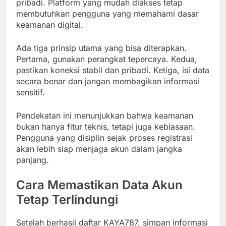
pribadi. Platform yang mudah diakses tetap
membutuhkan pengguna yang memahami dasar
keamanan digital.
Ada tiga prinsip utama yang bisa diterapkan.
Pertama, gunakan perangkat tepercaya. Kedua,
pastikan koneksi stabil dan pribadi. Ketiga, isi data
secara benar dan jangan membagikan informasi
sensitif.
Pendekatan ini menunjukkan bahwa keamanan
bukan hanya fitur teknis, tetapi juga kebiasaan.
Pengguna yang disiplin sejak proses registrasi
akan lebih siap menjaga akun dalam jangka
panjang.
Cara Memastikan Data Akun
Tetap Terlindungi
Setelah berhasil daftar KAYA787, simpan informasi