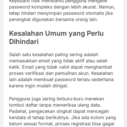
Keyboard fisik membantu pengguna mengetik
password kompleks dengan lebih akurat. Namun,
tetap hindari menyimpan password otomatis jika
perangkat digunakan bersama orang lain.
Kesalahan Umum yang Perlu
Dihindari
Salah satu kesalahan paling sering adalah
memasukkan email yang tidak aktif atau salah
ketik. Email yang tidak valid dapat menghambat
proses verifikasi dan pemulihan akun. Kesalahan
lain adalah membuat password terlalu sederhana
karena ingin mudah diingat.
Pengguna juga sering terburu-buru menekan
tombol daftar tanpa memeriksa ulang data.
Padahal, pengecekan singkat dapat mencegah
kendala di tahap berikutnya. Jika ada kolom yang
belum sesuai format, proses registrasi bisa gagal