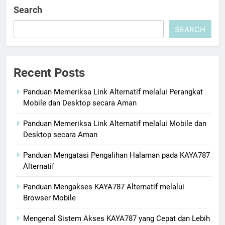
Search
SEARCH
Recent Posts
Panduan Memeriksa Link Alternatif melalui Perangkat
Mobile dan Desktop secara Aman
Panduan Memeriksa Link Alternatif melalui Mobile dan
Desktop secara Aman
Panduan Mengatasi Pengalihan Halaman pada KAYA787
Alternatif
Panduan Mengakses KAYA787 Alternatif melalui
Browser Mobile
Mengenal Sistem Akses KAYA787 yang Cepat dan Lebih