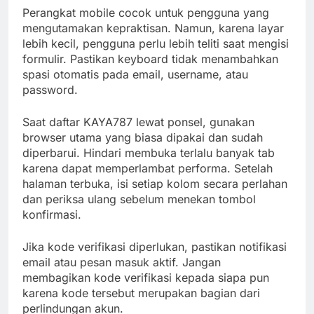
Perangkat mobile cocok untuk pengguna yang
mengutamakan kepraktisan. Namun, karena layar
lebih kecil, pengguna perlu lebih teliti saat mengisi
formulir. Pastikan keyboard tidak menambahkan
spasi otomatis pada email, username, atau
password.
Saat daftar KAYA787 lewat ponsel, gunakan
browser utama yang biasa dipakai dan sudah
diperbarui. Hindari membuka terlalu banyak tab
karena dapat memperlambat performa. Setelah
halaman terbuka, isi setiap kolom secara perlahan
dan periksa ulang sebelum menekan tombol
konfirmasi.
Jika kode verifikasi diperlukan, pastikan notifikasi
email atau pesan masuk aktif. Jangan
membagikan kode verifikasi kepada siapa pun
karena kode tersebut merupakan bagian dari
perlindungan akun.