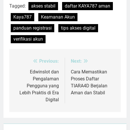
Tagged:
akses stabil
daftar KAYA787 aman
Kaya787
Keamanan Akun
panduan registrasi
tips akses digital
verifikasi akun
Previous:
Next:
Post
navigation
Edwinslot dan
Cara Memastikan
Pengalaman
Proses Daftar
Pengguna yang
TIARA4D Berjalan
Lebih Praktis di Era
Aman dan Stabil
Digital