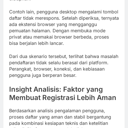
Contoh lain, pengguna desktop mengalami tombol
daftar tidak merespons. Setelah diperiksa, ternyata
ada ekstensi browser yang mengganggu
pemuatan halaman. Dengan membuka mode
privat atau memakai browser berbeda, proses
bisa berjalan lebih lancar.
Dari dua skenario tersebut, terlihat bahwa masalah
pendaftaran tidak selalu berasal dari platform.
Perangkat, browser, koneksi, dan kebiasaan
pengguna juga berperan besar.
Insight Analisis: Faktor yang
Membuat Registrasi Lebih Aman
Berdasarkan analisis pengalaman pengguna,
proses daftar yang aman dan stabil bergantung
pada kombinasi kesiapan teknis dan ketelitian