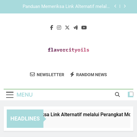
Skip
Panduan Mengatasi Pengalihan Halaman pada
to
KAYA787 Alternatif
content
Panduan Mengakses KAYA787 Alternatif melalui
Browser Mobile
Panduan Memeriksa Link Alternatif melalui
Perangkat Mobile dan Desktop secara Aman
Panduan Memeriksa Link Alternatif melalui
Mobile dan Desktop secara Aman
Panduan Mengatasi Pengalihan Halaman pada
KAYA787 Alternatif
Flavor City Oils
Dapatkan Minyak Esensial Dan Rempah
Panduan Mengakses KAYA787 Alternatif melalui
NEWSLETTER
RANDOM NEWS
Browser Mobile
Pilihan Di Flavor City Oils.
MENU
nduan Memeriksa Link Alternatif melalui Perangkat Mobile d
HEADLINES
Weeks Ago