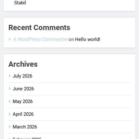
Stabil
Recent Comments
A WordPress Commenter
on
Hello world!
Archives
July 2026
June 2026
May 2026
April 2026
March 2026