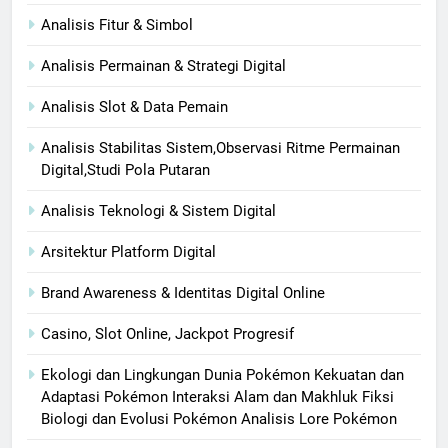
Analisis Fitur & Simbol
Analisis Permainan & Strategi Digital
Analisis Slot & Data Pemain
Analisis Stabilitas Sistem,Observasi Ritme Permainan
Digital,Studi Pola Putaran
Analisis Teknologi & Sistem Digital
Arsitektur Platform Digital
Brand Awareness & Identitas Digital Online
Casino, Slot Online, Jackpot Progresif
Ekologi dan Lingkungan Dunia Pokémon Kekuatan dan
Adaptasi Pokémon Interaksi Alam dan Makhluk Fiksi
Biologi dan Evolusi Pokémon Analisis Lore Pokémon