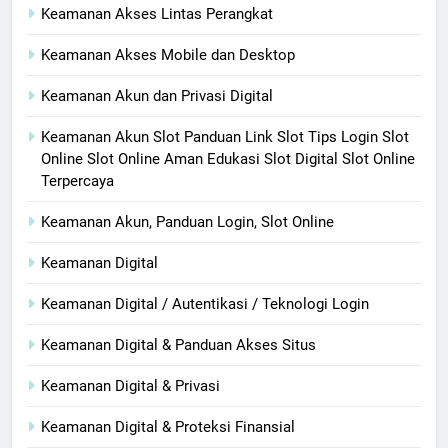
Keamanan Akses Lintas Perangkat
Keamanan Akses Mobile dan Desktop
Keamanan Akun dan Privasi Digital
Keamanan Akun Slot Panduan Link Slot Tips Login Slot
Online Slot Online Aman Edukasi Slot Digital Slot Online
Terpercaya
Keamanan Akun, Panduan Login, Slot Online
Keamanan Digital
Keamanan Digital / Autentikasi / Teknologi Login
Keamanan Digital & Panduan Akses Situs
Keamanan Digital & Privasi
Keamanan Digital & Proteksi Finansial