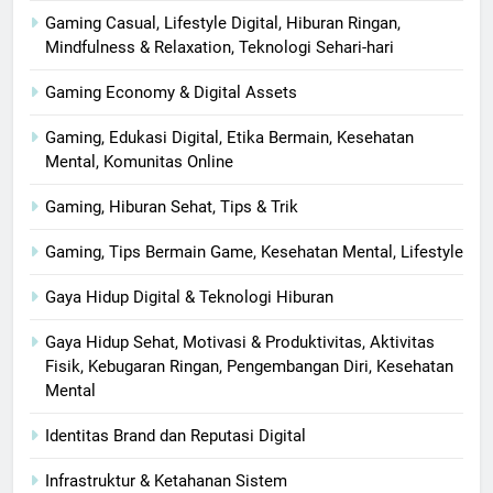
Gaming Casual, Lifestyle Digital, Hiburan Ringan,
Mindfulness & Relaxation, Teknologi Sehari-hari
Gaming Economy & Digital Assets
Gaming, Edukasi Digital, Etika Bermain, Kesehatan
Mental, Komunitas Online
Gaming, Hiburan Sehat, Tips & Trik
Gaming, Tips Bermain Game, Kesehatan Mental, Lifestyle
Gaya Hidup Digital & Teknologi Hiburan
Gaya Hidup Sehat, Motivasi & Produktivitas, Aktivitas
Fisik, Kebugaran Ringan, Pengembangan Diri, Kesehatan
Mental
Identitas Brand dan Reputasi Digital
Infrastruktur & Ketahanan Sistem