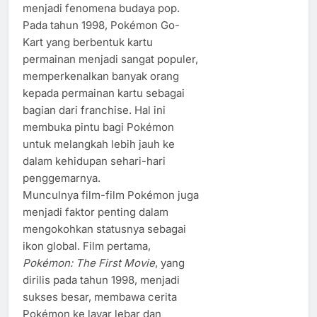
menjadi fenomena budaya pop.
Pada tahun 1998, Pokémon Go-
Kart yang berbentuk kartu
permainan menjadi sangat populer,
memperkenalkan banyak orang
kepada permainan kartu sebagai
bagian dari franchise. Hal ini
membuka pintu bagi Pokémon
untuk melangkah lebih jauh ke
dalam kehidupan sehari-hari
penggemarnya.
Munculnya film-film Pokémon juga
menjadi faktor penting dalam
mengokohkan statusnya sebagai
ikon global. Film pertama,
Pokémon: The First Movie
, yang
dirilis pada tahun 1998, menjadi
sukses besar, membawa cerita
Pokémon ke layar lebar dan