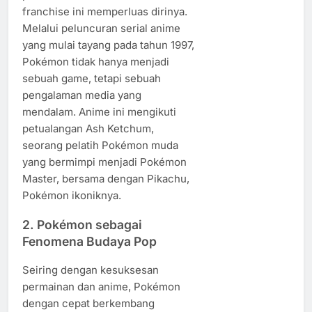
franchise ini memperluas dirinya.
Melalui peluncuran serial anime
yang mulai tayang pada tahun 1997,
Pokémon tidak hanya menjadi
sebuah game, tetapi sebuah
pengalaman media yang
mendalam. Anime ini mengikuti
petualangan Ash Ketchum,
seorang pelatih Pokémon muda
yang bermimpi menjadi Pokémon
Master, bersama dengan Pikachu,
Pokémon ikoniknya.
2.
Pokémon sebagai
Fenomena Budaya Pop
Seiring dengan kesuksesan
permainan dan anime, Pokémon
dengan cepat berkembang