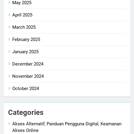
May 2025
April 2025
March 2025
February 2025
January 2025
December 2024
November 2024
October 2024
Categories
Akses Alternatif, Panduan Pengguna Digital, Keamanan
Akses Online