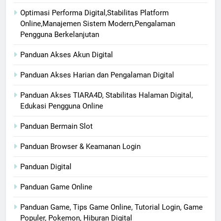
Optimasi Performa Digital,Stabilitas Platform
Online,Manajemen Sistem Modern,Pengalaman
Pengguna Berkelanjutan
Panduan Akses Akun Digital
Panduan Akses Harian dan Pengalaman Digital
Panduan Akses TIARA4D, Stabilitas Halaman Digital,
Edukasi Pengguna Online
Panduan Bermain Slot
Panduan Browser & Keamanan Login
Panduan Digital
Panduan Game Online
Panduan Game, Tips Game Online, Tutorial Login, Game
Populer, Pokemon, Hiburan Digital