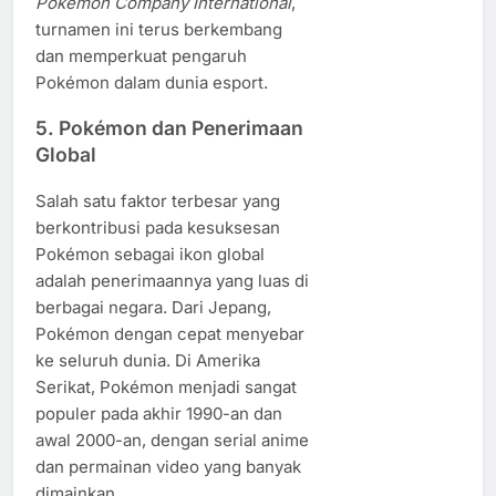
Pokémon Company International
,
turnamen ini terus berkembang
dan memperkuat pengaruh
Pokémon dalam dunia esport.
5.
Pokémon dan Penerimaan
Global
Salah satu faktor terbesar yang
berkontribusi pada kesuksesan
Pokémon sebagai ikon global
adalah penerimaannya yang luas di
berbagai negara. Dari Jepang,
Pokémon dengan cepat menyebar
ke seluruh dunia. Di Amerika
Serikat, Pokémon menjadi sangat
populer pada akhir 1990-an dan
awal 2000-an, dengan serial anime
dan permainan video yang banyak
dimainkan.