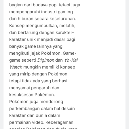
bagian dari budaya pop, tetapi juga
mempengaruhi industri gaming
dan hiburan secara keseluruhan.
Konsep mengumpulkan, melatih,
dan bertarung dengan karakter-
karakter unik menjadi dasar bagi
banyak game lainnya yang
mengikuti jejak Pokémon. Game-
game seperti
Digimon
dan
Yo-Kai
Watch
mungkin memiliki konsep
yang mirip dengan Pokémon,
tetapi tidak ada yang berhasil
menyamai pengaruh dan
kesuksesan Pokémon.
Pokémon juga mendorong
perkembangan dalam hal desain
karakter dan dunia dalam
permainan video. Keberagaman