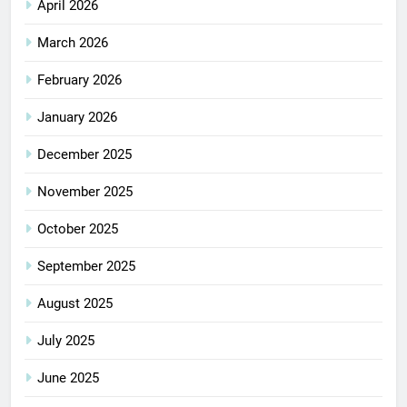
April 2026
March 2026
February 2026
January 2026
December 2025
November 2025
October 2025
September 2025
August 2025
July 2025
June 2025