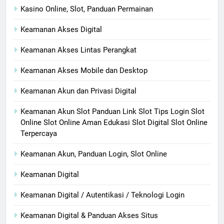
Kasino Online, Slot, Panduan Permainan
Keamanan Akses Digital
Keamanan Akses Lintas Perangkat
Keamanan Akses Mobile dan Desktop
Keamanan Akun dan Privasi Digital
Keamanan Akun Slot Panduan Link Slot Tips Login Slot
Online Slot Online Aman Edukasi Slot Digital Slot Online
Terpercaya
Keamanan Akun, Panduan Login, Slot Online
Keamanan Digital
Keamanan Digital / Autentikasi / Teknologi Login
Keamanan Digital & Panduan Akses Situs