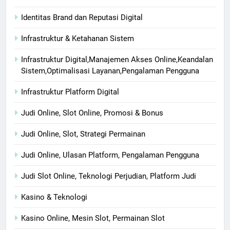
Identitas Brand dan Reputasi Digital
Infrastruktur & Ketahanan Sistem
Infrastruktur Digital,Manajemen Akses Online,Keandalan
Sistem,Optimalisasi Layanan,Pengalaman Pengguna
Infrastruktur Platform Digital
Judi Online, Slot Online, Promosi & Bonus
Judi Online, Slot, Strategi Permainan
Judi Online, Ulasan Platform, Pengalaman Pengguna
Judi Slot Online, Teknologi Perjudian, Platform Judi
Kasino & Teknologi
Kasino Online, Mesin Slot, Permainan Slot