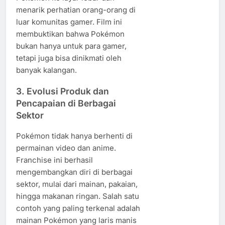
menarik perhatian orang-orang di
luar komunitas gamer. Film ini
membuktikan bahwa Pokémon
bukan hanya untuk para gamer,
tetapi juga bisa dinikmati oleh
banyak kalangan.
3.
Evolusi Produk dan
Pencapaian di Berbagai
Sektor
Pokémon tidak hanya berhenti di
permainan video dan anime.
Franchise ini berhasil
mengembangkan diri di berbagai
sektor, mulai dari mainan, pakaian,
hingga makanan ringan. Salah satu
contoh yang paling terkenal adalah
mainan Pokémon yang laris manis