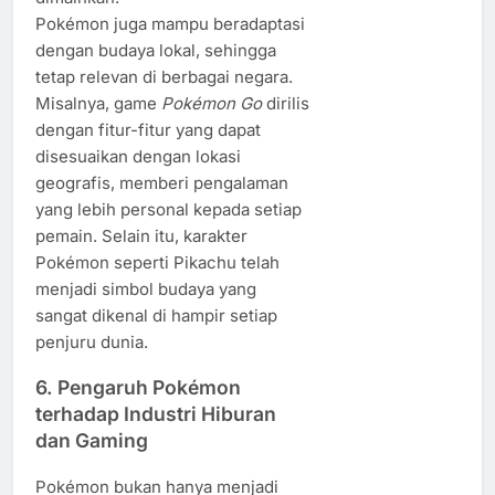
Pokémon juga mampu beradaptasi
dengan budaya lokal, sehingga
tetap relevan di berbagai negara.
Misalnya, game
Pokémon Go
dirilis
dengan fitur-fitur yang dapat
disesuaikan dengan lokasi
geografis, memberi pengalaman
yang lebih personal kepada setiap
pemain. Selain itu, karakter
Pokémon seperti Pikachu telah
menjadi simbol budaya yang
sangat dikenal di hampir setiap
penjuru dunia.
6.
Pengaruh Pokémon
terhadap Industri Hiburan
dan Gaming
Pokémon bukan hanya menjadi