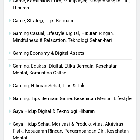
Game, Komunikasi Tim, Multiplayer, Pengembangan Diri,
Hiburan
Game, Strategi, Tips Bermain
Gaming Casual, Lifestyle Digital, Hiburan Ringan,
Mindfulness & Relaxation, Teknologi Sehari-hari
Gaming Economy & Digital Assets
Gaming, Edukasi Digital, Etika Bermain, Kesehatan
Mental, Komunitas Online
Gaming, Hiburan Sehat, Tips & Trik
Gaming, Tips Bermain Game, Kesehatan Mental, Lifestyle
Gaya Hidup Digital & Teknologi Hiburan
Gaya Hidup Sehat, Motivasi & Produktivitas, Aktivitas
Fisik, Kebugaran Ringan, Pengembangan Diri, Kesehatan
Mental