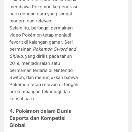
membawa Pokémon ke generasi
baru dengan cara yang sangat
modern dan relevan.
Selain itu, berbagai permainan
video Pokémon tetap menjadi
favorit di kalangan gamer. Seri
permainan
Pokémon Sword and
Shield
, yang dirilis pada tahun
2019, menjadi salah satu
permainan terlaris di Nintendo
Switch, dan menunjukkan bahwa
Pokémon tetap relevan di tengah
perkembangan teknologi dan
konsol baru.
4.
Pokémon dalam Dunia
Esports dan Kompetisi
Global