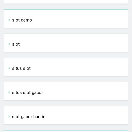
slot demo
slot
situs slot
situs slot gacor
slot gacor hari ini