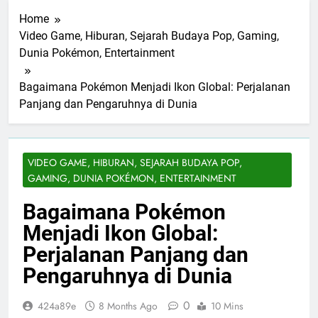
Home
Video Game, Hiburan, Sejarah Budaya Pop, Gaming,
Dunia Pokémon, Entertainment
Bagaimana Pokémon Menjadi Ikon Global: Perjalanan
Panjang dan Pengaruhnya di Dunia
VIDEO GAME, HIBURAN, SEJARAH BUDAYA POP,
GAMING, DUNIA POKÉMON, ENTERTAINMENT
Bagaimana Pokémon
Menjadi Ikon Global:
Perjalanan Panjang dan
Pengaruhnya di Dunia
0
424a89e
8 Months Ago
10 Mins