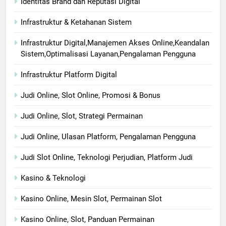
Identitas Brand dan Reputasi Digital
Infrastruktur & Ketahanan Sistem
Infrastruktur Digital,Manajemen Akses Online,Keandalan
Sistem,Optimalisasi Layanan,Pengalaman Pengguna
Infrastruktur Platform Digital
Judi Online, Slot Online, Promosi & Bonus
Judi Online, Slot, Strategi Permainan
Judi Online, Ulasan Platform, Pengalaman Pengguna
Judi Slot Online, Teknologi Perjudian, Platform Judi
Kasino & Teknologi
Kasino Online, Mesin Slot, Permainan Slot
Kasino Online, Slot, Panduan Permainan