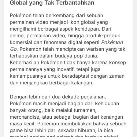
Global yang Tak Terbantahkan
Pokémon telah berkembang dari sebuah
permainan video menjadi ikon global yang
mengilhami berbagai aspek kehidupan. Dari
anime, permainan video, hingga produk-produk
komersial dan fenomena digital seperti
Pokémon
Go
, Pokémon telah menciptakan warisan yang tak
terhapuskan dalam budaya pop dunia.
Keberhasilan Pokémon tidak hanya karena konsep
permainannya yang inovatif, tetapi juga
kemampuannya untuk beradaptasi dengan zaman
dan menjangkau berbagai kalangan.
Dengan lebih dari dua dekade perjalanan,
Pokémon masih menjadi bagian dari kehidupan
banyak orang, baik melalui turnamen,
merchandise, atau sebagai bagian dari kenangan
masa kecil. Pokémon membuktikan bahwa sebuah
game bisa lebih dari sekadar hiburan; ia bisa