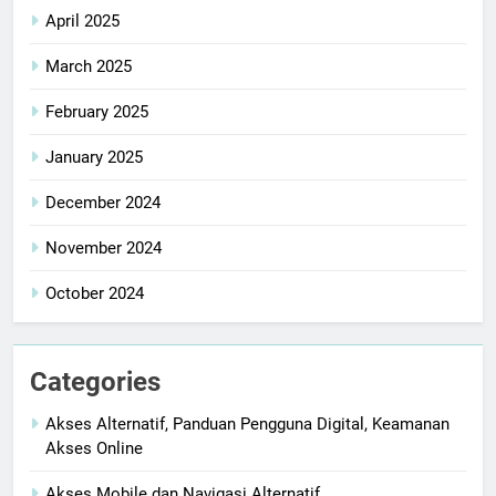
April 2025
March 2025
February 2025
January 2025
December 2024
November 2024
October 2024
Categories
Akses Alternatif, Panduan Pengguna Digital, Keamanan
Akses Online
Akses Mobile dan Navigasi Alternatif