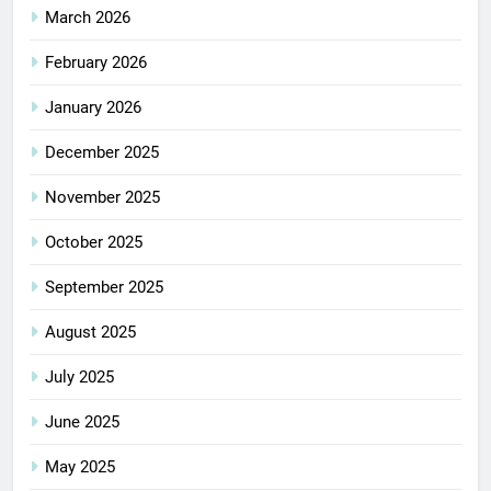
March 2026
February 2026
January 2026
December 2025
November 2025
October 2025
September 2025
August 2025
July 2025
June 2025
May 2025