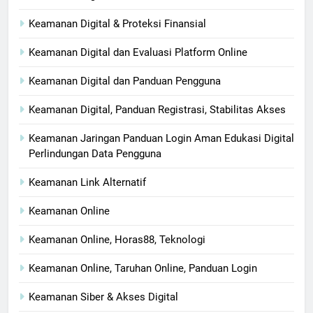
Keamanan Digital & Proteksi Finansial
Keamanan Digital dan Evaluasi Platform Online
Keamanan Digital dan Panduan Pengguna
Keamanan Digital, Panduan Registrasi, Stabilitas Akses
Keamanan Jaringan Panduan Login Aman Edukasi Digital
Perlindungan Data Pengguna
Keamanan Link Alternatif
Keamanan Online
Keamanan Online, Horas88, Teknologi
Keamanan Online, Taruhan Online, Panduan Login
Keamanan Siber & Akses Digital