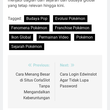
menjadi bagian dari sejarah dan budaya global
yang tetap relevan hingga kini.
Tagged:
Budaya Pop
Evolusi Pokémon
Fenomena Pokémon
Franchise Pokémon
Ikon Global
Permainan Video
Pokémon
Sejarah Pokémon
Previous:
Next:
Post
navigation
Cara Menang Besar
Cara Login Edwinslot
di Situs CorlaSlot
Agar Tidak Lupa
Tanpa
Password
Mengandalkan
Keberuntungan