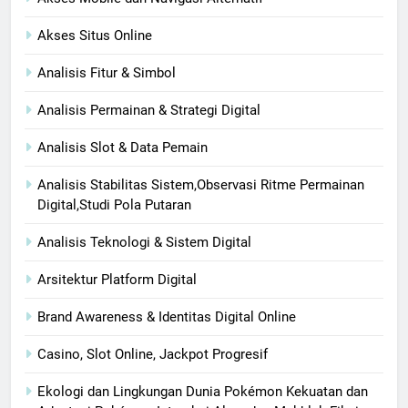
Akses Situs Online
Analisis Fitur & Simbol
Analisis Permainan & Strategi Digital
Analisis Slot & Data Pemain
Analisis Stabilitas Sistem,Observasi Ritme Permainan
Digital,Studi Pola Putaran
Analisis Teknologi & Sistem Digital
Arsitektur Platform Digital
Brand Awareness & Identitas Digital Online
Casino, Slot Online, Jackpot Progresif
Ekologi dan Lingkungan Dunia Pokémon Kekuatan dan