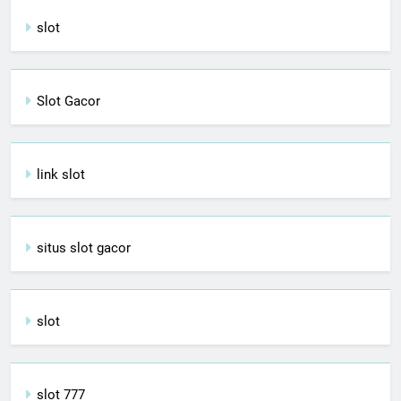
slot
Slot Gacor
link slot
situs slot gacor
slot
slot 777