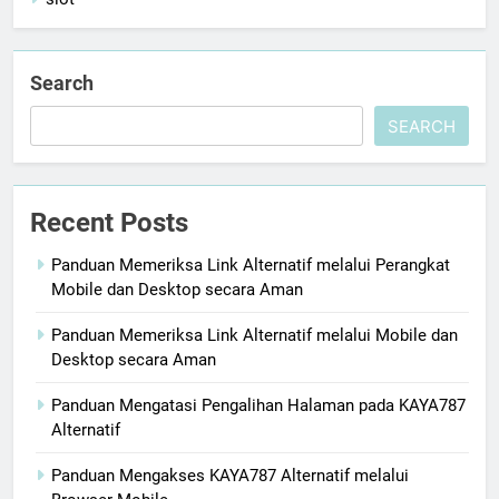
Search
SEARCH
Recent Posts
Panduan Memeriksa Link Alternatif melalui Perangkat
Mobile dan Desktop secara Aman
Panduan Memeriksa Link Alternatif melalui Mobile dan
Desktop secara Aman
Panduan Mengatasi Pengalihan Halaman pada KAYA787
Alternatif
Panduan Mengakses KAYA787 Alternatif melalui