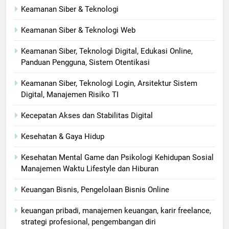
Keamanan Siber & Teknologi
Keamanan Siber & Teknologi Web
Keamanan Siber, Teknologi Digital, Edukasi Online,
Panduan Pengguna, Sistem Otentikasi
Keamanan Siber, Teknologi Login, Arsitektur Sistem
Digital, Manajemen Risiko TI
Kecepatan Akses dan Stabilitas Digital
Kesehatan & Gaya Hidup
Kesehatan Mental Game dan Psikologi Kehidupan Sosial
Manajemen Waktu Lifestyle dan Hiburan
Keuangan Bisnis, Pengelolaan Bisnis Online
keuangan pribadi, manajemen keuangan, karir freelance,
strategi profesional, pengembangan diri