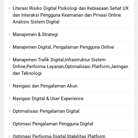
Literasi Risiko Digital Psikologi dan Kebiasaan Sehat UX
dan Interaksi Pengguna Keamanan dan Privasi Online
Analisis Sistem Digital
Manajemen & Strategi
Manajemen Digital, Pengalaman Pengguna Online
Manajemen Trafik Digital,Infrastruktur Sistem
Online,Performa Layanan,Optimalisasi Platform,Jaringan
dan Teknologi
Navigasi dan Pengalaman Akun
Navigasi Digital & User Experience
Optimalisasi Pengalaman Digital
Optimasi Pengalaman Pengguna Digital
Optimasi Performa Digital,Stabilitas Platform