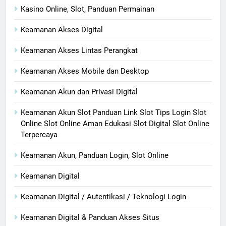
Kasino Online, Slot, Panduan Permainan
Keamanan Akses Digital
Keamanan Akses Lintas Perangkat
Keamanan Akses Mobile dan Desktop
Keamanan Akun dan Privasi Digital
Keamanan Akun Slot Panduan Link Slot Tips Login Slot
Online Slot Online Aman Edukasi Slot Digital Slot Online
Terpercaya
Keamanan Akun, Panduan Login, Slot Online
Keamanan Digital
Keamanan Digital / Autentikasi / Teknologi Login
Keamanan Digital & Panduan Akses Situs