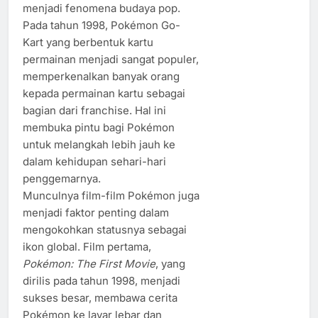
menjadi fenomena budaya pop.
Pada tahun 1998, Pokémon Go-
Kart yang berbentuk kartu
permainan menjadi sangat populer,
memperkenalkan banyak orang
kepada permainan kartu sebagai
bagian dari franchise. Hal ini
membuka pintu bagi Pokémon
untuk melangkah lebih jauh ke
dalam kehidupan sehari-hari
penggemarnya.
Munculnya film-film Pokémon juga
menjadi faktor penting dalam
mengokohkan statusnya sebagai
ikon global. Film pertama,
Pokémon: The First Movie
, yang
dirilis pada tahun 1998, menjadi
sukses besar, membawa cerita
Pokémon ke layar lebar dan