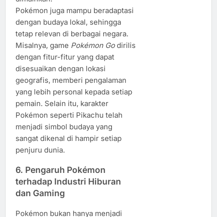
Pokémon juga mampu beradaptasi
dengan budaya lokal, sehingga
tetap relevan di berbagai negara.
Misalnya, game
Pokémon Go
dirilis
dengan fitur-fitur yang dapat
disesuaikan dengan lokasi
geografis, memberi pengalaman
yang lebih personal kepada setiap
pemain. Selain itu, karakter
Pokémon seperti Pikachu telah
menjadi simbol budaya yang
sangat dikenal di hampir setiap
penjuru dunia.
6.
Pengaruh Pokémon
terhadap Industri Hiburan
dan Gaming
Pokémon bukan hanya menjadi