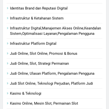
Identitas Brand dan Reputasi Digital
Infrastruktur & Ketahanan Sistem
Infrastruktur Digital,Manajemen Akses Online,Keandalan
Sistem,Optimalisasi Layanan,Pengalaman Pengguna
Infrastruktur Platform Digital
Judi Online, Slot Online, Promosi & Bonus
Judi Online, Slot, Strategi Permainan
Judi Online, Ulasan Platform, Pengalaman Pengguna
Judi Slot Online, Teknologi Perjudian, Platform Judi
Kasino & Teknologi
Kasino Online, Mesin Slot, Permainan Slot