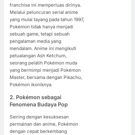
franchise ini memperluas dirinya.
Melalui peluncuran serial anime
yang mulai tayang pada tahun 1997,
Pokémon tidak hanya menjadi
sebuah game, tetapi sebuah
pengalaman media yang
mendalam. Anime ini mengikuti
petualangan Ash Ketchum,
seorang pelatih Pokémon muda
yang bermimpi menjadi Pokémon
Master, bersama dengan Pikachu,
Pokémon ikoniknya.
2.
Pokémon sebagai
Fenomena Budaya Pop
Seiring dengan kesuksesan
permainan dan anime, Pokémon
dengan cepat berkembang