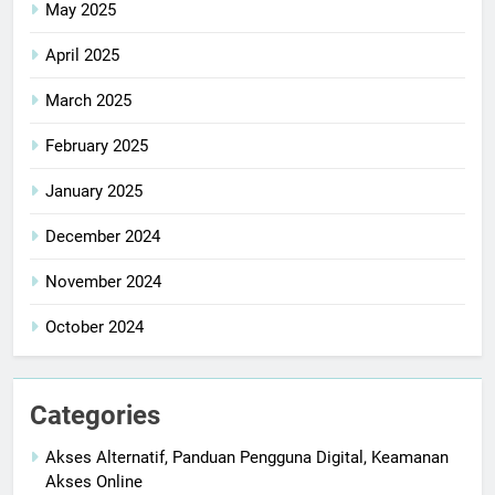
May 2025
April 2025
March 2025
February 2025
January 2025
December 2024
November 2024
October 2024
Categories
Akses Alternatif, Panduan Pengguna Digital, Keamanan
Akses Online