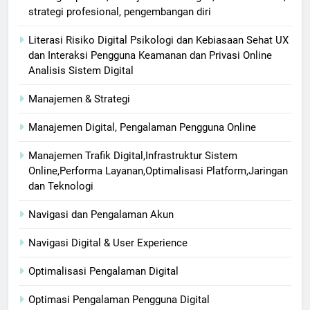
strategi profesional, pengembangan diri
Literasi Risiko Digital Psikologi dan Kebiasaan Sehat UX
dan Interaksi Pengguna Keamanan dan Privasi Online
Analisis Sistem Digital
Manajemen & Strategi
Manajemen Digital, Pengalaman Pengguna Online
Manajemen Trafik Digital,Infrastruktur Sistem
Online,Performa Layanan,Optimalisasi Platform,Jaringan
dan Teknologi
Navigasi dan Pengalaman Akun
Navigasi Digital & User Experience
Optimalisasi Pengalaman Digital
Optimasi Pengalaman Pengguna Digital