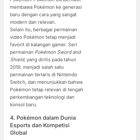
membawa Pokémon ke generasi
baru dengan cara yang sangat
modern dan relevan.
Selain itu, berbagai permainan
video Pokémon tetap menjadi
favorit di kalangan gamer. Seri
permainan
Pokémon Sword and
Shield
, yang dirilis pada tahun
2019, menjadi salah satu
permainan terlaris di Nintendo
Switch, dan menunjukkan bahwa
Pokémon tetap relevan di tengah
perkembangan teknologi dan
konsol baru.
4.
Pokémon dalam Dunia
Esports dan Kompetisi
Global