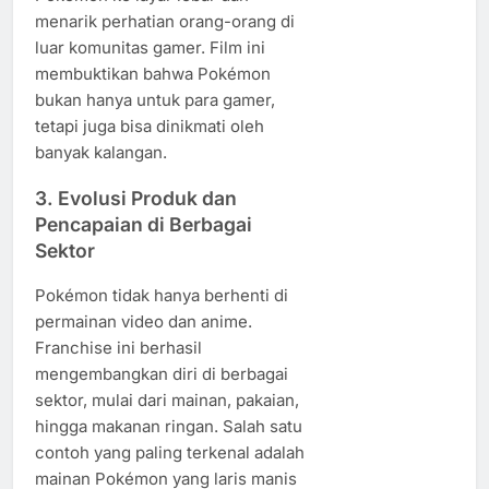
menarik perhatian orang-orang di
luar komunitas gamer. Film ini
membuktikan bahwa Pokémon
bukan hanya untuk para gamer,
tetapi juga bisa dinikmati oleh
banyak kalangan.
3.
Evolusi Produk dan
Pencapaian di Berbagai
Sektor
Pokémon tidak hanya berhenti di
permainan video dan anime.
Franchise ini berhasil
mengembangkan diri di berbagai
sektor, mulai dari mainan, pakaian,
hingga makanan ringan. Salah satu
contoh yang paling terkenal adalah
mainan Pokémon yang laris manis