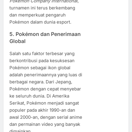
Pokémon Company International
,
turnamen ini terus berkembang
dan memperkuat pengaruh
Pokémon dalam dunia esport.
5.
Pokémon dan Penerimaan
Global
Salah satu faktor terbesar yang
berkontribusi pada kesuksesan
Pokémon sebagai ikon global
adalah penerimaannya yang luas di
berbagai negara. Dari Jepang,
Pokémon dengan cepat menyebar
ke seluruh dunia. Di Amerika
Serikat, Pokémon menjadi sangat
populer pada akhir 1990-an dan
awal 2000-an, dengan serial anime
dan permainan video yang banyak
dimainkan.