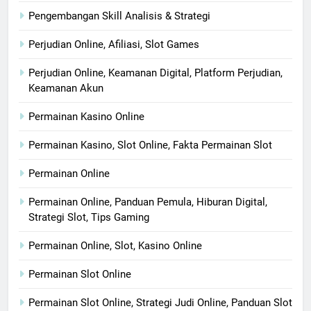
Pengembangan Skill Analisis & Strategi
Perjudian Online, Afiliasi, Slot Games
Perjudian Online, Keamanan Digital, Platform Perjudian,
Keamanan Akun
Permainan Kasino Online
Permainan Kasino, Slot Online, Fakta Permainan Slot
Permainan Online
Permainan Online, Panduan Pemula, Hiburan Digital,
Strategi Slot, Tips Gaming
Permainan Online, Slot, Kasino Online
Permainan Slot Online
Permainan Slot Online, Strategi Judi Online, Panduan Slot