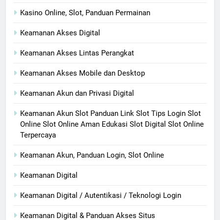
Kasino Online, Slot, Panduan Permainan
Keamanan Akses Digital
Keamanan Akses Lintas Perangkat
Keamanan Akses Mobile dan Desktop
Keamanan Akun dan Privasi Digital
Keamanan Akun Slot Panduan Link Slot Tips Login Slot
Online Slot Online Aman Edukasi Slot Digital Slot Online
Terpercaya
Keamanan Akun, Panduan Login, Slot Online
Keamanan Digital
Keamanan Digital / Autentikasi / Teknologi Login
Keamanan Digital & Panduan Akses Situs