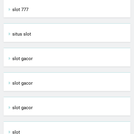
slot 777
situs slot
slot gacor
slot gacor
slot gacor
slot