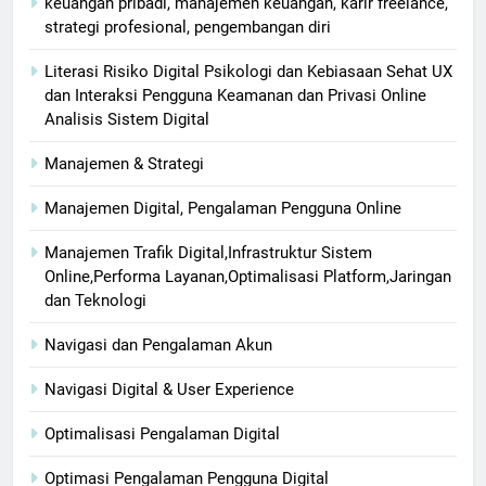
keuangan pribadi, manajemen keuangan, karir freelance,
strategi profesional, pengembangan diri
Literasi Risiko Digital Psikologi dan Kebiasaan Sehat UX
dan Interaksi Pengguna Keamanan dan Privasi Online
Analisis Sistem Digital
Manajemen & Strategi
Manajemen Digital, Pengalaman Pengguna Online
Manajemen Trafik Digital,Infrastruktur Sistem
Online,Performa Layanan,Optimalisasi Platform,Jaringan
dan Teknologi
Navigasi dan Pengalaman Akun
Navigasi Digital & User Experience
Optimalisasi Pengalaman Digital
Optimasi Pengalaman Pengguna Digital