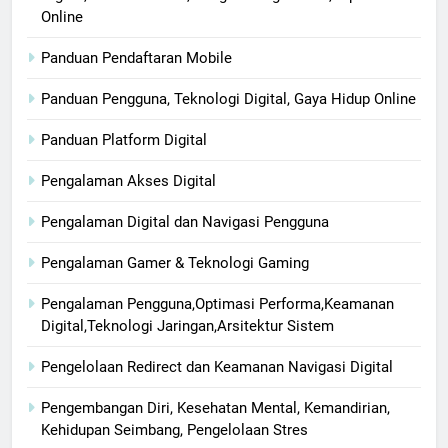
Online
Panduan Pendaftaran Mobile
Panduan Pengguna, Teknologi Digital, Gaya Hidup Online
Panduan Platform Digital
Pengalaman Akses Digital
Pengalaman Digital dan Navigasi Pengguna
Pengalaman Gamer & Teknologi Gaming
Pengalaman Pengguna,Optimasi Performa,Keamanan
Digital,Teknologi Jaringan,Arsitektur Sistem
Pengelolaan Redirect dan Keamanan Navigasi Digital
Pengembangan Diri, Kesehatan Mental, Kemandirian,
Kehidupan Seimbang, Pengelolaan Stres