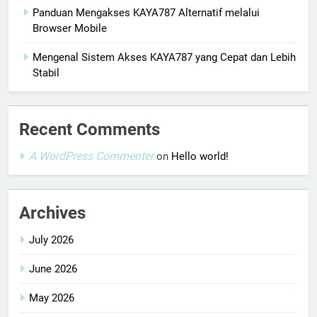
Panduan Mengakses KAYA787 Alternatif melalui
Browser Mobile
Mengenal Sistem Akses KAYA787 yang Cepat dan Lebih
Stabil
Recent Comments
A WordPress Commenter
on
Hello world!
Archives
July 2026
June 2026
May 2026