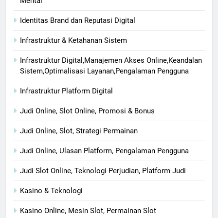
Mental
Identitas Brand dan Reputasi Digital
Infrastruktur & Ketahanan Sistem
Infrastruktur Digital,Manajemen Akses Online,Keandalan
Sistem,Optimalisasi Layanan,Pengalaman Pengguna
Infrastruktur Platform Digital
Judi Online, Slot Online, Promosi & Bonus
Judi Online, Slot, Strategi Permainan
Judi Online, Ulasan Platform, Pengalaman Pengguna
Judi Slot Online, Teknologi Perjudian, Platform Judi
Kasino & Teknologi
Kasino Online, Mesin Slot, Permainan Slot