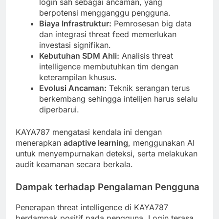
login sah sebagai ancaman, yang
berpotensi mengganggu pengguna.
Biaya Infrastruktur:
Pemrosesan big data
dan integrasi threat feed memerlukan
investasi signifikan.
Kebutuhan SDM Ahli:
Analisis threat
intelligence membutuhkan tim dengan
keterampilan khusus.
Evolusi Ancaman:
Teknik serangan terus
berkembang sehingga intelijen harus selalu
diperbarui.
KAYA787 mengatasi kendala ini dengan
menerapkan
adaptive learning
, menggunakan AI
untuk menyempurnakan deteksi, serta melakukan
audit keamanan secara berkala.
Dampak terhadap Pengalaman Pengguna
Penerapan threat intelligence di KAYA787
berdampak positif pada pengguna. Login terasa