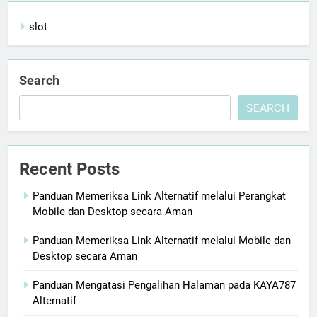
slot
Search
SEARCH
Recent Posts
Panduan Memeriksa Link Alternatif melalui Perangkat
Mobile dan Desktop secara Aman
Panduan Memeriksa Link Alternatif melalui Mobile dan
Desktop secara Aman
Panduan Mengatasi Pengalihan Halaman pada KAYA787
Alternatif