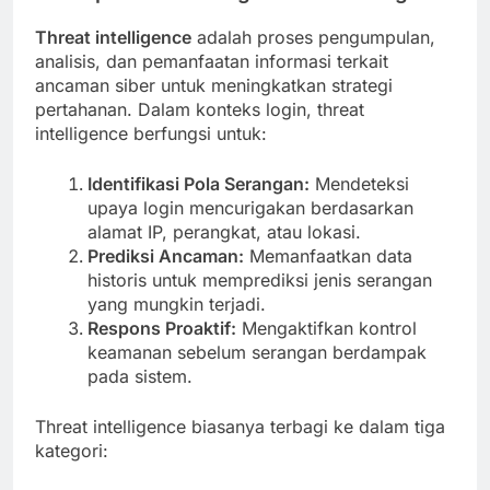
Threat intelligence
adalah proses pengumpulan,
analisis, dan pemanfaatan informasi terkait
ancaman siber untuk meningkatkan strategi
pertahanan. Dalam konteks login, threat
intelligence berfungsi untuk:
Identifikasi Pola Serangan:
Mendeteksi
upaya login mencurigakan berdasarkan
alamat IP, perangkat, atau lokasi.
Prediksi Ancaman:
Memanfaatkan data
historis untuk memprediksi jenis serangan
yang mungkin terjadi.
Respons Proaktif:
Mengaktifkan kontrol
keamanan sebelum serangan berdampak
pada sistem.
Threat intelligence biasanya terbagi ke dalam tiga
kategori: