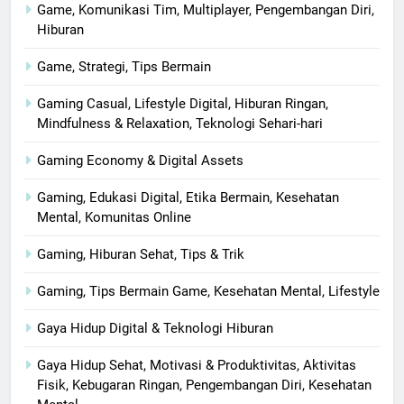
Game, Komunikasi Tim, Multiplayer, Pengembangan Diri,
Hiburan
Game, Strategi, Tips Bermain
Gaming Casual, Lifestyle Digital, Hiburan Ringan,
Mindfulness & Relaxation, Teknologi Sehari-hari
Gaming Economy & Digital Assets
Gaming, Edukasi Digital, Etika Bermain, Kesehatan
Mental, Komunitas Online
Gaming, Hiburan Sehat, Tips & Trik
Gaming, Tips Bermain Game, Kesehatan Mental, Lifestyle
Gaya Hidup Digital & Teknologi Hiburan
Gaya Hidup Sehat, Motivasi & Produktivitas, Aktivitas
Fisik, Kebugaran Ringan, Pengembangan Diri, Kesehatan