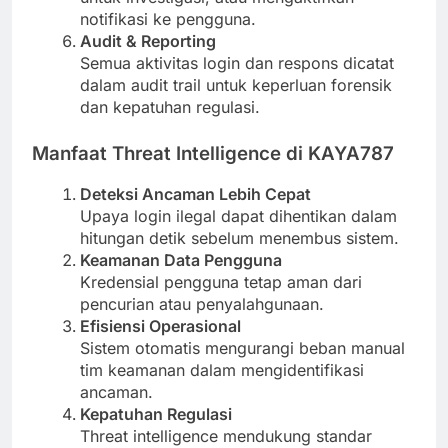
notifikasi ke pengguna.
Audit & Reporting
Semua aktivitas login dan respons dicatat
dalam audit trail untuk keperluan forensik
dan kepatuhan regulasi.
Manfaat Threat Intelligence di KAYA787
Deteksi Ancaman Lebih Cepat
Upaya login ilegal dapat dihentikan dalam
hitungan detik sebelum menembus sistem.
Keamanan Data Pengguna
Kredensial pengguna tetap aman dari
pencurian atau penyalahgunaan.
Efisiensi Operasional
Sistem otomatis mengurangi beban manual
tim keamanan dalam mengidentifikasi
ancaman.
Kepatuhan Regulasi
Threat intelligence mendukung standar