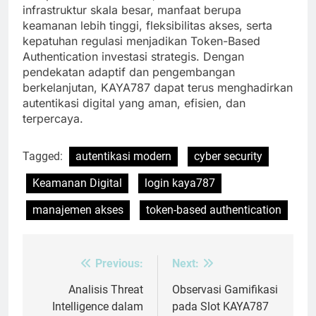
infrastruktur skala besar, manfaat berupa
keamanan lebih tinggi, fleksibilitas akses, serta
kepatuhan regulasi menjadikan Token-Based
Authentication investasi strategis. Dengan
pendekatan adaptif dan pengembangan
berkelanjutan, KAYA787 dapat terus menghadirkan
autentikasi digital yang aman, efisien, dan
terpercaya.
Tagged:
autentikasi modern
cyber security
Keamanan Digital
login kaya787
manajemen akses
token-based authentication
Previous:
Next:
Post
navigation
Analisis Threat
Observasi Gamifikasi
Intelligence dalam
pada Slot KAYA787