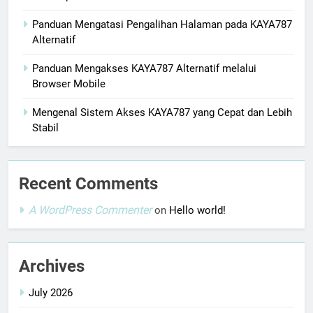
Panduan Mengatasi Pengalihan Halaman pada KAYA787
Alternatif
Panduan Mengakses KAYA787 Alternatif melalui
Browser Mobile
Mengenal Sistem Akses KAYA787 yang Cepat dan Lebih
Stabil
Recent Comments
A WordPress Commenter
on
Hello world!
Archives
July 2026