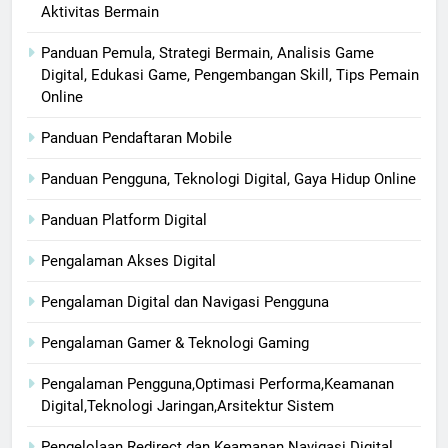
Aktivitas Bermain
Panduan Pemula, Strategi Bermain, Analisis Game
Digital, Edukasi Game, Pengembangan Skill, Tips Pemain
Online
Panduan Pendaftaran Mobile
Panduan Pengguna, Teknologi Digital, Gaya Hidup Online
Panduan Platform Digital
Pengalaman Akses Digital
Pengalaman Digital dan Navigasi Pengguna
Pengalaman Gamer & Teknologi Gaming
Pengalaman Pengguna,Optimasi Performa,Keamanan
Digital,Teknologi Jaringan,Arsitektur Sistem
Pengelolaan Redirect dan Keamanan Navigasi Digital