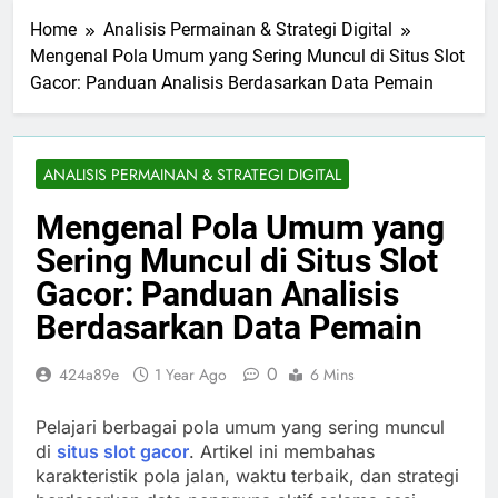
Home
Analisis Permainan & Strategi Digital
Mengenal Pola Umum yang Sering Muncul di Situs Slot
Gacor: Panduan Analisis Berdasarkan Data Pemain
ANALISIS PERMAINAN & STRATEGI DIGITAL
Mengenal Pola Umum yang
Sering Muncul di Situs Slot
Gacor: Panduan Analisis
Berdasarkan Data Pemain
0
424a89e
1 Year Ago
6 Mins
Pelajari berbagai pola umum yang sering muncul
di
situs slot gacor
. Artikel ini membahas
karakteristik pola jalan, waktu terbaik, dan strategi