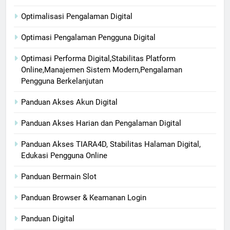
Optimalisasi Pengalaman Digital
Optimasi Pengalaman Pengguna Digital
Optimasi Performa Digital,Stabilitas Platform
Online,Manajemen Sistem Modern,Pengalaman
Pengguna Berkelanjutan
Panduan Akses Akun Digital
Panduan Akses Harian dan Pengalaman Digital
Panduan Akses TIARA4D, Stabilitas Halaman Digital,
Edukasi Pengguna Online
Panduan Bermain Slot
Panduan Browser & Keamanan Login
Panduan Digital