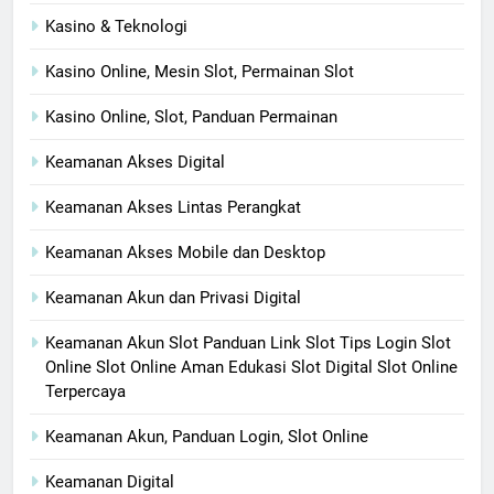
Kasino & Teknologi
Kasino Online, Mesin Slot, Permainan Slot
Kasino Online, Slot, Panduan Permainan
Keamanan Akses Digital
Keamanan Akses Lintas Perangkat
Keamanan Akses Mobile dan Desktop
Keamanan Akun dan Privasi Digital
Keamanan Akun Slot Panduan Link Slot Tips Login Slot
Online Slot Online Aman Edukasi Slot Digital Slot Online
Terpercaya
Keamanan Akun, Panduan Login, Slot Online
Keamanan Digital