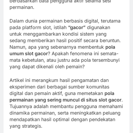
berdasarkan data pengguna aktif selama sesi
permainan.
Dalam dunia permainan berbasis digital, terutama
pada platform slot, istilah
“gacor”
digunakan
untuk menggambarkan kondisi sistem yang
sedang memberikan hasil positif secara beruntun.
Namun, apa yang sebenarnya membentuk
pola
umum slot gacor
? Apakah fenomena ini semata-
mata kebetulan, atau justru ada pola tersembunyi
yang dapat dikenali oleh pemain?
Artikel ini merangkum hasil pengamatan dan
eksperimen dari berbagai sumber komunitas
digital dan pemain aktif, guna memetakan
pola
permainan yang sering muncul di situs slot gacor
.
Tujuannya adalah membantu pengguna memahami
dinamika permainan, serta meningkatkan peluang
mendapatkan hasil optimal dengan pendekatan
yang strategis.