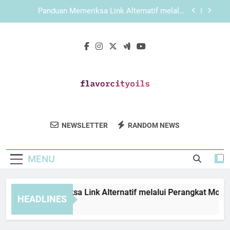
Skip
Panduan Mengatasi Pengalihan Halaman pada
to
KAYA787 Alternatif
content
Panduan Mengakses KAYA787 Alternatif melalui
Browser Mobile
Panduan Memeriksa Link Alternatif melalui
Perangkat Mobile dan Desktop secara Aman
Panduan Memeriksa Link Alternatif melalui
Mobile dan Desktop secara Aman
Panduan Mengatasi Pengalihan Halaman pada
KAYA787 Alternatif
Flavor City Oils
Dapatkan Minyak Esensial Dan Rempah
Panduan Mengakses KAYA787 Alternatif melalui
NEWSLETTER
RANDOM NEWS
Browser Mobile
Pilihan Di Flavor City Oils.
MENU
nduan Memeriksa Link Alternatif melalui Perangkat Mobile d
HEADLINES
eeks Ago