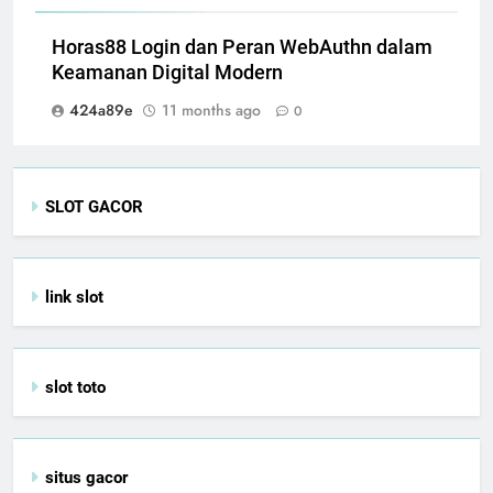
Horas88 Login dan Peran WebAuthn dalam
Keamanan Digital Modern
424a89e
11 months ago
0
SLOT GACOR
link slot
slot toto
situs gacor