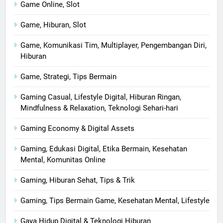
Game Online, Slot
Game, Hiburan, Slot
Game, Komunikasi Tim, Multiplayer, Pengembangan Diri,
Hiburan
Game, Strategi, Tips Bermain
Gaming Casual, Lifestyle Digital, Hiburan Ringan,
Mindfulness & Relaxation, Teknologi Sehari-hari
Gaming Economy & Digital Assets
Gaming, Edukasi Digital, Etika Bermain, Kesehatan
Mental, Komunitas Online
Gaming, Hiburan Sehat, Tips & Trik
Gaming, Tips Bermain Game, Kesehatan Mental, Lifestyle
Gaya Hidup Digital & Teknologi Hiburan