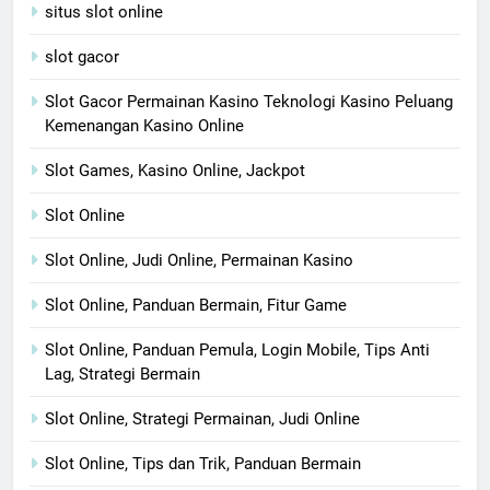
situs slot online
slot gacor
Slot Gacor Permainan Kasino Teknologi Kasino Peluang
Kemenangan Kasino Online
Slot Games, Kasino Online, Jackpot
Slot Online
Slot Online, Judi Online, Permainan Kasino
Slot Online, Panduan Bermain, Fitur Game
Slot Online, Panduan Pemula, Login Mobile, Tips Anti
Lag, Strategi Bermain
Slot Online, Strategi Permainan, Judi Online
Slot Online, Tips dan Trik, Panduan Bermain