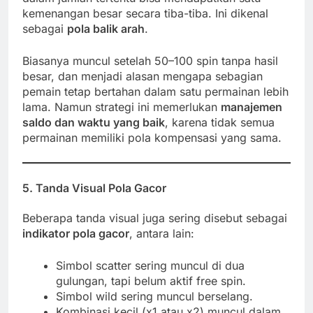
kemenangan besar secara tiba-tiba. Ini dikenal
sebagai
pola balik arah
.
Biasanya muncul setelah 50–100 spin tanpa hasil
besar, dan menjadi alasan mengapa sebagian
pemain tetap bertahan dalam satu permainan lebih
lama. Namun strategi ini memerlukan
manajemen
saldo dan waktu yang baik
, karena tidak semua
permainan memiliki pola kompensasi yang sama.
5. Tanda Visual Pola Gacor
Beberapa tanda visual juga sering disebut sebagai
indikator pola gacor
, antara lain:
Simbol scatter sering muncul di dua
gulungan, tapi belum aktif free spin.
Simbol wild sering muncul berselang.
Kombinasi kecil (x1 atau x2) muncul dalam