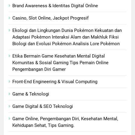
Brand Awareness & Identitas Digital Online
Casino, Slot Online, Jackpot Progresif
Ekologi dan Lingkungan Dunia Pokémon Kekuatan dan
Adaptasi Pokémon Interaksi Alam dan Makhluk Fiksi
Biologi dan Evolusi Pokémon Analisis Lore Pokémon
Etika Bermain Game Kesehatan Mental Digital
Komunitas & Sosial Gaming Tips Pemain Online
Pengembangan Diri Gamer
Front-End Engineering & Visual Computing
Game & Teknologi
Game Digital & SEO Teknologi
Game Online, Pengembangan Diri, Kesehatan Mental,
Kehidupan Sehat, Tips Gaming.