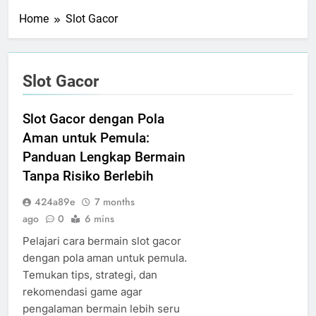
Home
Slot Gacor
Slot Gacor
Slot Gacor dengan Pola
Aman untuk Pemula:
Panduan Lengkap Bermain
Tanpa Risiko Berlebih
424a89e
7 months
ago
0
6 mins
Pelajari cara bermain slot gacor
dengan pola aman untuk pemula.
Temukan tips, strategi, dan
rekomendasi game agar
pengalaman bermain lebih seru