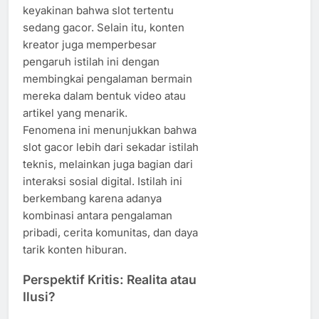
keyakinan bahwa slot tertentu
sedang gacor. Selain itu, konten
kreator juga memperbesar
pengaruh istilah ini dengan
membingkai pengalaman bermain
mereka dalam bentuk video atau
artikel yang menarik.
Fenomena ini menunjukkan bahwa
slot gacor lebih dari sekadar istilah
teknis, melainkan juga bagian dari
interaksi sosial digital. Istilah ini
berkembang karena adanya
kombinasi antara pengalaman
pribadi, cerita komunitas, dan daya
tarik konten hiburan.
Perspektif Kritis: Realita atau
Ilusi?