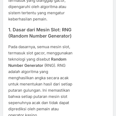
termasuk yang dianggap gacor,
dipengaruhi oleh algoritma atau
sistem tertentu yang mengatur
keberhasilan pemain.
1.
Dasar dari Mesin Slot: RNG
(Random Number Generator)
Pada dasarnya, semua mesin slot,
termasuk slot gacor, menggunakan
teknologi yang disebut
Random
Number Generator
(RNG). RNG
adalah algoritma yang
menghasilkan angka secara acak
untuk menentukan hasil dari setiap
putaran gulungan. Ini memastikan
bahwa setiap putaran mesin slot
sepenuhnya acak dan tidak dapat
diprediksi oleh pemain atau
operator kasino.