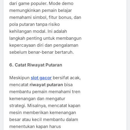
dari game populer. Mode demo
memungkinkan pemain belajar
memahami simbol, fitur bonus, dan
pola putaran tanpa risiko
kehilangan modal. Ini adalah
langkah penting untuk membangun
kepercayaan diri dan pengalaman
sebelum benar-benar bertaruh.
6. Catat Riwayat Putaran
Meskipun
slot gacor
bersifat acak,
mencatat
riwayat putaran
bisa
membantu pemain memahami tren
kemenangan dan mengatur
strategi. Misalnya, mencatat kapan
mesin memberikan kemenangan
besar atau kecil membantu dalam
menentukan kapan harus