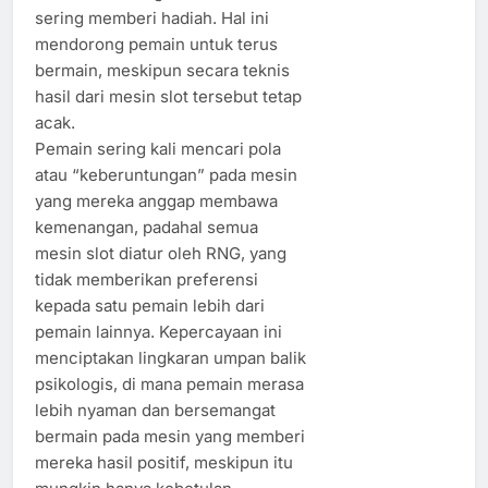
sering memberi hadiah. Hal ini
mendorong pemain untuk terus
bermain, meskipun secara teknis
hasil dari mesin slot tersebut tetap
acak.
Pemain sering kali mencari pola
atau “keberuntungan” pada mesin
yang mereka anggap membawa
kemenangan, padahal semua
mesin slot diatur oleh RNG, yang
tidak memberikan preferensi
kepada satu pemain lebih dari
pemain lainnya. Kepercayaan ini
menciptakan lingkaran umpan balik
psikologis, di mana pemain merasa
lebih nyaman dan bersemangat
bermain pada mesin yang memberi
mereka hasil positif, meskipun itu