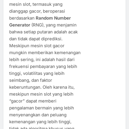
mesin slot, termasuk yang
dianggap gacor, beroperasi
berdasarkan
Random Number
Generator
(RNG), yang menjamin
bahwa setiap putaran adalah acak
dan tidak dapat diprediksi.
Meskipun mesin slot gacor
mungkin memberikan kemenangan
lebih sering, ini adalah hasil dari
frekuensi pembayaran yang lebih
tinggi, volatilitas yang lebih
seimbang, dan faktor
keberuntungan. Oleh karena itu,
meskipun mesin slot yang lebih
“gacor” dapat memberi
pengalaman bermain yang lebih
menyenangkan dan peluang
kemenangan yang lebih tinggi,
tidak ada algoritma khusus yang