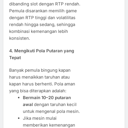
dibanding slot dengan RTP rendah.
Pemula disarankan memilih game
dengan RTP tinggi dan volatilitas
rendah hingga sedang, sehingga
kombinasi kemenangan lebih
konsisten.
4. Mengikuti Pola Putaran yang
Tepat
Banyak pemula bingung kapan
harus menaikkan taruhan atau
kapan harus berhenti. Pola aman
yang bisa diterapkan adalah:
Bermain 10–20 putaran
awal
dengan taruhan kecil
untuk mengenal pola mesin.
Jika mesin mulai
memberikan kemenangan