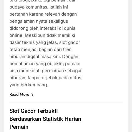
budaya komunitas. Istilah ini
bertahan karena relevan dengan
pengalaman nyata sekaligus
didorong oleh interaksi di dunia
online. Meskipun tidak memiliki
dasar teknis yang jelas, slot gacor
tetap menjadi bagian dari tren
hiburan digital masa kini. Dengan
pemahaman yang objektif, pemain
bisa menikmati permainan sebagai
hiburan, tanpa terjebak pada mitos
yang berkembang.
Read More
Slot Gacor Terbukti
Berdasarkan Statistik Harian
Pemain