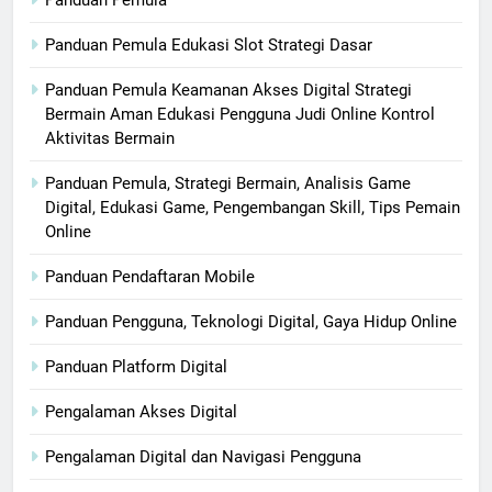
Panduan Pemula
Panduan Pemula Edukasi Slot Strategi Dasar
Panduan Pemula Keamanan Akses Digital Strategi
Bermain Aman Edukasi Pengguna Judi Online Kontrol
Aktivitas Bermain
Panduan Pemula, Strategi Bermain, Analisis Game
Digital, Edukasi Game, Pengembangan Skill, Tips Pemain
Online
Panduan Pendaftaran Mobile
Panduan Pengguna, Teknologi Digital, Gaya Hidup Online
Panduan Platform Digital
Pengalaman Akses Digital
Pengalaman Digital dan Navigasi Pengguna