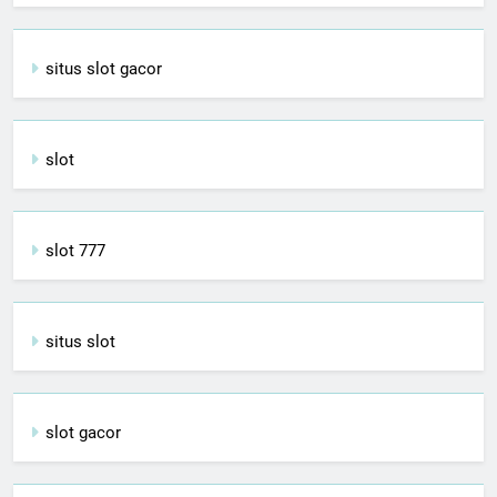
situs slot gacor
slot
slot 777
situs slot
slot gacor