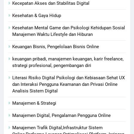
Kecepatan Akses dan Stabilitas Digital
Kesehatan & Gaya Hidup
Kesehatan Mental Game dan Psikologi Kehidupan Sosial
Manajemen Waktu Lifestyle dan Hiburan
Keuangan Bisnis, Pengelolaan Bisnis Online
keuangan pribadi, manajemen keuangan, karir freelance,
strategi profesional, pengembangan diri
Literasi Risiko Digital Psikologi dan Kebiasaan Sehat UX
dan Interaksi Pengguna Keamanan dan Privasi Online
Analisis Sistem Digital
Manajemen & Strategi
Manajemen Digital, Pengalaman Pengguna Online
Manajemen Trafik Digital,Infrastruktur Sistem