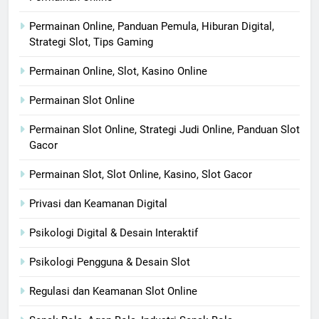
Permainan Online, Panduan Pemula, Hiburan Digital,
Strategi Slot, Tips Gaming
Permainan Online, Slot, Kasino Online
Permainan Slot Online
Permainan Slot Online, Strategi Judi Online, Panduan Slot
Gacor
Permainan Slot, Slot Online, Kasino, Slot Gacor
Privasi dan Keamanan Digital
Psikologi Digital & Desain Interaktif
Psikologi Pengguna & Desain Slot
Regulasi dan Keamanan Slot Online