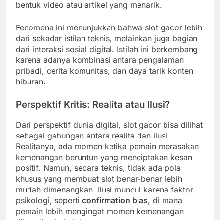
bentuk video atau artikel yang menarik.
Fenomena ini menunjukkan bahwa slot gacor lebih
dari sekadar istilah teknis, melainkan juga bagian
dari interaksi sosial digital. Istilah ini berkembang
karena adanya kombinasi antara pengalaman
pribadi, cerita komunitas, dan daya tarik konten
hiburan.
Perspektif Kritis: Realita atau Ilusi?
Dari perspektif dunia digital, slot gacor bisa dilihat
sebagai gabungan antara realita dan ilusi.
Realitanya, ada momen ketika pemain merasakan
kemenangan beruntun yang menciptakan kesan
positif. Namun, secara teknis, tidak ada pola
khusus yang membuat slot benar-benar lebih
mudah dimenangkan. Ilusi muncul karena faktor
psikologi, seperti
confirmation bias
, di mana
pemain lebih mengingat momen kemenangan