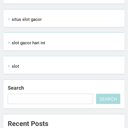
situs slot gacor
slot gacor hari ini
slot
Search
SEARCH
Recent Posts