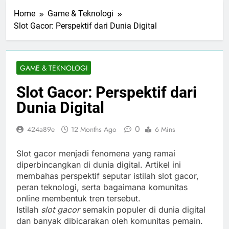
Home
Game & Teknologi
Slot Gacor: Perspektif dari Dunia Digital
GAME & TEKNOLOGI
Slot Gacor: Perspektif dari
Dunia Digital
0
424a89e
12 Months Ago
6 Mins
Slot gacor menjadi fenomena yang ramai
diperbincangkan di dunia digital. Artikel ini
membahas perspektif seputar istilah slot gacor,
peran teknologi, serta bagaimana komunitas
online membentuk tren tersebut.
Istilah
slot gacor
semakin populer di dunia digital
dan banyak dibicarakan oleh komunitas pemain.