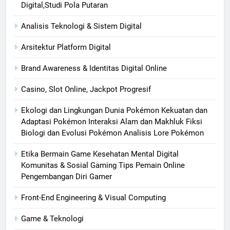
Digital,Studi Pola Putaran
Analisis Teknologi & Sistem Digital
Arsitektur Platform Digital
Brand Awareness & Identitas Digital Online
Casino, Slot Online, Jackpot Progresif
Ekologi dan Lingkungan Dunia Pokémon Kekuatan dan
Adaptasi Pokémon Interaksi Alam dan Makhluk Fiksi
Biologi dan Evolusi Pokémon Analisis Lore Pokémon
Etika Bermain Game Kesehatan Mental Digital
Komunitas & Sosial Gaming Tips Pemain Online
Pengembangan Diri Gamer
Front-End Engineering & Visual Computing
Game & Teknologi