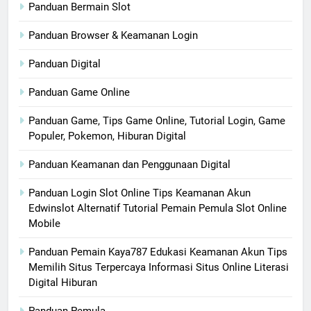
Panduan Bermain Slot
Panduan Browser & Keamanan Login
Panduan Digital
Panduan Game Online
Panduan Game, Tips Game Online, Tutorial Login, Game
Populer, Pokemon, Hiburan Digital
Panduan Keamanan dan Penggunaan Digital
Panduan Login Slot Online Tips Keamanan Akun
Edwinslot Alternatif Tutorial Pemain Pemula Slot Online
Mobile
Panduan Pemain Kaya787 Edukasi Keamanan Akun Tips
Memilih Situs Terpercaya Informasi Situs Online Literasi
Digital Hiburan