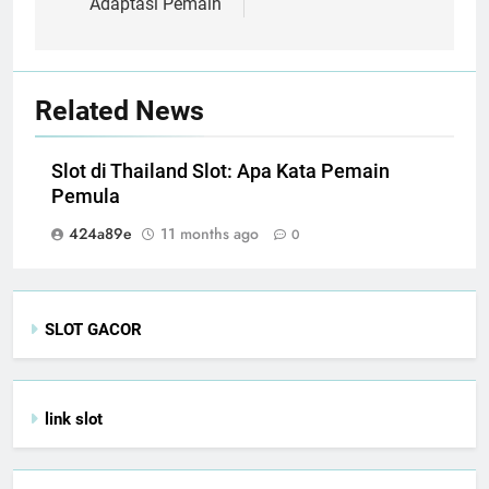
Adaptasi Pemain
Related News
Slot di Thailand Slot: Apa Kata Pemain
Pemula
424a89e
11 months ago
0
SLOT GACOR
link slot