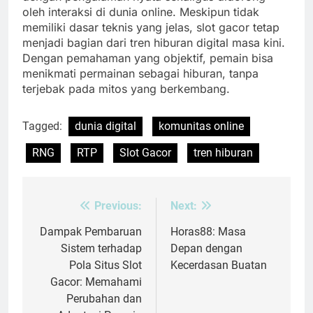
oleh interaksi di dunia online. Meskipun tidak
memiliki dasar teknis yang jelas, slot gacor tetap
menjadi bagian dari tren hiburan digital masa kini.
Dengan pemahaman yang objektif, pemain bisa
menikmati permainan sebagai hiburan, tanpa
terjebak pada mitos yang berkembang.
Tagged:
dunia digital
komunitas online
RNG
RTP
Slot Gacor
tren hiburan
Previous:
Next:
Post
navigation
Dampak Pembaruan
Horas88: Masa
Sistem terhadap
Depan dengan
Pola Situs Slot
Kecerdasan Buatan
Gacor: Memahami
Perubahan dan